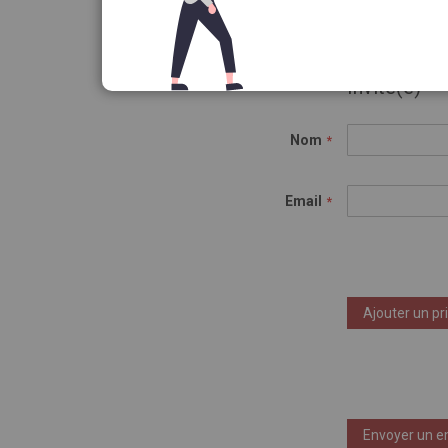
Invité(e)
Nom
Email
Ajouter un pr
Envoyer un e