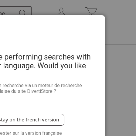
Chercher
Mon Compte
Mon panier
ETRE
PROMOTIONS
ABONNEMENTS
re performing searches with
r language. Would you like
e recherche via un moteur de recherche
aise du site DivertiStore ?
stay on the french version
rester sur la version française