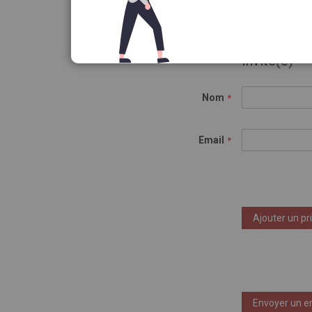
Invité(e)
Nom
Email
Ajouter un pr
Envoyer un e