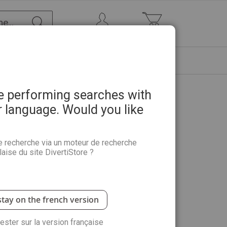
Chercher
Mon Compte
Mon panier
ETRE
PROMOTIONS
ABONNEMENTS
re performing searches with
r language. Would you like
e recherche via un moteur de recherche
aise du site DivertiStore ?
stay on the french version
rester sur la version française