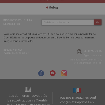
Retour
INSCRIVEZ-VOUS
À LA
OK
NEWSLETTER :
Votre adresse email est uniquement utilisée pour vous envoyer la newsletter de
Diverti Editions. Vous pouvez à tout moment utiliser le lien de désabonnement
intégré dans la newsletter.
BESOIN D’INFOS
05 49 90 09 16
COMPLÉMENTAIRES ?
Appel non surtaxé
Du lundi au jeudi de 14h à 17h,
et le vendredi de 14h à 16h
Les dernières nouveautés
Tous nos magazines sont
Beaux-Arts, Loisirs Créatifs,
conçus et imprimés en