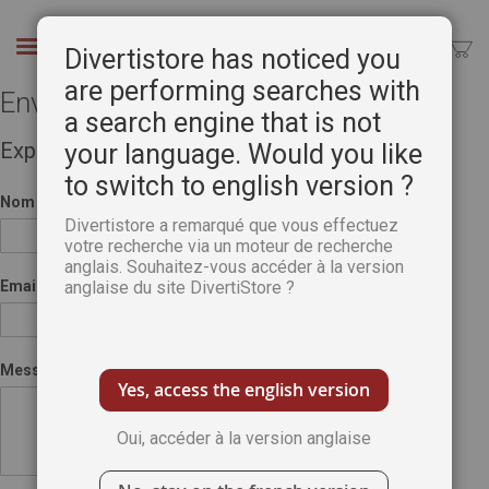
Aller
au
Chercher
Divertistore has noticed you
contenu
are performing searches with
Envoyer à un ami
a search engine that is not
Expéditeur
your language. Would you like
to switch to english version ?
Nom
Divertistore a remarqué que vous effectuez
votre recherche via un moteur de recherche
anglais. Souhaitez-vous accéder à la version
Email
anglaise du site DivertiStore ?
Message
Yes, access the english version
Oui, accéder à la version anglaise