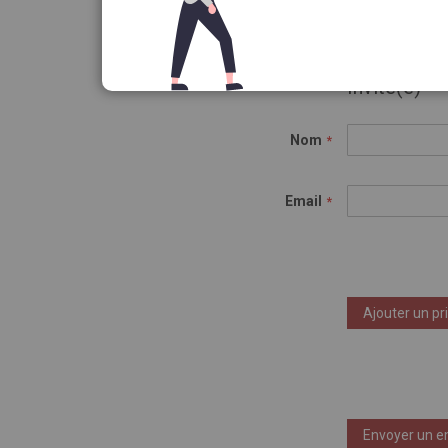
Invité(e)
Nom
Email
Ajouter un pr
Envoyer un e