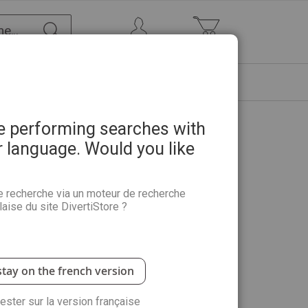
Chercher
Mon Compte
Mon panier
ETRE
PROMOTIONS
ABONNEMENTS
re performing searches with
r language. Would you like
e recherche via un moteur de recherche
aise du site DivertiStore ?
stay on the french version
rester sur la version française