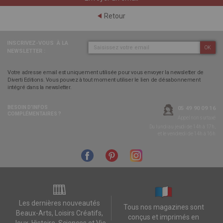
Retour
INSCRIVEZ-VOUS
À LA
OK
NEWSLETTER :
Votre adresse email est uniquement utilisée pour vous envoyer la newsletter de
Diverti Editions. Vous pouvez à tout moment utiliser le lien de désabonnement
intégré dans la newsletter.
BESOIN D’INFOS
05 49 90 09 16
COMPLÉMENTAIRES ?
Appel non surtaxé
Du lundi au jeudi de 14h à 17h,
et le vendredi de 14h à 16h
Les dernières nouveautés
Tous nos magazines sont
Beaux-Arts, Loisirs Créatifs,
conçus et imprimés en