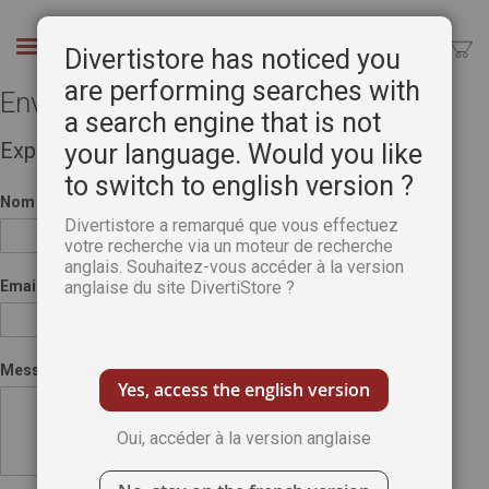
Aller
au
Chercher
Divertistore has noticed you
contenu
are performing searches with
Envoyer à un ami
a search engine that is not
Expéditeur
your language. Would you like
to switch to english version ?
Nom
Divertistore a remarqué que vous effectuez
votre recherche via un moteur de recherche
anglais. Souhaitez-vous accéder à la version
Email
anglaise du site DivertiStore ?
Message
Yes, access the english version
Oui, accéder à la version anglaise