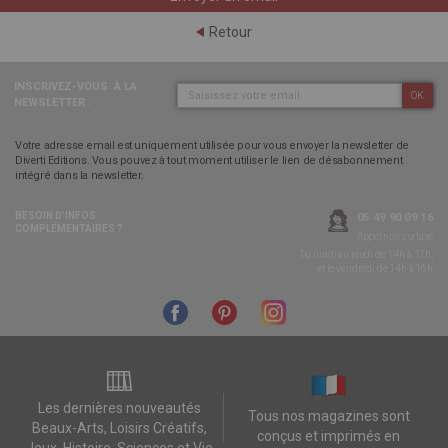
Retour
INSCRIVEZ-VOUS
À LA
OK
NEWSLETTER :
Votre adresse email est uniquement utilisée pour vous envoyer la newsletter de
Diverti Editions. Vous pouvez à tout moment utiliser le lien de désabonnement
intégré dans la newsletter.
BESOIN D’INFOS
05 49 90 09 16
COMPLÉMENTAIRES ?
Appel non surtaxé
Du lundi au jeudi de 14h à 17h,
et le vendredi de 14h à 16h
Les dernières nouveautés
Tous nos magazines sont
Beaux-Arts, Loisirs Créatifs,
conçus et imprimés en