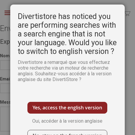
Aller
au
Chercher
Divertistore has noticed you
contenu
are performing searches with
Envoyer à un ami
a search engine that is not
Expéditeur
your language. Would you like
to switch to english version ?
Nom
Divertistore a remarqué que vous effectuez
votre recherche via un moteur de recherche
anglais. Souhaitez-vous accéder à la version
Email
anglaise du site DivertiStore ?
Message
Yes, access the english version
Oui, accéder à la version anglaise