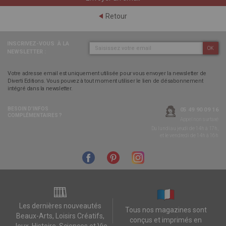
Retour
INSCRIVEZ-VOUS
À LA
OK
NEWSLETTER :
Votre adresse email est uniquement utilisée pour vous envoyer la newsletter de
Diverti Editions. Vous pouvez à tout moment utiliser le lien de désabonnement
intégré dans la newsletter.
BESOIN D’INFOS
05 49 90 09 16
COMPLÉMENTAIRES ?
Appel non surtaxé
Du lundi au jeudi de 14h à 17h,
et le vendredi de 14h à 16h
Les dernières nouveautés
Tous nos magazines sont
Beaux-Arts, Loisirs Créatifs,
conçus et imprimés en