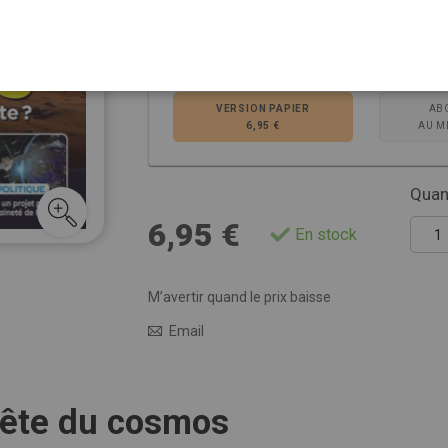
Choisissez la ver
VERSION PAPIER
AB
6,95 €
AU M
Quant
6,95 €
En stock
M’avertir quand le prix baisse
Email
uête du cosmos