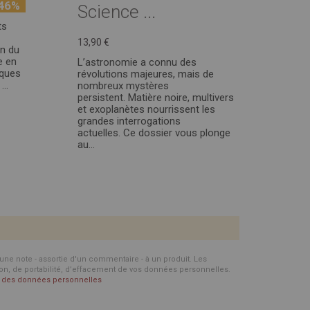
46%
Science ...
ts
13,90 €
on du
e en
L’astronomie a connu des
iques
révolutions majeures, mais de
..
nombreux mystères
persistent. Matière noire, multivers
et exoplanètes nourrissent les
grandes interrogations
actuelles. Ce dossier vous plonge
au...
d'une note - assortie d'un commentaire - à un produit. Les
ion, de portabilité, d’effacement de vos données personnelles.
on des données personnelles