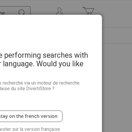
Chercher
Mon Compte
Mon panier
ETRE
PROMOTIONS
ABONNEMENTS
re performing searches with
r language. Would you like
 Univers n°59
e recherche via un moteur de recherche
aise du site DivertiStore ?
 sur la colonisation de Mars et les avancées
ficielle en orbite à la souveraineté numérique
ience, de la santé osseuse inspirée par les
stre, tout en rendant hommage aux pionniers du
stay on the french version
our comprendre les enjeux géopolitiques et
l'espace.
rester sur la version française