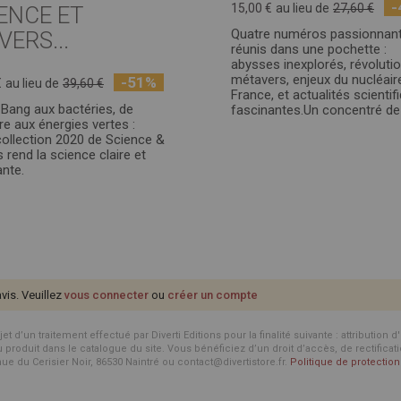
-
15,00 €
au lieu de
27,60 €
ENCE ET
Quatre numéros passionnan
VERS...
réunis dans une pochette :
abysses inexplorés, révoluti
métavers, enjeux du nucléair
-51%
€
au lieu de
39,60 €
France, et actualités scientif
 Bang aux bactéries, de
fascinantes.Un concentré de .
ure aux énergies vertes :
collection 2020 de Science &
 rend la science claire et
ante.
avis. Veuillez
vous connecter
ou
créer un compte
d’un traitement effectué par Diverti Editions pour la finalité suivante : attribution 
roduit dans le catalogue du site. Vous bénéficiez d’un droit d’accès, de rectificat
enue du Cerisier Noir, 86530 Naintré ou contact@divertistore.fr.
Politique de protecti