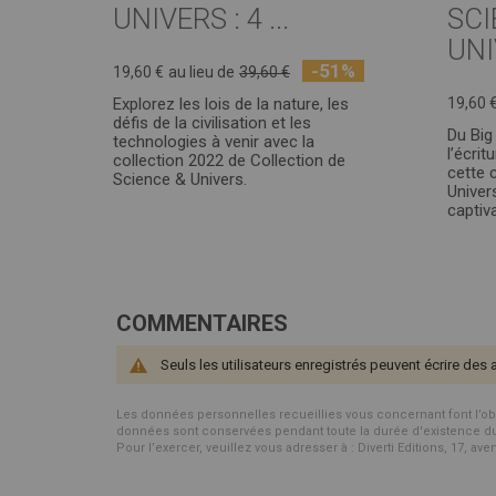
UNIVERS : 4 ...
SCI
UNI
-51%
19,60 €
au lieu de
39,60 €
Explorez les lois de la nature, les
19,60 
défis de la civilisation et les
Du Big
technologies à venir avec la
l’écrit
collection 2022 de Collection de
cette 
Science & Univers.
Univers
captiv
COMMENTAIRES
Seuls les utilisateurs enregistrés peuvent écrire des 
Les données personnelles recueillies vous concernant font l’objet 
données sont conservées pendant toute la durée d'existence du p
Pour l’exercer, veuillez vous adresser à : Diverti Editions, 17, av