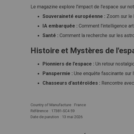
Le magazine explore l'impact de l'espace sur notr
Souveraineté européenne :
Zoom sur le
IA embarquée :
Comment l'intelligence arti
Santé :
Comment la recherche sur les astro
Histoire et Mystères de l'esp
Pionniers de l'espace :
Un retour nostalgi
Panspermie :
Une enquête fascinante sur l'o
Chasseurs d'astéroïdes :
Rencontre avec c
Plus
Country of Manufacture
France
d'infos
Référence
17381-SC4 59
Date de parution
13 mai 2026