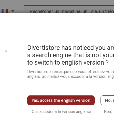
Chercher
X
HISTOIRE
SCIENCES
POP CULTURE ET BIEN-
Divertistore has noticed you a
a search engine that is not you
to switch to english version ?
Vivre sur Mars - Science &
Divertistore a remarqué que vous effectuez votr
Soyez le premier à commenter ce produit
anglais. Souhaitez-vous accéder à la version angl
Ce magazine propose une enquête approfondie
technologiques majeures, de l'intelligence arti
européenne. Il explore les frontières de la sc
astronautes aux théories de la vie extraterre
Yes, access the english version
No, 
programme Apollo. Un numéro indispensable p
scientifiques qui façonnent notre avenir dans 
Oui, accéder à la version anglaise
Non, 
Voir plus de détails