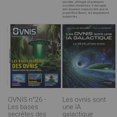
secrète, ufologie et pratiques
occultes modernes. Il décrypte
des dossiers majeurs tels que le
projet Blue Beam, les disparitions
suspectes ...
OVNIS n°26 -
Les ovnis sont
Les bases
une IA
secrètes des
galactique