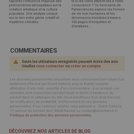
Explorez l'influence majeure des
Et si les Ovnis étaient liés à notre
phénomènes aérospatiaux sur la
conscience ? Ce hors-série de
création artistique et la culture
Parasciences explore les formes
populaire. Une analyse unique
de vie non humaines et les
sur le lien entre génie créatif et
dimensions invisibles à travers
mystères célestes.
162 pages d'enquêtes et
d'analyses ...
COMMENTAIRES
Seuls les utilisateurs enregistrés peuvent écrire des avis.
Veuillez
vous connecter
ou
créer un compte
Les données personnelles recueillies vous concernant font l’objet d’un
traitement effectué par Diverti Editions pour la finalité suivante :
attribution d'une note - assortie d'un commentaire - à un produit. Les
données sont conservées pendant toute la durée d'existence du
produit dans le catalogue du site. Vous bénéficiez d’un droit d’accès,
de rectification, de portabilité, d’effacement de vos données
personnelles. Pour l’exercer, veuillez vous adresser à : Diverti Editions,
17, avenue du Cerisier Noir, 86530 Naintré ou contact@divertistore.fr.
Politique de protection des données personnelles
DÉCOUVREZ NOS ARTICLES DE BLOG