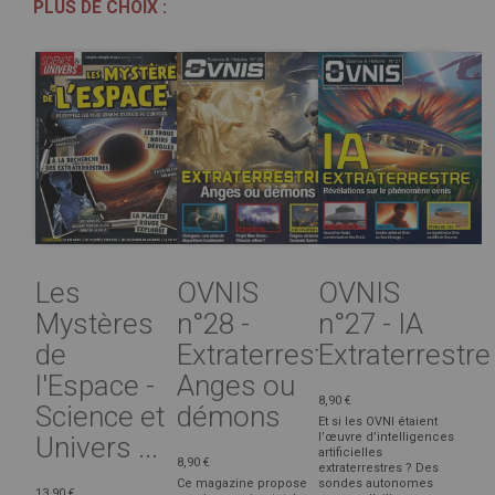
PLUS DE CHOIX :
Les
OVNIS
OVNIS
Mystères
n°28 -
n°27 - IA
de
Extraterrestres,
Extraterrestre
l'Espace -
Anges ou
8,90 €
Science et
démons
Et si les OVNI étaient
l’œuvre d’intelligences
Univers ...
artificielles
8,90 €
extraterrestres ? Des
Ce magazine propose
sondes autonomes
13,90 €