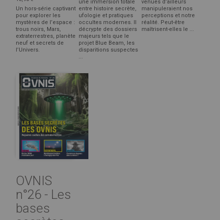
une immersion totale
venues d’ailleurs
Un hors-série captivant
entre histoire secrète,
manipuleraient nos
pour explorer les
ufologie et pratiques
perceptions et notre
mystères de l’espace :
occultes modernes. Il
réalité. Peut-être
trous noirs, Mars,
décrypte des dossiers
maîtrisent-elles le ...
extraterrestres, planète
majeurs tels que le
neuf et secrets de
projet Blue Beam, les
l’Univers.
disparitions suspectes
...
OVNIS
n°26 - Les
bases