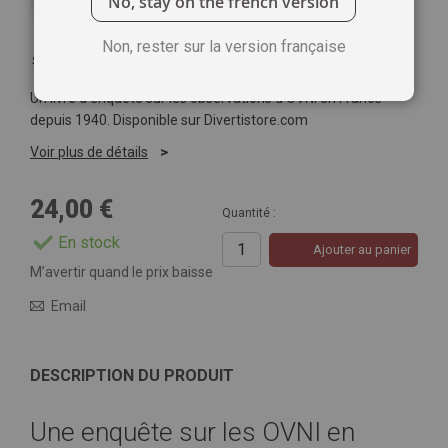
No, stay on the french version
Non, rester sur la version française
Soyez le premier à commenter ce produit
Un livre d’enquête sur les observations d’OVNI en France
depuis 1940. Disponible sur Divertistore.com
Voir plus de détails
24,00 €
Quantité :
En stock
Ajouter au panier
M’avertir quand le prix baisse
Email
DESCRIPTION DU PRODUIT
Une enquête sur les OVNI en