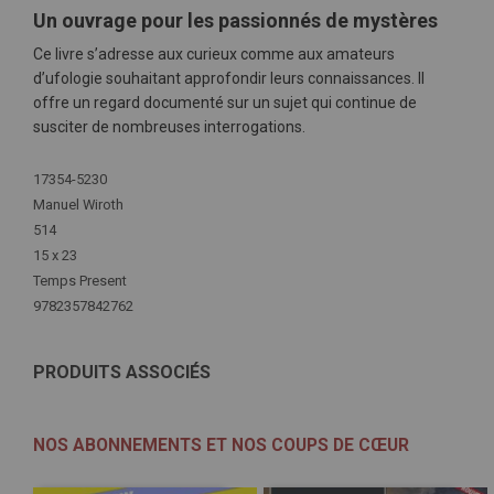
Un ouvrage pour les passionnés de mystères
Ce livre s’adresse aux curieux comme aux amateurs
d’ufologie souhaitant approfondir leurs connaissances. Il
offre un regard documenté sur un sujet qui continue de
susciter de nombreuses interrogations.
Plus
17354-5230
d'infos
Manuel Wiroth
514
15 x 23
Temps Present
9782357842762
PRODUITS ASSOCIÉS
NOS ABONNEMENTS ET NOS COUPS DE CŒUR