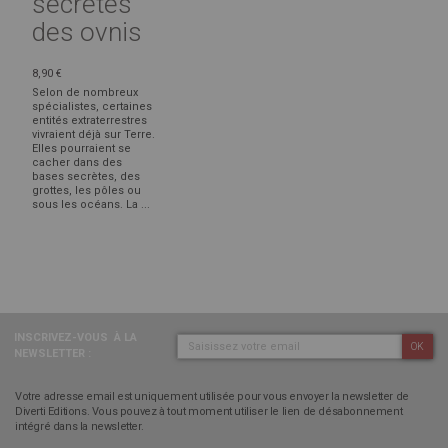
secrètes
des ovnis
8,90 €
Selon de nombreux
spécialistes, certaines
entités extraterrestres
vivraient déjà sur Terre.
Elles pourraient se
cacher dans des
bases secrètes, des
grottes, les pôles ou
sous les océans. La ...
INSCRIVEZ-VOUS
À LA
OK
NEWSLETTER :
Votre adresse email est uniquement utilisée pour vous envoyer la newsletter de
Diverti Editions. Vous pouvez à tout moment utiliser le lien de désabonnement
intégré dans la newsletter.