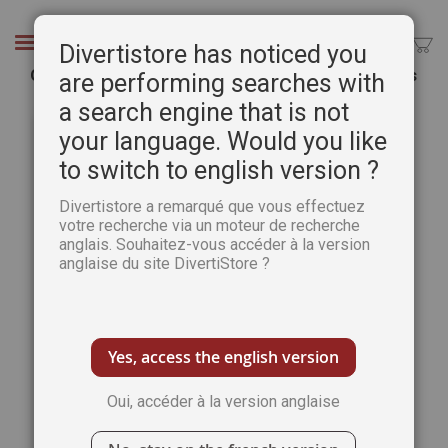
Aller
au
Chercher
Divertistore has noticed you
contenu
Ovnis sur la France - Des années 1940 à nos jours
are performing searches with
a search engine that is not
Passer
Pass
à
au
your language. Would you like
la
débu
to switch to english version ?
fin
de
de
la
Divertistore a remarqué que vous effectuez
la
Gale
votre recherche via un moteur de recherche
galerie
d’im
anglais. Souhaitez-vous accéder à la version
d’images
anglaise du site DivertiStore ?
Yes, access the english version
Oui, accéder à la version anglaise