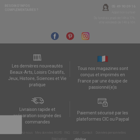
BESOIN D’INFOS
05 49 90 09 16
COMPLÉMENTAIRES ?
Appel non surtaxé
Du lundi au jeudi de 14h à 17h,
et le vendredi de 14h à 16h
Les dernières nouveautés
Tous nos magazines sont
Beaux-Arts, Loisirs Créatifs,
conçus et imprimés en
Jeux, Histoire, Sciences et Vie
France par une équipe de
pratique
passionné(e)s
Livraison rapide et
Paiement sécurisé par les
préparation soignée des
plateformes CIC ou Paypal
commandes
Contactez-nous
Mes données RGPD
FAQ
CGV
Contact
Données personnelles
Réalisation :