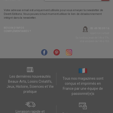
Votre adresse email est uniquement utilisée pour vous envoyer la newsletter de
Diverti Editions. Vous pouvez à tout moment utiliser le lien de désabonnement
intégré dans la newsletter.
BESOIN D’INFOS
05 49 90 09 16
COMPLÉMENTAIRES ?
Appel non surtaxé
Du lundi au jeudi de 14h à 17h,
et le vendredi de 14h à 16h
Les dernières nouveautés
Tous nos magazines sont
Beaux-Arts, Loisirs Créatifs,
conçus et imprimés en
Jeux, Histoire, Sciences et Vie
France par une équipe de
pratique
passionné(e)s
Livraison rapide et