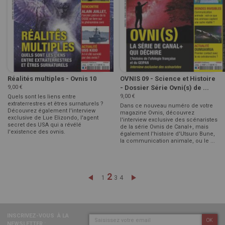
Réalités multiples - Ovnis 10
OVNIS 09 - Science et Histoire
9,00 €
- Dossier Série Ovni(s) de ...
9,00 €
Quels sont les liens entre
extraterrestres et êtres surnaturels ?
Dans ce nouveau numéro de votre
Découvrez également l'interview
magazine Ovnis, découvrez
exclusive de Lue Elizondo, l'agent
l'interview exclusive des scénaristes
secret des USA qui a révélé
de la série Ovnis de Canal+, mais
l'existence des ovnis.
également l'histoire d'Utsuro Bune,
la communication animale, ou le ...
Page
Vous lisez actuellement la 
2
Page
Précédent
Page
Page
Page
Page
Suivant
1
3
4
INSCRIVEZ-VOUS
À LA
OK
NEWSLETTER :