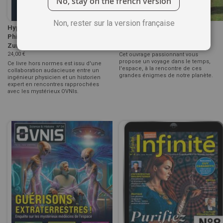
No, stay on the french version
Non, rester sur la version française
Hyperphysique des Ovnis -
Chroniques du mystère -
Philippe Guillemant, Eric
Stefano Mayorca
Zurcher
6,00 €
24,00 €
Cet ouvrage passionnant vous
propose un voyage dans le temps,
Ce livre hors normes est issu d'une
l'espace, à la rencontre de ces
collaboration audacieuse entre un
grandes énigmes de notre planète.
ingénieur physicien et un historien
expert en rencontres rapprochées
avec les mystérieux OVNIs.