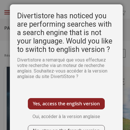
Aller
au
Chercher
Divertistore has noticed you
contenu
are performing searches with
PARANORMAL
a search engine that is not
your language. Would you like
to switch to english version ?
Résultats :
Articles
33
-
64
sur
117
Divertistore a remarqué que vous effectuez
votre recherche via un moteur de recherche
anglais. Souhaitez-vous accéder à la version
anglaise du site DivertiStore ?
Yes, access the english version
Oui, accéder à la version anglaise