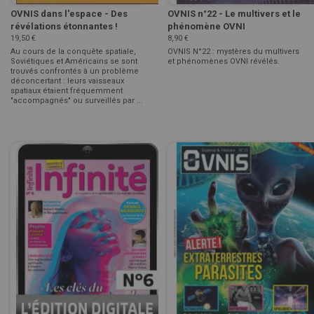
OVNIS dans l'espace - Des
OVNIS n°22 - Le multivers et le
révélations étonnantes !
phénomène OVNI
19,50 €
8,90 €
Au cours de la conquête spatiale,
OVNIS N°22 : mystères du multivers
Soviétiques et Américains se sont
et phénomènes OVNI révélés.
trouvés confrontés à un problème
déconcertant : leurs vaisseaux
spatiaux étaient fréquemment
"accompagnés" ou surveillés par ...