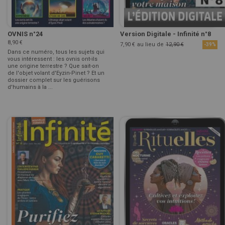
OVNIS n°24
Version Digitale - Infinité n°8
8,90 €
7,90 €
au lieu de
12,90 €
-39%
Dans ce numéro, tous les sujets qui
vous intéressent : les ovnis ont-ils
une origine terrestre ? Que sait-on
de l'objet volant d'Eyzin-Pinet ? Et un
dossier complet sur les guérisons
d'humains à la ...