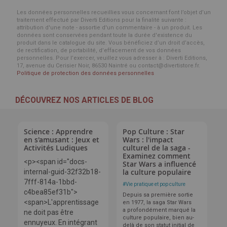
Les données personnelles recueillies vous concernant font l’objet d’un
traitement effectué par Diverti Editions pour la finalité suivante :
attribution d'une note - assortie d'un commentaire - à un produit. Les
données sont conservées pendant toute la durée d'existence du
produit dans le catalogue du site. Vous bénéficiez d’un droit d’accès,
de rectification, de portabilité, d’effacement de vos données
personnelles. Pour l’exercer, veuillez vous adresser à : Diverti Editions,
17, avenue du Cerisier Noir, 86530 Naintré ou contact@divertistore.fr.
Politique de protection des données personnelles
DÉCOUVREZ NOS ARTICLES DE BLOG
Science : Apprendre
Pop Culture : Star
en s'amusant : Jeux et
Wars : l'impact
Activités Ludiques
culturel de la saga -
Examinez comment
<p><span id="docs-
Star Wars a influencé
la culture populaire
internal-guid-32f32b18-
7fff-814a-1bbd-
#
Vie pratique et pop culture
c4bea85ef31b">
Depuis sa première sortie
<span>L'apprentissage
en 1977, la saga Star Wars
a profondément marqué la
ne doit pas être
culture populaire, bien au-
ennuyeux. En intégrant
delà de son statut initial de