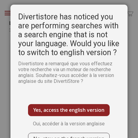
Aller
au
Chercher
Divertistore has noticed you
contenu
Le guide de l'école - Collection TOUT SAVOIR n°4
are performing searches with
: Les clés pour accompagner votre enfant
a search engine that is not
Passer
Pass
your language. Would you like
à
au
to switch to english version ?
la
débu
fin
de
Divertistore a remarqué que vous effectuez
de
la
votre recherche via un moteur de recherche
la
Gale
anglais. Souhaitez-vous accéder à la version
galerie
d’im
anglaise du site DivertiStore ?
d’images
Yes, access the english version
Oui, accéder à la version anglaise