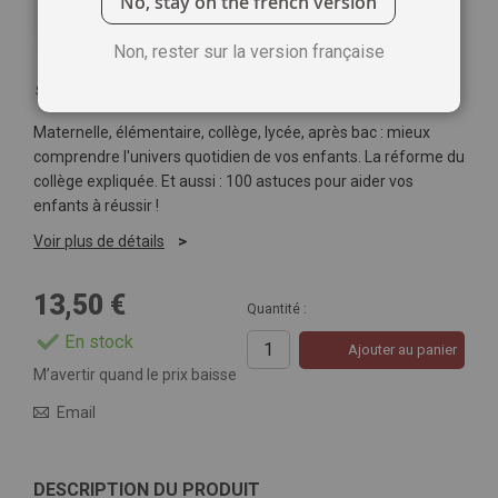
No, stay on the french version
Non, rester sur la version française
Soyez le premier à commenter ce produit
Maternelle, élémentaire, collège, lycée, après bac : mieux
comprendre l'univers quotidien de vos enfants. La réforme du
collège expliquée. Et aussi : 100 astuces pour aider vos
enfants à réussir !
Voir plus de détails
13,50 €
Quantité :
En stock
Ajouter au panier
M’avertir quand le prix baisse
Email
DESCRIPTION DU PRODUIT