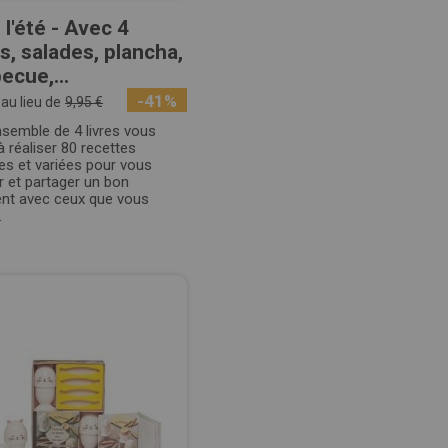
 l'été - Avec 4
es, salades, plancha,
ecue,...
-41%
au lieu de
9,95 €
semble de 4 livres vous
 à réaliser 80 recettes
es et variées pour vous
r et partager un bon
t avec ceux que vous
.