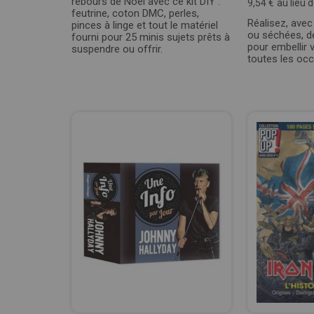
rebours de Noël avec ce kit DIY :
9,54 €
au lieu 
feutrine, coton DMC, perles,
Réalisez, avec
pinces à linge et tout le matériel
ou séchées, d
fourni pour 25 minis sujets prêts à
pour embellir 
suspendre ou offrir.
toutes les occ