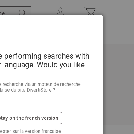
Chercher
Mon Compte
Mon panier
ETRE
PROMOTIONS
ABONNEMENTS
re performing searches with
r language. Would you like
e recherche via un moteur de recherche
aise du site DivertiStore ?
stay on the french version
rester sur la version française