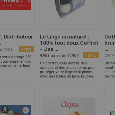
", Distributeur
Le Linge au naturel :
Coff
.
100% tout doux Coffret
brun
- Lisa ...
...
-40%
de
7,90 €
-44%
9,95 €
au lieu de
17,90 €
7,50 €
s vous partage 250
pour exprimer vos
Ce coffret vous détaille des
On vou
près de votre bien
astuces et des accessoires pour
recett
protéger votre linge et la planète
des pe
avec des balles de laine feutrée.
raviro