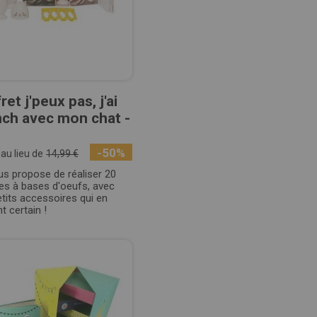
ret j'peux pas, j'ai
ch avec mon chat -
-50%
au lieu de
14,99 €
s propose de réaliser 20
es à bases d'oeufs, avec
tits accessoires qui en
nt certain !