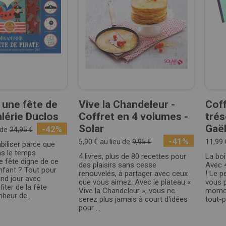
 une fête de
Vive la Chandeleur -
Coff
alérie Duclos
Coffret en 4 volumes -
trés
Solar
Gaël
-42%
 de
24,95 €
-41%
5,90 €
au lieu de
9,95 €
11,99 
biliser parce que
as le temps
4 livres, plus de 80 recettes pour
La boî
e fête digne de ce
des plaisirs sans cesse
Avec 4
nfant ? Tout pour
renouvelés, à partager avec ceux
! Le p
nd jour avec
que vous aimez. Avec le plateau «
vous p
fiter de la fête
Vive la Chandeleur », vous ne
moment
eur de...
serez plus jamais à court d'idées
tout-p
pour ...