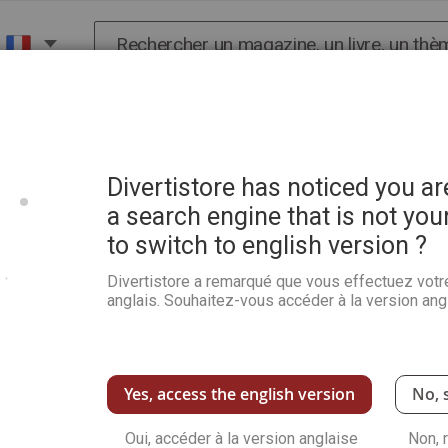
Chercher
X
HISTOIRE
SCIENCES
POP CULTURE ET BIEN-
Divertistore has noticed you a
a search engine that is not you
GA HOTTE
to switch to english version ?
Divertistore a remarqué que vous effectuez votr
age !
anglais. Souhaitez-vous accéder à la version angl
ponibles : dépêchez-vous car
laires disponibles ! La
Yes, access the english version
No, 
Oui, accéder à la version anglaise
Non, 