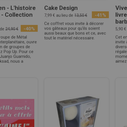
n - L'histoire
Cake Design
Vive
 - Collection
livr
-41%
7,99 €
au lieu de
13,50 €
barb
Ce coffret vous invite à décorer
-40%
vos gâteaux pour qu'ils soient
 de
24,90 €
5,90 €
aussi beaux que bons et ce, avec
roupe de Métal
Cet en
tout le matériel nécessaire.
nterplanétaire, ouvre
invite
on de groupes de
divers
z Pop Up. Pour ce
régale
 Juanjo Guarnido,
momen
cksad, nous a
aimez