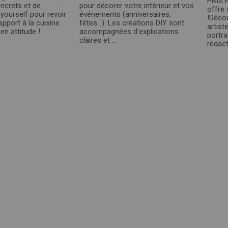
PRIX 
ncrets et de
pour décorer votre intérieur et vos
offre 
-yourself pour revoir
événements (anniversaires,
!Décou
pport à la cuisine.
fêtes…). Les créations DIY sont
artist
en attitude !
accompagnées d'explications
portra
claires et ...
rédact