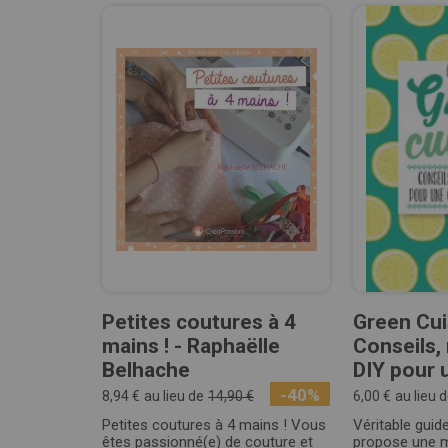
Petites coutures à 4
Green Cui
mains ! - Raphaëlle
Conseils,
Belhache
DIY pour u
-40%
8,94 €
au lieu de
14,90 €
6,00 €
au lieu 
Petites coutures à 4 mains ! Vous
Véritable guide
êtes passionné(e) de couture et
propose une m