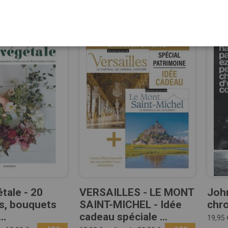
tale - 20
VERSAILLES - LE MONT
John
s, bouquets
SAINT-MICHEL - Idée
chro
..
cadeau spéciale ...
19,95 