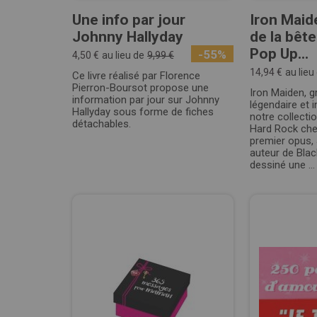
Une info par jour
Iron Maide
Johnny Hallyday
de la bête
Pop Up...
-55%
4,50 €
au lieu de
9,99 €
14,94 €
au lieu
Ce livre réalisé par Florence
Pierron-Boursot propose une
Iron Maiden, g
information par jour sur Johnny
légendaire et i
Hallyday sous forme de fiches
notre collecti
détachables.
Hard Rock che
premier opus,
auteur de Bla
dessiné une ...