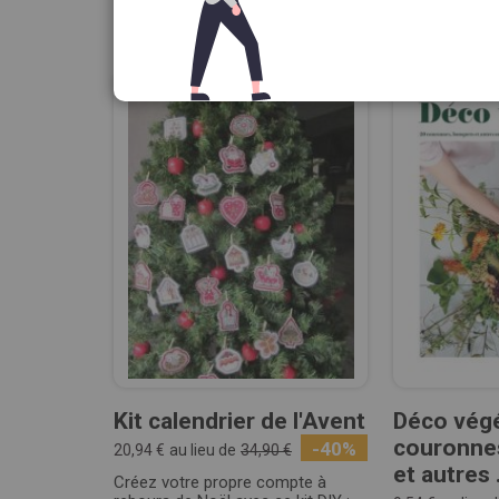
Résultats :
21
articles
Kit calendrier de l'Avent
Déco végé
couronne
-40%
20,94 €
au lieu de
34,90 €
et autres .
Créez votre propre compte à