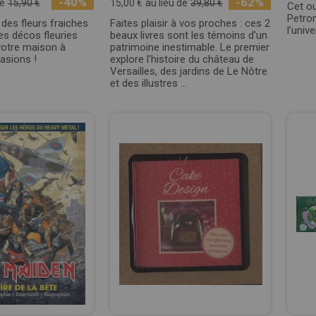
-40%
-62%
de
15,90 €
15,00 €
au lieu de
39,80 €
Cet ou
Petro
 des fleurs fraiches
Faites plaisir à vos proches : ces 2
l’univ
es décos fleuries
beaux livres sont les témoins d'un
votre maison à
patrimoine inestimable. Le premier
asions !
explore l'histoire du château de
Versailles, des jardins de Le Nôtre
et des illustres ...