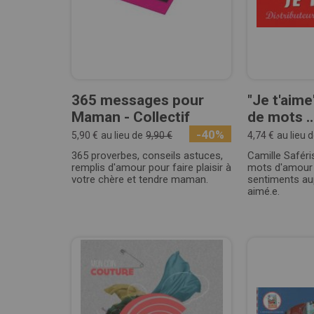
365 messages pour
"Je t'aime
Maman - Collectif
de mots ..
-40%
5,90 €
au lieu de
9,90 €
4,74 €
au lieu 
365 proverbes, conseils astuces,
Camille Saféri
remplis d'amour pour faire plaisir à
mots d'amour 
votre chère et tendre maman.
sentiments au
aimé.e.