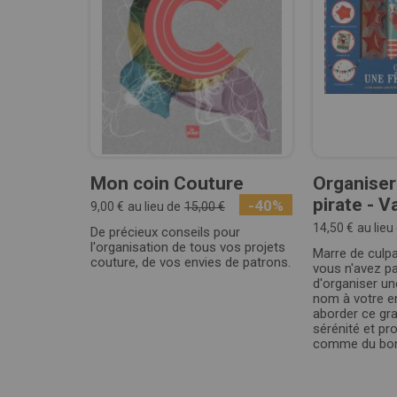
Mon coin Couture
Organiser
pirate - V
-40%
9,00 €
au lieu de
15,00 €
14,50 €
au lieu
De précieux conseils pour
l'organisation de tous vos projets
Marre de culpa
couture, de vos envies de patrons.
vous n'avez p
d'organiser un
nom à votre e
aborder ce gra
sérénité et pro
comme du bonh