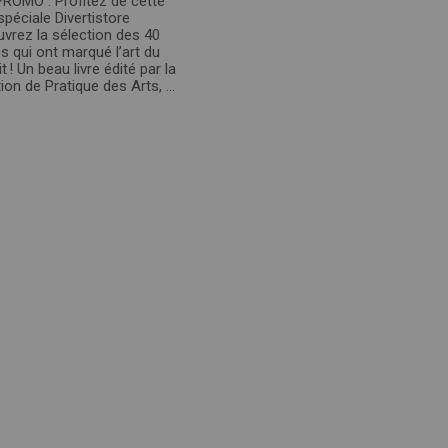
PROMO : Profitez de cette
spéciale Divertistore
vrez la sélection des 40
es qui ont marqué l’art du
it ! Un beau livre édité par la
ion de Pratique des Arts, ...