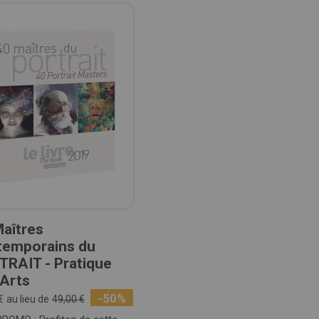
aîtres
temporains du
TRAIT - Pratique
 Arts
-50%
€
au lieu de
49,00 €