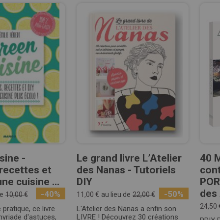
sine -
Le grand livre L’Atelier
40 M
 recettes et
des Nanas - Tutoriels
con
ne cuisine ...
DIY
POR
des
-40%
-50%
de
10,00 €
11,00 €
au lieu de
22,00 €
24,50 
 pratique, ce livre
L'Atelier des Nanas a enfin son
yriade d'astuces,
LIVRE ! Découvrez 30 créations