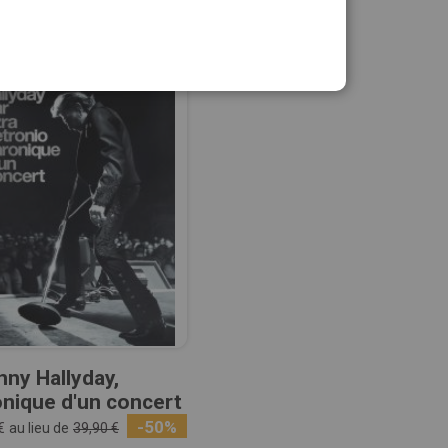
ny Hallyday,
nique d'un concert
-50%
€
au lieu de
39,90 €