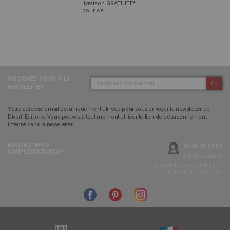
livraison GRATUITE*
pour ce ...
INSCRIVEZ-VOUS
À LA
OK
NEWSLETTER :
Votre adresse email est uniquement utilisée pour vous envoyer la newsletter de
Diverti Editions. Vous pouvez à tout moment utiliser le lien de désabonnement
intégré dans la newsletter.
BESOIN D’INFOS
05 49 90 09 16
COMPLÉMENTAIRES ?
Appel non surtaxé
Du lundi au jeudi de 14h à 17h,
et le vendredi de 14h à 16h