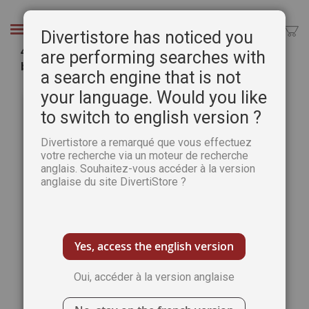
Aller
au
Chercher
Divertistore has noticed you
contenu
4 tampons - Thème "Petits moments de
are performing searches with
bonheur"
a search engine that is not
Passer
Pass
your language. Would you like
à
au
to switch to english version ?
la
débu
fin
de
Divertistore a remarqué que vous effectuez
de
la
votre recherche via un moteur de recherche
la
Gale
anglais. Souhaitez-vous accéder à la version
galerie
d’im
anglaise du site DivertiStore ?
d’images
Yes, access the english version
Oui, accéder à la version anglaise