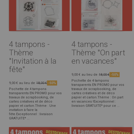
4 tampons -
4 tampons -
Thème
Thème "On part
"Invitation à la
en vacances"
fête"
9,00 €
au lieu de
18,00 €
-50%
Pochette de 4 tampons
9,00 €
au lieu de
18,00 €
-50%
transparents EN PROMO pour vos
Pochette de 4 tampons
travaux de scrapbooking, de
transparents EN PROMO pour vos
cartes créatives et de déco
travaux de scrapbooking, de
papier et carton.Thème : On part
cartes créatives et de déco
en vacances !Exceptionnel :
papier et carton.Thème : Une
livraison GRATUITE* pour ce ...
invitation à faire la
fête.Exceptionnel : livraison
GRATUITE* ...