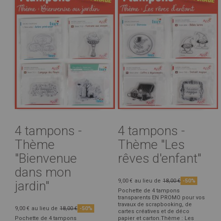
4 tampons -
4 tampons -
Thème
Thème "Les
"Bienvenue
rêves d'enfant"
dans mon
9,00 €
au lieu de
18,00 €
-50%
jardin"
Pochette de 4 tampons
transparents EN PROMO pour vos
travaux de scrapbooking, de
9,00 €
au lieu de
18,00 €
-50%
cartes créatives et de déco
Pochette de 4 tampons
papier et carton.Thème : Les