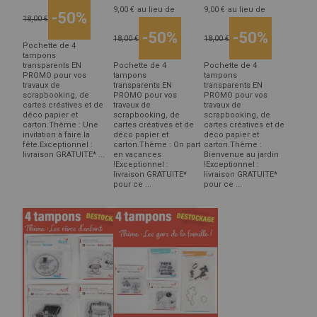
9,00 €
au lieu de
9,00 €
au lieu de
-50%
18,00 €
-50%
-50%
18,00 €
18,00 €
Pochette de 4
tampons
transparents EN
Pochette de 4
Pochette de 4
PROMO pour vos
tampons
tampons
travaux de
transparents EN
transparents EN
scrapbooking, de
PROMO pour vos
PROMO pour vos
cartes créatives et de
travaux de
travaux de
déco papier et
scrapbooking, de
scrapbooking, de
carton.Thème : Une
cartes créatives et de
cartes créatives et de
invitation à faire la
déco papier et
déco papier et
fête.Exceptionnel :
carton.Thème : On part
carton.Thème :
livraison GRATUITE* ...
en vacances
Bienvenue au jardin
!Exceptionnel :
!Exceptionnel :
livraison GRATUITE*
livraison GRATUITE*
pour ce ...
pour ce ...