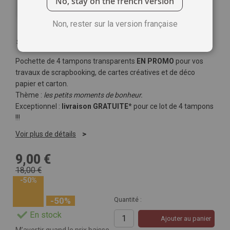
No, stay on the french version
Non, rester sur la version française
Soyez le premier à commenter ce produit
Pochette de 4 tampons transparents
EN PROMO
pour vos
travaux de scrapbooking, de cartes créatives et de déco
papier et carton.
Thème :
les petits moments de bonheur.
Exceptionnel :
livraison GRATUITE
* pour ce lot de 4 tampons
!!!
Voir plus de détails
9,00 €
18,00 €
-50%
-50%
Quantité :
En stock
Ajouter au panier