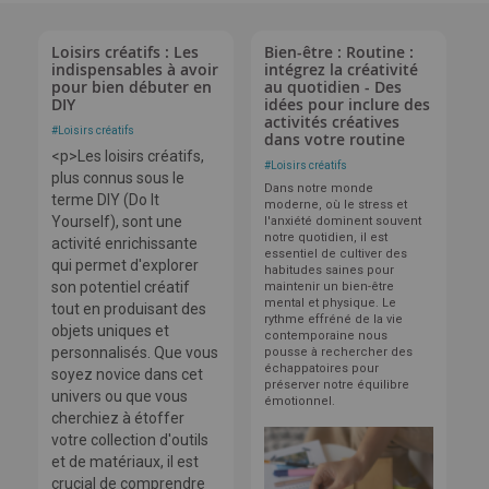
Loisirs créatifs : Les
Bien-être : Routine :
indispensables à avoir
intégrez la créativité
pour bien débuter en
au quotidien - Des
DIY
idées pour inclure des
activités créatives
#
Loisirs créatifs
dans votre routine
<p>Les loisirs créatifs,
#
Loisirs créatifs
plus connus sous le
Dans notre monde
terme DIY (Do It
moderne, où le stress et
Yourself), sont une
l'anxiété dominent souvent
notre quotidien, il est
activité enrichissante
essentiel de cultiver des
qui permet d'explorer
habitudes saines pour
son potentiel créatif
maintenir un bien-être
mental et physique. Le
tout en produisant des
rythme effréné de la vie
objets uniques et
contemporaine nous
personnalisés. Que vous
pousse à rechercher des
échappatoires pour
soyez novice dans cet
préserver notre équilibre
univers ou que vous
émotionnel.
cherchiez à étoffer
votre collection d'outils
et de matériaux, il est
crucial de comprendre