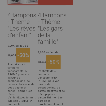
4 tampons
4 tampons
- Thème
- Thème
"Les rêves
"Les gars
d'enfant"
de la
famille"
9,00 €
au lieu de
9,00 €
au lieu de
-50%
18,00 €
-50%
18,00 €
Pochette de 4
tampons
transparents EN
Pochette de 4
PROMO pour vos
tampons
travaux de
transparents EN
scrapbooking, de
PROMO pour vos
cartes créatives et de
travaux de
déco papier et
scrapbooking, de
carton.Thème : Les
cartes créatives et de
rêves
déco papier et
d'enfantExceptionnel :
carton.Thème : Les
livraison GRATUITE*
gars de la
pour ce lot ...
familleExceptionnel :