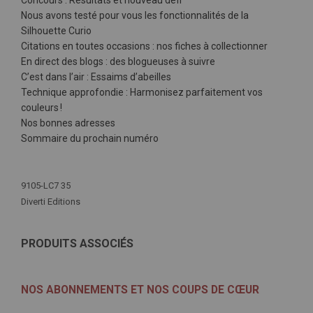
Concours : Résultats et nouveau défi
Nous avons testé pour vous les fonctionnalités de la
Silhouette Curio
Citations en toutes occasions : nos fiches à collectionner
En direct des blogs : des blogueuses à suivre
C’est dans l’air : Essaims d’abeilles
Technique approfondie : Harmonisez parfaitement vos
couleurs !
Nos bonnes adresses
Sommaire du prochain numéro
Plus
d'infos
9105-LC7 35
Diverti Editions
PRODUITS ASSOCIÉS
NOS ABONNEMENTS ET NOS COUPS DE CŒUR