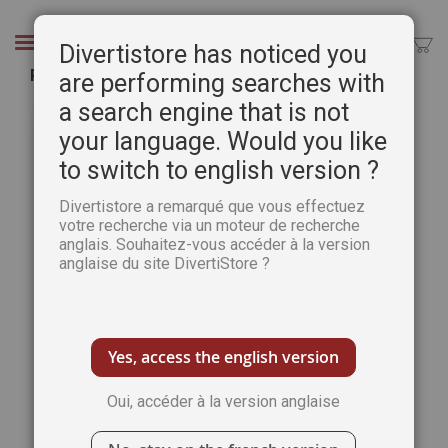
Aller
au
Chercher
Divertistore has noticed you
contenu
Passion Cartes Créatives n°35
are performing searches with
a search engine that is not
Passer
Pass
à
au
your language. Would you like
la
débu
to switch to english version ?
fin
de
de
la
Divertistore a remarqué que vous effectuez
la
Gale
votre recherche via un moteur de recherche
galerie
d’im
anglais. Souhaitez-vous accéder à la version
d’images
anglaise du site DivertiStore ?
Yes, access the english version
Oui, accéder à la version anglaise