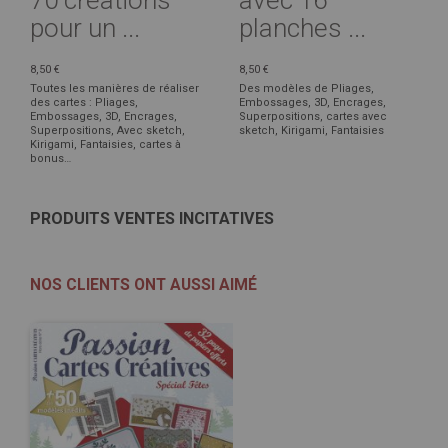
70 créations
avec 16
pour un ...
planches ...
8,50 €
8,50 €
Toutes les manières de réaliser
Des modèles de Pliages,
des cartes : Pliages,
Embossages, 3D, Encrages,
Embossages, 3D, Encrages,
Superpositions, cartes avec
Superpositions, Avec sketch,
sketch, Kirigami, Fantaisies
Kirigami, Fantaisies, cartes à
bonus…
PRODUITS VENTES INCITATIVES
NOS CLIENTS ONT AUSSI AIMÉ