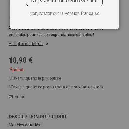
No, stay on the french version
Non, rester sur la version française
Soyez le premier à commenter ce produit
Passion Cartes Créatives n°35 : Un condensé d'idées
originales pour vos correspondances estivales !
Voir plus de détails
10,90 €
Épuisé
M’avertir quand le prix baisse
M’avertir quand ce produit sera de nouveau en stock
Email
DESCRIPTION DU PRODUIT
Modèles détaillés :