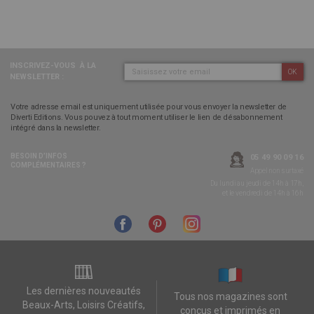
INSCRIVEZ-VOUS
À LA
OK
NEWSLETTER :
Votre adresse email est uniquement utilisée pour vous envoyer la newsletter de
Diverti Editions. Vous pouvez à tout moment utiliser le lien de désabonnement
intégré dans la newsletter.
BESOIN D’INFOS
05 49 90 09 16
COMPLÉMENTAIRES ?
Appel non surtaxé
Du lundi au jeudi de 14h à 17h,
et le vendredi de 14h à 16h
Les dernières nouveautés
Tous nos magazines sont
Beaux-Arts, Loisirs Créatifs,
conçus et imprimés en