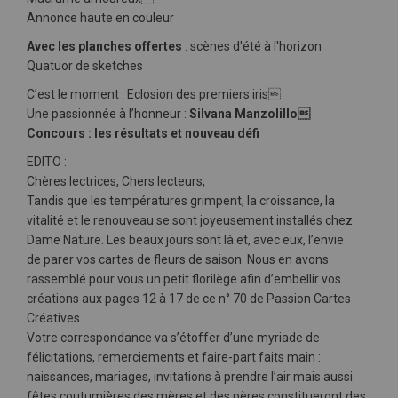
Annonce haute en couleur
Avec les planches offertes
: scènes d'été à l'horizon
Quatuor de sketches
C’est le moment : Eclosion des premiers iris
Une passionnée à l’honneur :
Silvana Manzolillo
Concours : les résultats et nouveau défi
EDITO :
Chères lectrices, Chers lecteurs,
Tandis que les températures grimpent, la croissance, la
vitalité et le renouveau se sont joyeusement installés chez
Dame Nature. Les beaux jours sont là et, avec eux, l’envie
de parer vos cartes de fleurs de saison. Nous en avons
rassemblé pour vous un petit florilège afin d’embellir vos
créations aux pages 12 à 17 de ce n° 70 de Passion Cartes
Créatives.
Votre correspondance va s’étoffer d’une myriade de
félicitations, remerciements et faire-part faits main :
naissances, mariages, invitations à prendre l’air mais aussi
fêtes coutumières des mères et des pères constitueront des