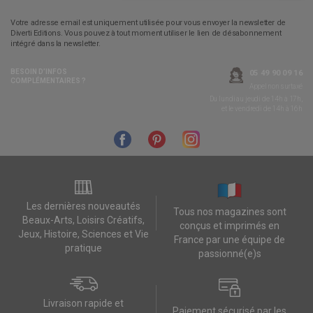
Votre adresse email est uniquement utilisée pour vous envoyer la newsletter de
Diverti Editions. Vous pouvez à tout moment utiliser le lien de désabonnement
intégré dans la newsletter.
BESOIN D’INFOS
05 49 90 09 16
COMPLÉMENTAIRES ?
Appel non surtaxé
Du lundi au jeudi de 14h à 17h,
et le vendredi de 14h à 16h
Les dernières nouveautés
Tous nos magazines sont
Beaux-Arts, Loisirs Créatifs,
conçus et imprimés en
Jeux, Histoire, Sciences et Vie
France par une équipe de
pratique
passionné(e)s
Livraison rapide et
Paiement sécurisé par les