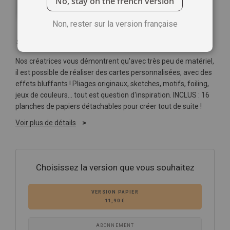
No, stay on the french version
Non, rester sur la version française
Soyez le premier à commenter ce produit
Nos créatrices vous démontrent qu'avec très peu de matériel,
il est possible de réaliser des cartes personnalisées, avec des
effets bluffants ! Pliages originaux, sketches, motifs, foiling,
jeux de couleurs… tout est question d'inspiration. INCLUS : 16
planches de papiers détachables pour créer tout de suite !
Voir plus de détails
Choisissez la version que vous souhaitez
VERSION PAPIER
11,90 €
ABONNEMENT