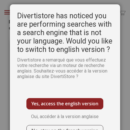
Aller
au
Chercher
Divertistore has noticed you
contenu
Passion Cartes Créatives 70 - Jouez avec les
are performing searches with
couleurs !
a search engine that is not
Passer
Pass
your language. Would you like
à
au
to switch to english version ?
la
débu
fin
de
Divertistore a remarqué que vous effectuez
de
la
votre recherche via un moteur de recherche
la
Gale
anglais. Souhaitez-vous accéder à la version
galerie
d’im
anglaise du site DivertiStore ?
d’images
Yes, access the english version
Oui, accéder à la version anglaise