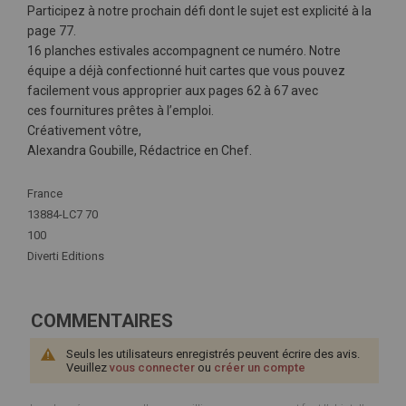
Participez à notre prochain défi dont le sujet est explicité à la
page 77.
16 planches estivales accompagnent ce numéro. Notre
équipe a déjà confectionné huit cartes que vous pouvez
facilement vous approprier aux pages 62 à 67 avec
ces fournitures prêtes à l’emploi.
Créativement vôtre,
Alexandra Goubille, Rédactrice en Chef.
Plus
France
d'infos
13884-LC7 70
100
Diverti Editions
COMMENTAIRES
Seuls les utilisateurs enregistrés peuvent écrire des avis.
Veuillez
vous connecter
ou
créer un compte