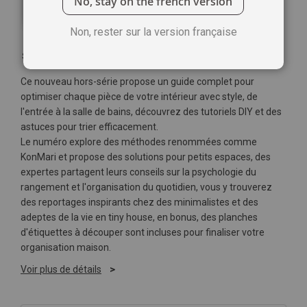
No, stay on the french version
Non, rester sur la version française
Soyez le premier à commenter ce produit
Ce nouveau hors-série propose un guide complet pour
optimiser chaque pièce de votre intérieur avec style, de
l'entrée à la salle de bains, découvrez des tutoriels DIY et des
astuces pour trier efficacement.
Le numéro explore des méthodes renommées comme
KonMari et propose des solutions pour petits espaces, des
expertes partagent leurs conseils sur la psychologie du
rangement et l'organisation du quotidien, vous y trouverez
des reportages inspirants chez des minimalistes et des
adeptes de la vie en tiny house, en bonus, des planches
d'étiquettes à découper sont incluses pour finaliser votre
organisation maison.
Voir plus de détails