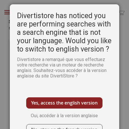
Aller
au
Chercher
Divertistore has noticed you
contenu
Spécial rangement - L'Atelier des Nanas hors-
are performing searches with
série n°8
a search engine that is not
Passer
Pass
your language. Would you like
à
au
to switch to english version ?
la
débu
fin
de
Divertistore a remarqué que vous effectuez
de
la
votre recherche via un moteur de recherche
la
Gale
anglais. Souhaitez-vous accéder à la version
galerie
d’im
anglaise du site DivertiStore ?
d’images
Yes, access the english version
Oui, accéder à la version anglaise