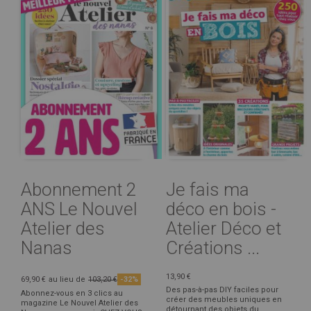
Abonnement 2
Je fais ma
ANS Le Nouvel
déco en bois -
Atelier des
Atelier Déco et
Nanas
Créations ...
13,90 €
69,90 €
au lieu de
103,20 €
-32%
Des pas-à-pas DIY faciles pour
Abonnez-vous en 3 clics au
créer des meubles uniques en
magazine Le Nouvel Atelier des
détournant des objets du