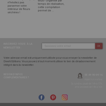
vous ! Organisé par
n'hésitez pas
temps de réalisation,
parsemer votre
cette compilation
intérieur de fleurs
permet de ...
séchées !
INSCRIVEZ-VOUS
À LA
OK
NEWSLETTER :
Votre adresse email est uniquement utilisée pour vous envoyer la newsletter de
Diverti Editions. Vous pouvez à tout moment utiliser le lien de désabonnement
intégré dans la newsletter.
BESOIN D’INFOS
05 49 90 09 16
COMPLÉMENTAIRES ?
Appel non surtaxé
Du lundi au jeudi de 14h à 17h,
et le vendredi de 14h à 16h