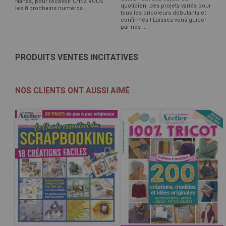
Nanas, pour recevoir CHEZ VOUS
quotidien, des projets variés pour
les 8 prochains numéros !
tous les bricoleurs débutants et
confirmés ! Laissez-vous guider
par nos ...
PRODUITS VENTES INCITATIVES
NOS CLIENTS ONT AUSSI AIMÉ