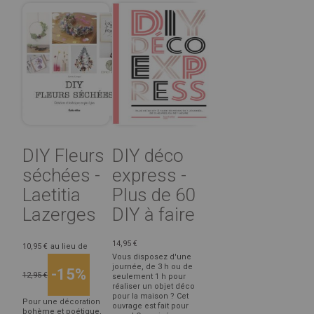
DIY Fleurs
DIY déco
séchées -
express -
Laetitia
Plus de 60
Lazerges
DIY à faire
14,95 €
10,95 €
au lieu de
Vous disposez d'une
journée, de 3 h ou de
-15%
12,95 €
seulement 1 h pour
réaliser un objet déco
pour la maison ? Cet
Pour une décoration
ouvrage est fait pour
bohème et poétique,