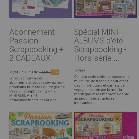
Abonnement
Spécial MINI-
Passion
ALBUMS d'été
Scrapbooking +
Scrapbooking -
2 CADEAUX
Hors-série ...
12,90 €
29,90 €
au lieu de
31,60 €
-5%
Ce hors-série estival propose une
En souscrivant à cet
multitude de tutoriels pour créer
abonnement, vous recevrez les 4
des mini-albums et carnets de
prochains numéros du magazine
voyage inspirés par la mer, la
Passion Scrapbooking + 1 kit
montagne et les moments de vie
MINI-ALBUM + 48
au jardin. Des structures
embellissements découpés.
innovantes ...