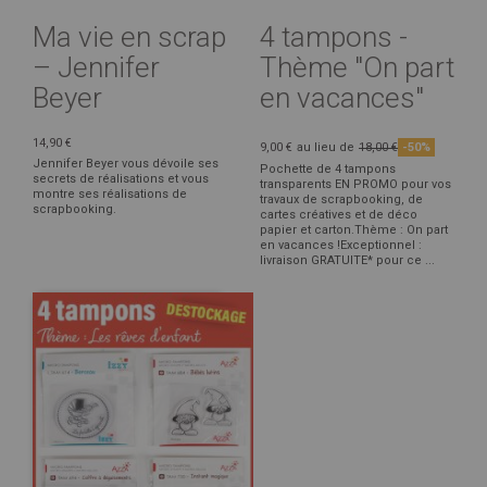
Ma vie en scrap
4 tampons -
– Jennifer
Thème "On part
Beyer
en vacances"
14,90 €
9,00 €
au lieu de
18,00 €
-50%
Jennifer Beyer vous dévoile ses
Pochette de 4 tampons
secrets de réalisations et vous
transparents EN PROMO pour vos
montre ses réalisations de
travaux de scrapbooking, de
scrapbooking.
cartes créatives et de déco
papier et carton.Thème : On part
en vacances !Exceptionnel :
livraison GRATUITE* pour ce ...