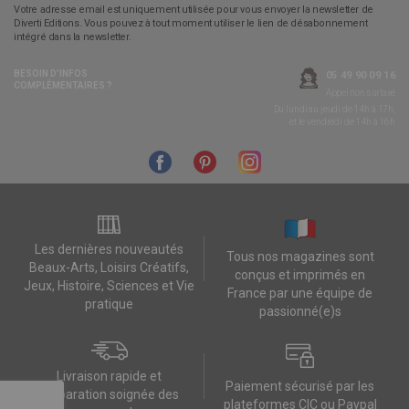
Votre adresse email est uniquement utilisée pour vous envoyer la newsletter de
Diverti Editions. Vous pouvez à tout moment utiliser le lien de désabonnement
intégré dans la newsletter.
BESOIN D’INFOS
05 49 90 09 16
COMPLÉMENTAIRES ?
Appel non surtaxé
Du lundi au jeudi de 14h à 17h,
et le vendredi de 14h à 16h
Les dernières nouveautés
Tous nos magazines sont
Beaux-Arts, Loisirs Créatifs,
conçus et imprimés en
Jeux, Histoire, Sciences et Vie
France par une équipe de
pratique
passionné(e)s
Livraison rapide et
Paiement sécurisé par les
préparation soignée des
plateformes CIC ou Paypal