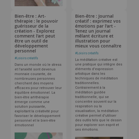
Bien-être : Art-
Bien-être : Journal
thérapie : le pouvoir
créatif : exprimez vos
guérisseur de la
émotions par l'art -
création - Explorez
Tenez un journal
comment l'art peut
mêlant écriture et
être un outil de
illustration pour
développement
mieux vous connaître
personnel
#
Loisirs créatifs
#
Loisirs créatifs
La méditation créative est
une pratique qui intègre des
Dans un monde où le stress
éléments d'expression
et l'anxiété sont devenus
artistique dans les
monnaie courante, de
techniques de méditation
nombreuses personnes
traditionnelles.
cherchent des moyens
Contrairement à la
efficaces pour retrouver leur
méditation guidée
équilibre émotionnel. La
traditionnelle, qui se
bien-être art-thérapie
concentre souvent sur la
émerge comme une
respiration ou la
solution puissante,
visualisation, la méditation
exploitant la créativité pour
créative permet d'utiliser
favoriser le développement
des outils tels que le dessin
personnel et le bien-être
pour explorer son esprit et
émotionnel
ses émotions.