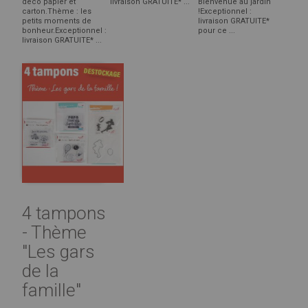
déco papier et
livraison GRATUITE* ...
Bienvenue au jardin
carton.Thème : les
!Exceptionnel :
petits moments de
livraison GRATUITE*
bonheur.Exceptionnel :
pour ce ...
livraison GRATUITE* ...
4 tampons
- Thème
"Les gars
de la
famille"