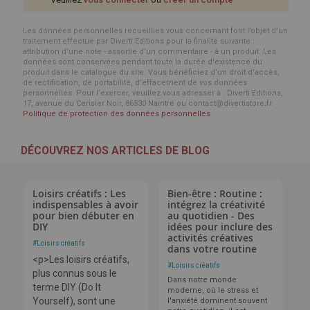
Les données personnelles recueillies vous concernant font l’objet d’un
traitement effectué par Diverti Editions pour la finalité suivante :
attribution d'une note - assortie d'un commentaire - à un produit. Les
données sont conservées pendant toute la durée d'existence du
produit dans le catalogue du site. Vous bénéficiez d’un droit d’accès,
de rectification, de portabilité, d’effacement de vos données
personnelles. Pour l’exercer, veuillez vous adresser à : Diverti Editions,
17, avenue du Cerisier Noir, 86530 Naintré ou contact@divertistore.fr.
Politique de protection des données personnelles
DÉCOUVREZ NOS ARTICLES DE BLOG
Loisirs créatifs : Les
Bien-être : Routine :
indispensables à avoir
intégrez la créativité
pour bien débuter en
au quotidien - Des
DIY
idées pour inclure des
activités créatives
#
Loisirs créatifs
dans votre routine
<p>Les loisirs créatifs,
#
Loisirs créatifs
plus connus sous le
Dans notre monde
terme DIY (Do It
moderne, où le stress et
Yourself), sont une
l'anxiété dominent souvent