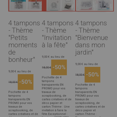
4 tampons
4 tampons
4 tampons
- Thème
- Thème
- Thème
"Petits
"Invitation
"Bienvenue
moments
à la fête"
dans mon
de
jardin"
9,00 €
au lieu de
bonheur"
9,00 €
au lieu de
-50%
18,00 €
9,00 €
au lieu de
-50%
18,00 €
Pochette de 4
-50%
tampons
18,00 €
transparents EN
Pochette de 4
PROMO pour vos
tampons
Pochette de 4
travaux de
transparents EN
tampons
scrapbooking, de
PROMO pour vos
transparents EN
cartes créatives et de
travaux de
PROMO pour vos
déco papier et
scrapbooking, de
travaux de
carton.Thème : Une
cartes créatives et de
scrapbooking, de
invitation à faire la
déco papier et
cartes créatives et de
fête.Exceptionnel :
carton.Thème :