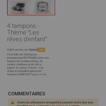
4 tampons -
Thème "Les
rêves d'enfant"
9,00 €
au lieu de
18,00 €
-50%
Pochette de 4 tampons
transparents EN PROMO pour vos
travaux de scrapbooking, de
cartes créatives et de déco
papier et carton.Thème : Les
rêves d'enfantExceptionnel :
livraison GRATUITE* pour ce lot ...
COMMENTAIRES
Seuls les utilisateurs enregistrés peuvent écrire des avis.
Veuillez
vous connecter
ou
créer un compte