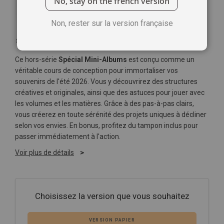
No, stay on the french version
Non, rester sur la version française
Soyez le premier à commenter ce produit
Ce hors-série
Spécial Mini-Albums
est conçu comme un
véritable cours de conception pour immortaliser vos
souvenirs de l'été 2026. Vous y découvrirez des structures
créatives et originales, ainsi que des astuces pour jouer avec
les volumes et les matières. Grâce à des pas-à-pas clairs,
vous créerez en toute sérénité des projets uniques à décliner
selon vos envies. En bonus, profitez du tampon inclus pour
passer immédiatement à l'action.
Voir plus de détails
Choisissez la version que vous souhaitez
VERSION PAPIER