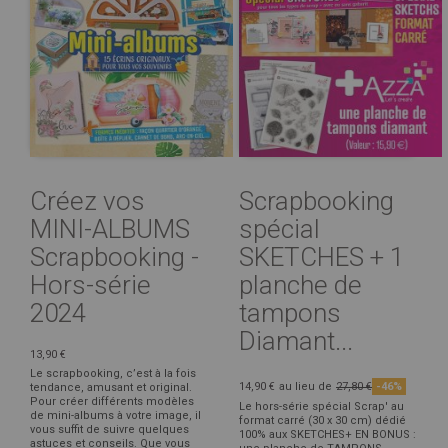
Créez vos
Scrapbooking
MINI-ALBUMS
spécial
Scrapbooking -
SKETCHES + 1
Hors-série
planche de
2024
tampons
Diamant...
13,90 €
Le scrapbooking, c’est à la fois
14,90 €
au lieu de
27,80 €
-46%
tendance, amusant et original.
Pour créer différents modèles
Le hors-série spécial Scrap' au
de mini-albums à votre image, il
format carré (30 x 30 cm) dédié
vous suffit de suivre quelques
100% aux SKETCHES+ EN BONUS :
astuces et conseils. Que vous