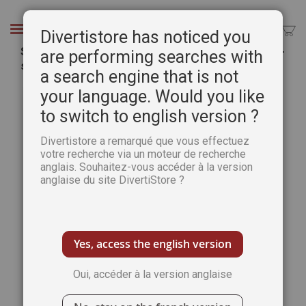
Aller
au
Chercher
Divertistore has noticed you
contenu
Spécial MINI-ALBUMS d'été Scrapbooking - Hors-
are performing searches with
série d'été 2026 + Tampon
a search engine that is not
Passer
Pass
your language. Would you like
à
au
to switch to english version ?
la
débu
fin
de
Divertistore a remarqué que vous effectuez
de
la
votre recherche via un moteur de recherche
la
Gale
anglais. Souhaitez-vous accéder à la version
galerie
d’im
anglaise du site DivertiStore ?
d’images
Yes, access the english version
Oui, accéder à la version anglaise