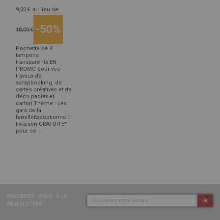
9,00 €
au lieu de
-50%
18,00 €
Pochette de 4
tampons
transparents EN
PROMO pour vos
travaux de
scrapbooking, de
cartes créatives et de
déco papier et
carton.Thème : Les
gars de la
familleExceptionnel :
livraison GRATUITE*
pour ce ...
INSCRIVEZ-VOUS
À LA
OK
NEWSLETTER :