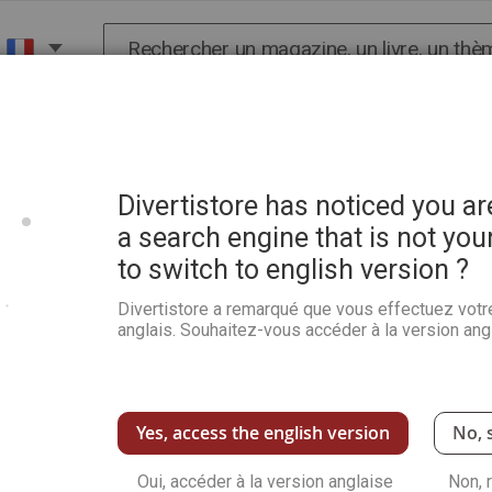
Chercher
X
HISTOIRE
SCIENCES
POP CULTURE ET BIEN-
DIY et étiquettes créatives OFFERTS
Divertistore has noticed you a
a search engine that is not you
to switch to english version ?
Spécial CARTES DE VŒUX 2
étiquettes créatives OFF
Divertistore a remarqué que vous effectuez votr
anglais. Souhaitez-vous accéder à la version angl
Soyez le premier à commenter ce produit
Le hors-série + EN CADEAU
48 pages de p
nombreux tutoriels étape par étape pour réalis
marque-pages, des enveloppes embellies, de 
Yes, access the english version
No, 
début d'année…
Voir plus de détails
Oui, accéder à la version anglaise
Non, 