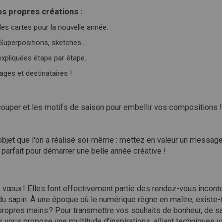
s propres créations :
es cartes pour la nouvelle année.
 Superpositions, sketches…
expliquées étape par étape.
ges et destinataires !
couper et les motifs de saison pour embellir vos compositions !
bel objet que l'on a réalisé soi-même : mettez en valeur un messa
parfait pour démarrer une belle année créative !
 de vœux ! Elles font effectivement partie des rendez-vous incon
du sapin. À une époque où le numérique règne en maître, existe-t
opres mains ? Pour transmettre vos souhaits de bonheur, de san
vous propose une multitude d’inspirations, alliant techniques v