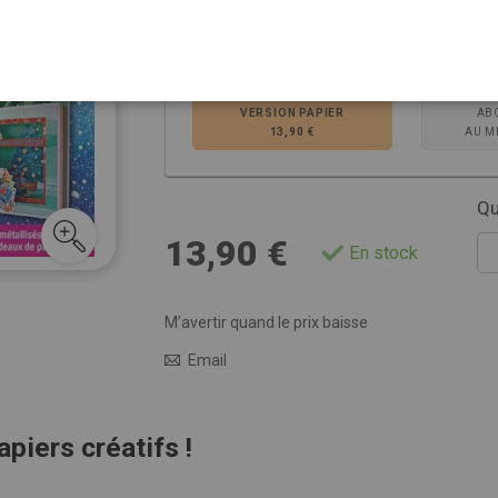
Choisissez la ver
VERSION PAPIER
AB
13,90 €
AU M
Qu
13,90 €
En stock
M’avertir quand le prix baisse
Email
iers créatifs !