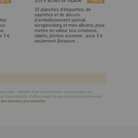
50%
-50%
5,00 €
au lieu de
10,00 €
32 planches d'étiquettes, de
saynètes et de décors
rtes
d'embellissement spécial
our
scrapbooking et mini-albums, pour
ns,
mettre en valeur vos créations,
r 5 €
objets, photos souvenir… pour 5 €
seulement (livraison ...
d'une note - assortie d'un commentaire - à un produit. Les
ion, de portabilité, d’effacement de vos données personnelles.
on des données personnelles