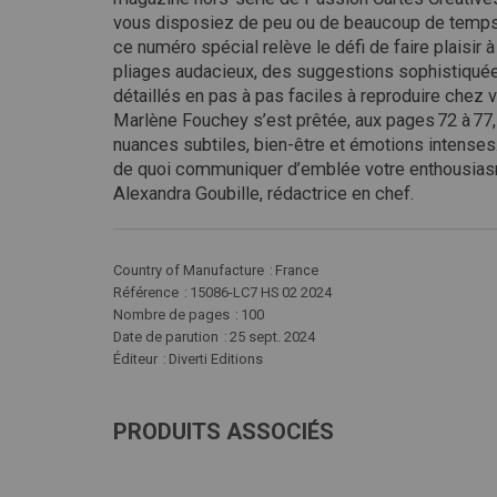
vous disposiez de peu ou de beaucoup de temps, 
ce numéro spécial relève le défi de faire plaisir 
pliages audacieux, des suggestions sophistiquées
détaillés en pas à pas faciles à reproduire chez 
Marlène Fouchey s’est prêtée, aux pages 72 à 77
nuances subtiles, bien-être et émotions intense
de quoi communiquer d’emblée votre enthousiasme
Alexandra Goubille, rédactrice en chef.
Plus
Country of Manufacture
France
d'infos
Référence
15086-LC7 HS 02 2024
Nombre de pages
100
Date de parution
25 sept. 2024
Éditeur
Diverti Editions
PRODUITS ASSOCIÉS