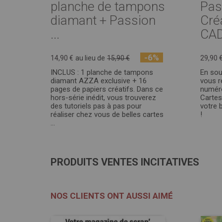
planche de tampons
Pas
diamant + Passion
Cré
...
CAD
-6%
14,90 €
au lieu de
15,90 €
29,90 
INCLUS : 1 planche de tampons
En sou
diamant AZZA exclusive + 16
vous r
pages de papiers créatifs. Dans ce
numér
hors-série inédit, vous trouverez
Cartes
des tutoriels pas à pas pour
votre 
réaliser chez vous de belles cartes
!
...
PRODUITS VENTES INCITATIVES
NOS CLIENTS ONT AUSSI AIMÉ