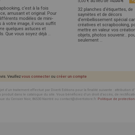
-
5,00 €
au lieu de
10,00 €
apbooking, c’est à la fois
32 planches d'étiquettes, de
ce, amusant et original. Pour
saynètes et de décors
différents modèles de mini-
d'embellissement spécial ca
 à votre image, il vous suffit
créatives et scrapbooking, p
vre quelques astuces et
mettre en valeur vos créatio
ls. Que vous soyez déjà ...
objets, photos souvenir… pou
seulement ...
avis. Veuillez
vous connecter
ou
créer un compte
d’un traitement effectué par Diverti Editions pour la finalité suivante : attribution 
roduit dans le catalogue du site. Vous bénéficiez d’un droit d’accès, de rectificat
enue du Cerisier Noir, 86530 Naintré ou contact@divertistore.fr.
Politique de protecti