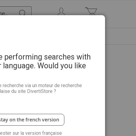
Chercher
Mon Compte
Mon panier
ETRE
PROMOTIONS
ABONNEMENTS
re performing searches with
r language. Would you like
025 + vos papiers DIY et
ERTS
e recherche via un moteur de recherche
aise du site DivertiStore ?
apiers créatifs
. Ce combo vous propose de
er chez vous de belles cartes d'invitation, des
belles compositions décorées avec la magie du
stay on the french version
rester sur la version française