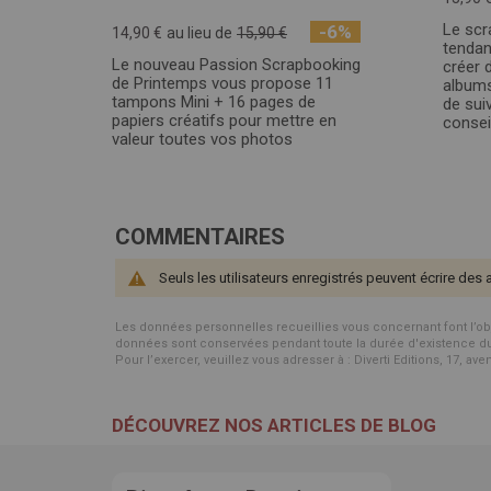
Le scr
-6%
14,90 €
au lieu de
15,90 €
tendan
Le nouveau Passion Scrapbooking
créer 
de Printemps vous propose 11
albums
tampons Mini + 16 pages de
de sui
papiers créatifs pour mettre en
consei
valeur toutes vos photos
COMMENTAIRES
Seuls les utilisateurs enregistrés peuvent écrire des 
Les données personnelles recueillies vous concernant font l’objet 
données sont conservées pendant toute la durée d'existence du p
Pour l’exercer, veuillez vous adresser à : Diverti Editions, 17, av
DÉCOUVREZ NOS ARTICLES DE BLOG