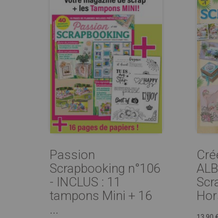
Passion
Cré
Scrapbooking n°106
AL
- INCLUS : 11
Scr
tampons Mini + 16
Hor
...
13,90 