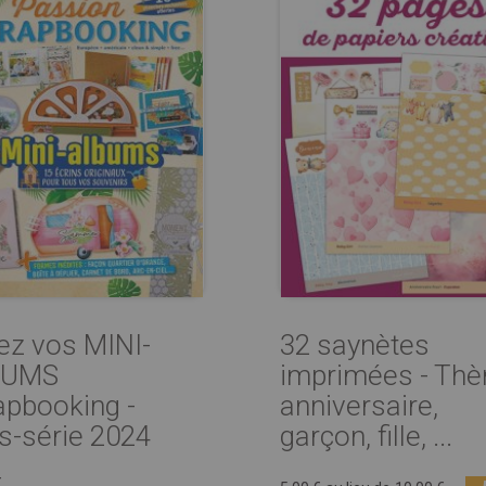
ez vos MINI-
32 saynètes
BUMS
imprimées - Th
apbooking -
anniversaire,
s-série 2024
garçon, fille, ...
€