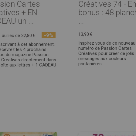
sion Cartes
Créatives 74 - E
atives + EN
bonus : 48 plan
EAU un ...
...
13,90 €
-9%
€
au lieu de
32,80 €
Inspirez vous de ce nouveau
scrivant à cet abonnement,
numéro de Passion Cartes
ecevrez les 4 prochains
Créatives pour créer de jolis
os du magazine Passion
messages aux couleurs
 Créatives directement dans
printanières.
boîte aux lettres + 1 CADEAU