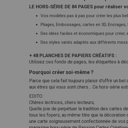
LE HORS-SÉRIE DE 84 PAGES pour réaliser vo
Vos modèles pas à pas pour créer les plus bell
Pliages, Embossages, cartes en 3D, Encrages,
Des idées faciles et économiques pour créer, 
Des styles variés adaptés aux différents messa
+ 48 PLANCHES DE PAPIERS CRÉATIFS :
Utilisez ces fonds de pages, les étiquettes à dé
Pourquoi créer soi-même ?
Parce que cela fait toujours plaisir d'offrir un 
aux êtres qui vous sont chers… Ce hors-série est 
EDITO :
Chères lectrices, chers lecteurs,
Quelle joie de perpétuer la tradition des cartes
tous les foyers, au même titre que la décoration 
une carte soigneusement confectionnée de vos pr
magazine hors-série de Passion Cartes Créatives 