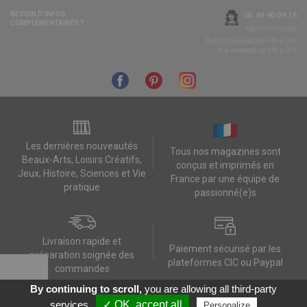
BESOIN D’INFOS
05 49 90 09 16
COMPLÉMENTAIRES ?
Appel non surtaxé
Du lundi au jeudi de 14h à 17h,
et le vendredi de 14h à 16h
Les dernières nouveautés
Tous nos magazines sont
Beaux-Arts, Loisirs Créatifs,
conçus et imprimés en
Jeux, Histoire, Sciences et Vie
France par une équipe de
pratique
passionné(e)s
Livraison rapide et
Paiement sécurisé par les
préparation soignée des
plateformes CIC ou Paypal
commandes
By continuing to scroll,
you are allowing all third-party
Contactez-nous
Mes données RGPD
FAQ
CGV
Contact
Données personnelles
services
✓ OK, accept all
Personalize
Réalisation :