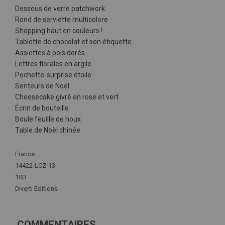
Dessous de verre patchwork
Rond de serviette multicolore
Shopping haut en couleurs !
Tablette de chocolat et son étiquette
Assiettes à pois dorés
Lettres florales en argile
Pochette-surprise étoile
Senteurs de Noël
Cheesecake givré en rose et vert
Écrin de bouteille
Boule feuille de houx
Table de Noël chinée
Plus
France
d'infos
14422-LCZ 13
100
Diverti Editions
COMMENTAIRES