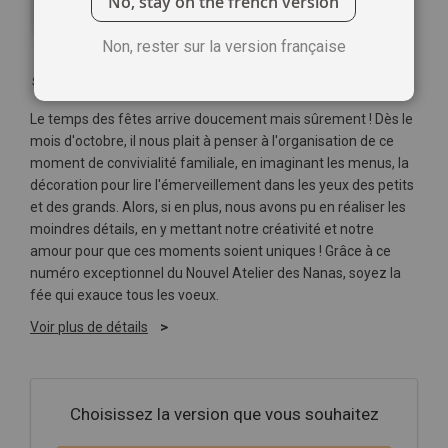
No, stay on the french version
Non, rester sur la version française
Soyez le premier à commenter ce produit
Le temps des fêtes arrive doucement mais sûrement ! Dès le
mois d'octobre, il nous plait à penser à l'organisation de ce
moment de convivialité familiale, en imaginant les menus, la
décoration pour lire l'émerveillement dans les yeux des petits
et des grands. Alors, si en plus, nous avons pu en réaliser les
moindres détails, en y mettant notre créativité et notre
amour pour que ces moments soient uniques ! Grâce à ce
numéro exceptionnel du Nouvel Atelier des Nanas, soyez la
fée qui exauce tous les voeux.
Voir plus de détails
Choisissez la version que vous souhaitez