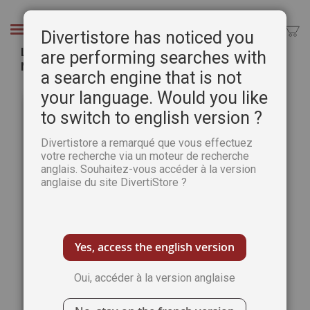
Aller
au
Chercher
Divertistore has noticed you
contenu
Le nouvel Atelier des Nanas 13 - Spécial Fêtes -
are performing searches with
Nouvelle formule
a search engine that is not
Passer
Pass
your language. Would you like
à
au
to switch to english version ?
la
débu
fin
de
Divertistore a remarqué que vous effectuez
de
la
votre recherche via un moteur de recherche
la
Gale
anglais. Souhaitez-vous accéder à la version
galerie
d’im
anglaise du site DivertiStore ?
d’images
Yes, access the english version
Oui, accéder à la version anglaise