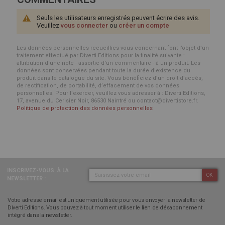
Seuls les utilisateurs enregistrés peuvent écrire des avis.
Veuillez
vous connecter
ou
créer un compte
Les données personnelles recueillies vous concernant font l’objet d’un
traitement effectué par Diverti Editions pour la finalité suivante :
attribution d'une note - assortie d'un commentaire - à un produit. Les
données sont conservées pendant toute la durée d'existence du
produit dans le catalogue du site. Vous bénéficiez d’un droit d’accès,
de rectification, de portabilité, d’effacement de vos données
personnelles. Pour l’exercer, veuillez vous adresser à : Diverti Editions,
17, avenue du Cerisier Noir, 86530 Naintré ou contact@divertistore.fr.
Politique de protection des données personnelles
INSCRIVEZ-VOUS
À LA
OK
NEWSLETTER :
Votre adresse email est uniquement utilisée pour vous envoyer la newsletter de
Diverti Editions. Vous pouvez à tout moment utiliser le lien de désabonnement
intégré dans la newsletter.