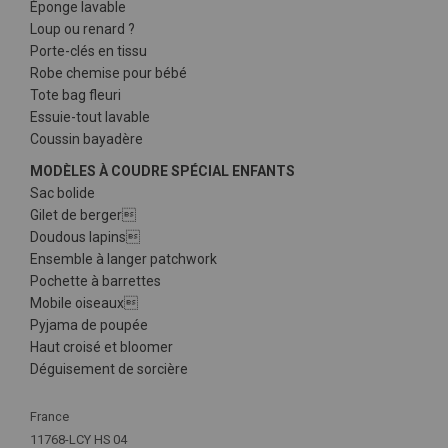
Éponge lavable
Loup ou renard ?
Porte-clés en tissu
Robe chemise pour bébé
Tote bag fleuri
Essuie-tout lavable
Coussin bayadère
MODÈLES À COUDRE SPÉCIAL ENFANTS
Sac bolide
Gilet de berger
Doudous lapins
Ensemble à langer patchwork
Pochette à barrettes
Mobile oiseaux
Pyjama de poupée
Haut croisé et bloomer
Déguisement de sorcière
Plus
France
d'infos
11768-LCY HS 04