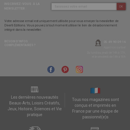
INSCRIVEZ-VOUS
À LA
OK
NEWSLETTER :
Votre adresse email est uniquement utilisée pour vous envoyer la newsletter de
Diverti Editions. Vous pouvez à tout moment utiliser le lien de désabonnement
intégré dans la newsletter.
BESOIN D’INFOS
05 49 90 09 16
COMPLÉMENTAIRES ?
Appel non surtaxé
Du lundi au jeudi de 14h à 17h,
et le vendredi de 14h à 16h
Les dernières nouveautés
Tous nos magazines sont
Beaux-Arts, Loisirs Créatifs,
conçus et imprimés en
Jeux, Histoire, Sciences et Vie
France par une équipe de
pratique
passionné(e)s