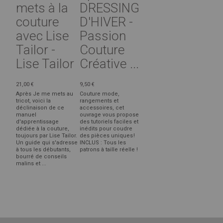
mets à la
DRESSING
couture
D'HIVER -
avec Lise
Passion
Tailor -
Couture
Lise Tailor
Créative ...
21,00 €
9,50 €
Après Je me mets au
Couture mode,
tricot, voici la
rangements et
déclinaison de ce
accessoires, cet
manuel
ouvrage vous propose
d'apprentissage
des tutoriels faciles et
dédiée à la couture,
inédits pour coudre
toujours par Lise Tailor.
des pièces uniques !
Un guide qui s'adresse
INCLUS : Tous les
à tous les débutants,
patrons à taille réelle !
bourré de conseils
malins et ...