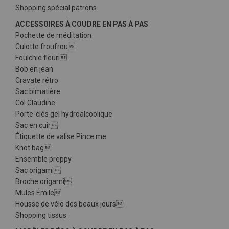
Shopping spécial patrons
ACCESSOIRES À COUDRE EN PAS À PAS
Pochette de méditation
Culotte froufrou
Foulchie fleuri
Bob en jean
Cravate rétro
Sac bimatière
Col Claudine
Porte-clés gel hydroalcoolique
Sac en cuir
Étiquette de valise Pince me
Knot bag
Ensemble preppy
Sac origami
Broche origami
Mules Émile
Housse de vélo des beaux jours
Shopping tissus