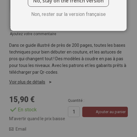
No, stay on the french version
Non, rester sur la version française
3
Commentaires
Ajoutez votre commentaire
Dans ce guide illustré de près de 200 pages, toutes les bases
techniques pour bien débuter en couture, et les astuces de
pros qui changent tout ! Des modèles à coudre en pas à pas
pour tous les niveaux. Avec les patrons et les gabarits prêts à
télécharger par Qr-codes.
Voir plus de détails
15,90 €
Quantité :
En stock
Ajouter au panier
M’avertir quand le prix baisse
Email