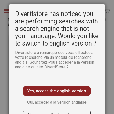
Aller
au
Chercher
Divertistore has noticed you
contenu
Mon guide essentiel de la COUTURE - 60 modèles
are performing searches with
à réaliser
a search engine that is not
Passer
Pass
your language. Would you like
à
au
to switch to english version ?
la
débu
fin
de
Divertistore a remarqué que vous effectuez
de
la
votre recherche via un moteur de recherche
la
Gale
anglais. Souhaitez-vous accéder à la version
galerie
d’im
anglaise du site DivertiStore ?
d’images
Yes, access the english version
Oui, accéder à la version anglaise