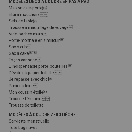
MODÈLES DÉCO À COUDRE EN PAS À PAS
Maison cale-porte
Étui à mouchoirs
Sets de table
Trousse à maquillage de voyage
Vide-poches mura
Porte-monnaie en similicuir
Sac à cub
Sac à cake
Façon cannage
L’indispensable porte-bouteilles
Dévidoir à papier toilette
Je repasse avec chic !
Panier à linge
Mon coussin étoile
Trousse féminine
Trousse de toilette
MODÈLES À COUDRE ZÉRO DÉCHET
Serviette menstruelle
Tote bag navet