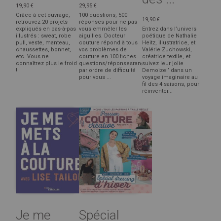
19,90 €
29,95 €
Grâce à cet ouvrage,
100 questions, 500
19,90 €
retrouvez 20 projets
réponses pour ne pas
expliqués en pas-à-pas
vous emmêler les
Entrez dans l’univers
illustrés : sweat, robe
aiguilles. Docteur
poétique de Nathalie
pull, veste, manteau,
couture répond à tous
Heitz, illustratrice, et
chaussettes, bonnet,
vos problèmes de
Valérie Zuchowski,
etc. Vous ne
couture en 100 fiches
créatrice textile, et
connaîtrez plus le froid
questions/réponsesrangées
suivez leur jolie
!
par ordre de difficulté
Demoizel’ dans un
pour vous ...
voyage imaginaire au
fil des 4 saisons, pour
réinventer...
Je me
Spécial