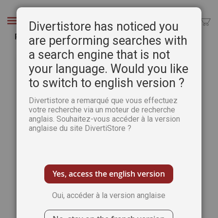
Aller
au
Chercher
Divertistore has noticed you
contenu
Petites créas en broderie diamant
are performing searches with
a search engine that is not
Passer
Pass
à
au
your language. Would you like
la
débu
to switch to english version ?
fin
de
de
la
Divertistore a remarqué que vous effectuez
la
Gale
votre recherche via un moteur de recherche
galerie
d’im
anglais. Souhaitez-vous accéder à la version
d’images
anglaise du site DivertiStore ?
Yes, access the english version
Oui, accéder à la version anglaise