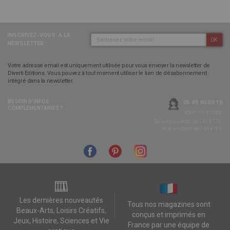
INSCRIVEZ-VOUS
À LA
OK
NEWSLETTER :
Votre adresse email est uniquement utilisée pour vous envoyer la newsletter de
Diverti Editions. Vous pouvez à tout moment utiliser le lien de désabonnement
intégré dans la newsletter.
BESOIN D’INFOS
05 49 90 09 16
COMPLÉMENTAIRES ?
Appel non surtaxé
Du lundi au jeudi de 14h à 17h,
et le vendredi de 14h à 16h
Les dernières nouveautés
Tous nos magazines sont
Beaux-Arts, Loisirs Créatifs,
conçus et imprimés en
Jeux, Histoire, Sciences et Vie
France par une équipe de