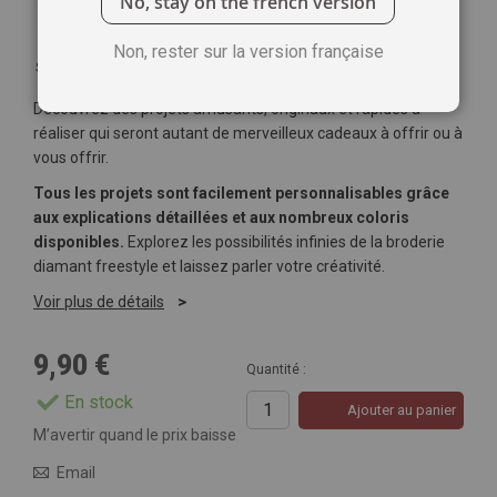
No, stay on the french version
Non, rester sur la version française
Soyez le premier à commenter ce produit
Découvrez des projets amusants, originaux et rapides à
réaliser qui seront autant de merveilleux cadeaux à offrir ou à
vous offrir.
Tous les projets sont facilement personnalisables grâce
aux explications détaillées et aux nombreux coloris
disponibles.
Explorez les possibilités infinies de la broderie
diamant freestyle et laissez parler votre créativité.
Voir plus de détails
9,90 €
Quantité :
En stock
Ajouter au panier
M’avertir quand le prix baisse
Email