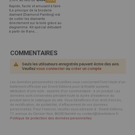
5,99 €
au lieu de
8,45 €
-29%
Rapide, facile et amusant à faire
!Le principe de la broderie
diamant (Diamond Painting) est
de coller les diamants
directement sur la toile grâce au
diagramme. Kit spécial débutant
à partir de 8 ans....
COMMENTAIRES
Seuls les utilisateurs enregistrés peuvent écrire des avis.
Veuillez
vous connecter
ou
créer un compte
Les données personnelles recueillies vous concernant font l’objet d’un
traitement effectué par Diverti Editions pour la finalité suivante :
attribution d'une note - assortie d'un commentaire - à un produit. Les
données sont conservées pendant toute la durée d'existence du
produit dans le catalogue du site. Vous bénéficiez d’un droit d’accès,
de rectification, de portabilité, d’effacement de vos données
personnelles. Pour l’exercer, veuillez vous adresser à : Diverti Editions,
17, avenue du Cerisier Noir, 86530 Naintré ou contact@divertistore.fr.
Politique de protection des données personnelles