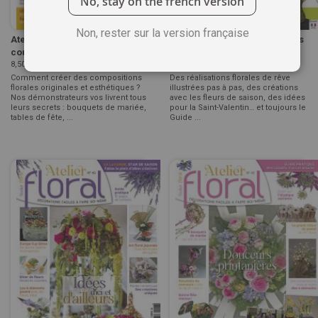
No, stay on the french version
Non, rester sur la version française
Atelier Floral n°47 - Vive la
Atelier Floral n°45 - Créez vos
couleur !
propres compositions ...
8,50 €
8,50 €
Comment créer des compositions
Des réalisations florales de rêve
florales originales et esthétiques ?
illustrées pas à pas, des créations
Nos démonstrateurs vos livrent tous
avec les fleurs de saison, des idées
leurs secrets : bouquets de mariée,
pour la Saint-Valentin… et toujours le
tables de fête, ...
Guide ...