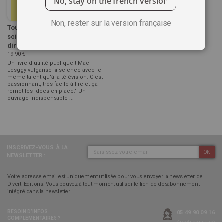
No, stay on the french version
Non, rester sur la version française
Toutes les vérités
scientifiques sont bonnes à
dire
19,90 €
Un livre d'utilité publique ! Mac
Lesggy vulgarise la science avec le
même talent qu'à la télévision. C'est
passionnant, très facile à lire et ça
remet les idées en place." Un
ouvrage indispensable ...
INSCRIVEZ-VOUS
À LA
OK
NEWSLETTER :
Votre adresse email est uniquement utilisée pour vous envoyer la newsletter de
Diverti Editions. Vous pouvez à tout moment utiliser le lien de désabonnement
intégré dans la newsletter.
BESOIN D’INFOS
05 49 90 09 16
COMPLÉMENTAIRES ?
Appel non surtaxé