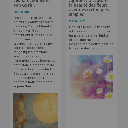
Léonard, Monet et
Apprenez à capturer
Van Gogh ?
la beauté des fleurs
avec des techniques
#
Beaux-arts
simples
Les grands maîtres de la
#
Beaux-arts
peinture, comme Léonard
de Vinci, Claude Monet et
L'aquarelle est un médium
Vincent van Gogh,
artistique apprécié pour sa
continuent d’inspirer des
transparence et sa fluidité,
générations entières. Leurs
offrant une manière unique
œuvres intemporelles ne
de capturer la délicatesse et
sont pas seulement de
la beauté des fleurs.
magnifiques créations
artistiques : elles
transmettent des leçons de
précision, d’émotion et de
créativité toujours actuelles.
Découvrons ensemble ce
que ces génies de l’art ont
encore à nous apprendre
aujourd’hui.