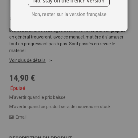
No, stay on the french version
Non, rester sur la version française
Soyez le premier à commenter ce produit
Les débutants de tous âges désirant s’initier à la calligraphie
en général trouveront, avec ce manuel, matière à s’amuser
tout en progressant pas à pas. Sont passés en revue le
matériel…
Voir plus de détails
14,90 €
Épuisé
M’avertir quand le prix baisse
M’avertir quand ce produit sera de nouveau en stock
Email