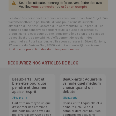
Seuls les utilisateurs enregistrés peuvent écrire des avis.
Veuillez
vous connecter
ou
créer un compte
Les données personnelles recueillies vous concernant font l’objet d’un
traitement effectué par Diverti Editions pour la finalité suivante :
attribution d'une note - assortie d'un commentaire - à un produit. Les
données sont conservées pendant toute la durée d'existence du
produit dans le catalogue du site. Vous bénéficiez d’un droit d’accès,
de rectification, de portabilité, d’effacement de vos données
personnelles. Pour l’exercer, veuillez vous adresser à : Diverti Editions,
17, avenue du Cerisier Noir, 86530 Naintré ou contact@divertistore.fr.
Politique de protection des données personnelles
DÉCOUVREZ NOS ARTICLES DE BLOG
Beaux-arts : Art et
Beaux-arts : Aquarelle
bien-être pourquoi
vs huile quel médium
peindre et dessiner
choisir quand on
apaise l'esprit
débute
#
Beaux-arts
#
Beaux-arts
L'art offre un moyen unique
Choisir entre l'aquarelle et la
d'exprimer des émotions
peinture à l'huile peut
que nous pouvons avoir du
sembler déroutant pour les
mal à verbaliser. Que ce soit
débutants en beauxarts.