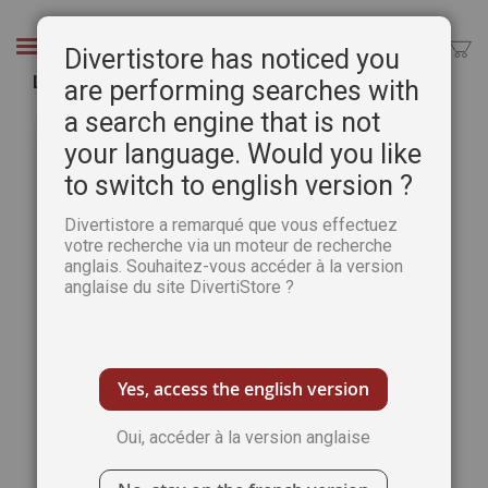
Aller
au
Chercher
Divertistore has noticed you
contenu
La calligraphie ludique et créative
are performing searches with
a search engine that is not
Passer
Pass
à
au
your language. Would you like
la
débu
to switch to english version ?
fin
de
de
la
Divertistore a remarqué que vous effectuez
la
Gale
votre recherche via un moteur de recherche
galerie
d’im
anglais. Souhaitez-vous accéder à la version
d’images
anglaise du site DivertiStore ?
Yes, access the english version
Oui, accéder à la version anglaise