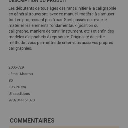
DESCRIPTION DU PRODUIT
Les débutants de tous âges désirant s’initier à la calligraphie
en général trouveront, avec ce manuel, matière à s’amuser
tout en progressant pas à pas. Sont passés en revue le
matériel, les éléments fondamentaux (position du
calligraphe, manière de tenir l’instrument, etc.) et enfin des
modèles d’alphabets à reproduire. Originalité de cette
méthode : vous permettre de créer vous aussi vos propres
calligraphies.
Plus
d'infos
2005-729
Jâmal Abarrou
80
19 x 26 cm
Ulisseditions
9782844151070
COMMENTAIRES