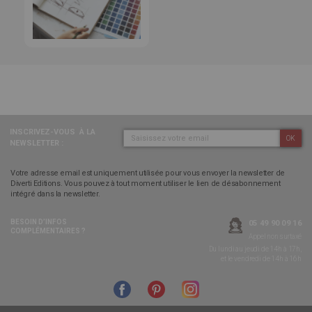
INSCRIVEZ-VOUS
À LA
OK
NEWSLETTER :
Votre adresse email est uniquement utilisée pour vous envoyer la newsletter de
Diverti Editions. Vous pouvez à tout moment utiliser le lien de désabonnement
intégré dans la newsletter.
BESOIN D’INFOS
05 49 90 09 16
COMPLÉMENTAIRES ?
Appel non surtaxé
Du lundi au jeudi de 14h à 17h,
et le vendredi de 14h à 16h