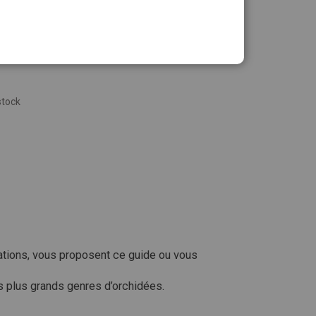
stock
rations, vous proposent ce guide ou vous
s plus grands genres d’orchidées.