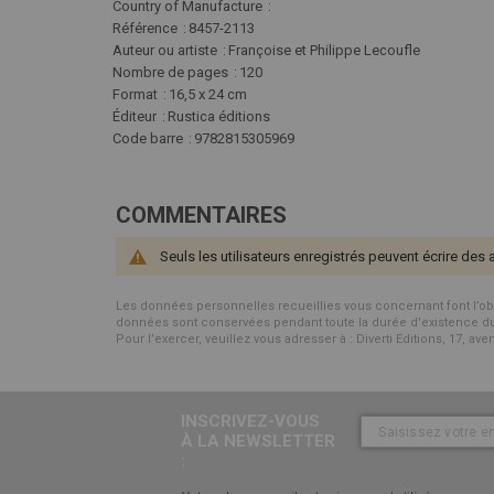
Plus
Country of Manufacture
d'infos
Référence
8457-2113
Auteur ou artiste
Françoise et Philippe Lecoufle
Nombre de pages
120
Format
16,5 x 24 cm
Éditeur
Rustica éditions
Code barre
9782815305969
COMMENTAIRES
Seuls les utilisateurs enregistrés peuvent écrire des 
Les données personnelles recueillies vous concernant font l’objet 
données sont conservées pendant toute la durée d'existence du p
Pour l’exercer, veuillez vous adresser à : Diverti Editions, 17, av
INSCRIVEZ-VOUS
À LA NEWSLETTER
: