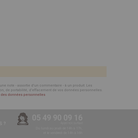
d'une note - assortie d'un commentaire - à un produit. Les
ion, de portabilité, d’effacement de vos données personnelles.
on des données personnelles
05 49 90 09 16
 ?
Appel non surtaxé
Du lundi au jeudi de 14h à 17h,
et le vendredi de 14h à 16h