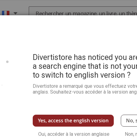
Chercher
X
HISTOIRE
SCIENCES
POP CULTURE ET BIEN-
 - Françoise et Philippe Lecoufle
Divertistore has noticed you a
a search engine that is not you
to switch to english version ?
Les orchidées - Floraison,
et Philippe Lecoufle
Divertistore a remarqué que vous effectuez votr
anglais. Souhaitez-vous accéder à la version angl
Soyez le premier à commenter ce produit
Dans ce guide, vous découvrirez toutes les c
orchidées
: choix de sa première orchidée, en
multiplication…
Yes, access the english version
No, 
Voir plus de détails
Oui, accéder à la version anglaise
Non, 