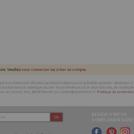
avis. Veuillez
vous connecter
ou
créer un compte
d’un traitement effectué par Diverti Editions pour la finalité suivante : attribution 
roduit dans le catalogue du site. Vous bénéficiez d’un droit d’accès, de rectificat
enue du Cerisier Noir, 86530 Naintré ou contact@divertistore.fr.
Politique de protecti
BESOIN D’INFOS
OK
COMPLÉMENTAIRES