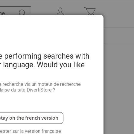
Chercher
Mon Compte
Mon panier
ETRE
PROMOTIONS
ABONNEMENTS
re performing searches with
r language. Would you like
 entretien, genres - Françoise
e recherche via un moteur de recherche
aise du site DivertiStore ?
lés pour réussir facilement
la culture des
tretien, arrosage, fertilisation, rempotage,
stay on the french version
rester sur la version française