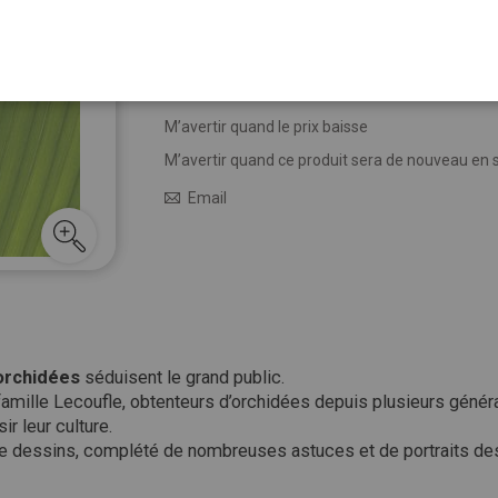
13,50 €
Épuisé
M’avertir quand le prix baisse
M’avertir quand ce produit sera de nouveau en 
Email
orchidées
séduisent le grand public.
famille Lecoufle, obtenteurs d’orchidées depuis plusieurs géné
r leur culture.
 de dessins, complété de nombreuses astuces et de portraits de