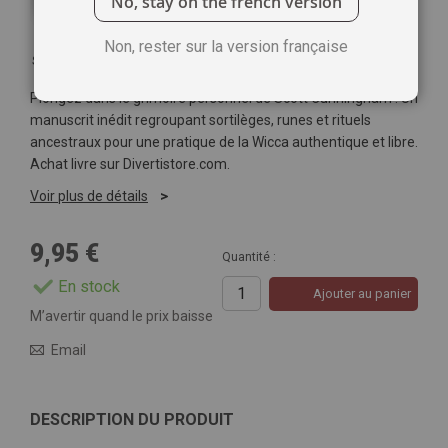
No, stay on the french version
Non, rester sur la version française
Soyez le premier à commenter ce produit
Plongez dans le grimoire personnel de Scott Cunningham ! Un
manuscrit inédit regroupant sortilèges, runes et rituels
ancestraux pour une pratique de la Wicca authentique et libre.
Achat livre sur Divertistore.com.
Voir plus de détails
9,95 €
Quantité :
En stock
Ajouter au panier
M’avertir quand le prix baisse
Email
DESCRIPTION DU PRODUIT