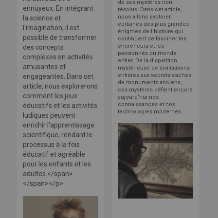
de ses mystères non
ennuyeux. En intégrant
résolus. Dans cet article,
nous allons explorer
la science et
certaines des plus grandes
l'imagination, il est
énigmes de l'histoire qui
possible de transformer
continuent de fasciner les
chercheurs et les
des concepts
passionnés du monde
complexes en activités
entier. De la disparition
amusantes et
mystérieuse de civilisations
entières aux secrets cachés
engageantes. Dans cet
de monuments anciens,
article, nous explorerons
ces mystères défient encore
comment les jeux
aujourd'hui nos
connaissances et nos
éducatifs et les activités
technologies modernes.
ludiques peuvent
enrichir l'apprentissage
scientifique, rendant le
processus à la fois
éducatif et agréable
pour les enfants et les
adultes.</span>
</span></p>