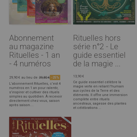
Abonnement
Rituelles hors
au magazine
série n°2 - Le
Rituelles - 1 an
guide essentiel
- 4 numéros
de la magie ...
13,90 €
29,90 €
au lieu de
39,80 €
-25%
Ce guide essentiel célèbre la
L’abonnement Rituelles, c’est 4
magie verte en reliant l'humain
numéros en 1 an pour ralentir,
aux cycles de la Terre et des
s’inspirer et cultiver des rituels
éléments. Il offre une immersion
simples au quotidien. À recevoir
complète entre rituels
directement chez vous, saison
ancestraux, sagesse des plantes
après saison....
et célébrations ...