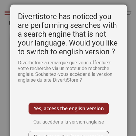
Aller
au
Chercher
Divertistore has noticed you
contenu
Le livre des ombres
are performing searches with
a search engine that is not
Passer
Pass
à
au
your language. Would you like
la
débu
to switch to english version ?
fin
de
de
la
Divertistore a remarqué que vous effectuez
la
Gale
votre recherche via un moteur de recherche
galerie
d’im
anglais. Souhaitez-vous accéder à la version
d’images
anglaise du site DivertiStore ?
Yes, access the english version
Oui, accéder à la version anglaise