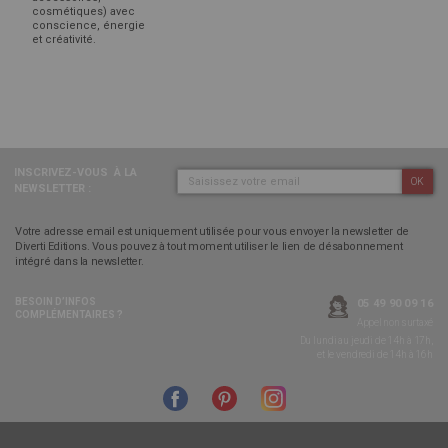
cosmétiques) avec
conscience, énergie
et créativité.
INSCRIVEZ-VOUS
À LA
OK
NEWSLETTER :
Votre adresse email est uniquement utilisée pour vous envoyer la newsletter de
Diverti Editions. Vous pouvez à tout moment utiliser le lien de désabonnement
intégré dans la newsletter.
BESOIN D’INFOS
05 49 90 09 16
COMPLÉMENTAIRES ?
Appel non surtaxé
Du lundi au jeudi de 14h à 17h,
et le vendredi de 14h à 16h