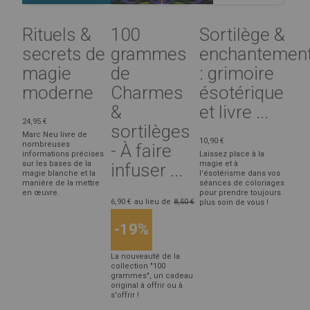
Rituels &
100
Sortilège &
secrets de
grammes
enchantemen
magie
de
: grimoire
moderne
Charmes
ésotérique
&
et livre ...
24,95 €
sortilèges
Marc Neu livre de
10,90 €
nombreuses
- À faire
informations précises
Laissez place à la
sur les bases de la
magie et à
infuser ...
magie blanche et la
l'ésotérisme dans vos
manière de la mettre
séances de coloriages
en œuvre.
pour prendre toujours
6,90 €
au lieu de
8,50 €
plus soin de vous !
-19%
La nouveauté de la
collection "100
grammes", un cadeau
original à offrir ou à
s'offrir !