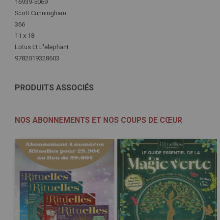
Plus
16939-5069
d'infos
Scott Cunningham
366
11 x 18
Lotus Et L'elephant
9782019328603
PRODUITS ASSOCIÉS
NOS ABONNEMENTS ET NOS COUPS DE CŒUR