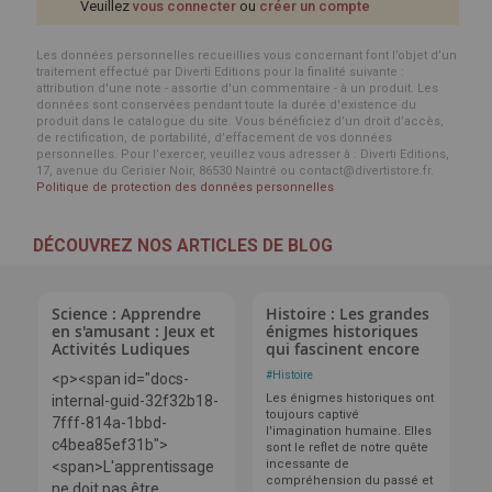
Veuillez
vous connecter
ou
créer un compte
Les données personnelles recueillies vous concernant font l’objet d’un
traitement effectué par Diverti Editions pour la finalité suivante :
attribution d'une note - assortie d'un commentaire - à un produit. Les
données sont conservées pendant toute la durée d'existence du
produit dans le catalogue du site. Vous bénéficiez d’un droit d’accès,
de rectification, de portabilité, d’effacement de vos données
personnelles. Pour l’exercer, veuillez vous adresser à : Diverti Editions,
17, avenue du Cerisier Noir, 86530 Naintré ou contact@divertistore.fr.
Politique de protection des données personnelles
DÉCOUVREZ NOS ARTICLES DE BLOG
Science : Apprendre
Histoire : Les grandes
en s'amusant : Jeux et
énigmes historiques
Activités Ludiques
qui fascinent encore
#
Histoire
<p><span id="docs-
Les énigmes historiques ont
internal-guid-32f32b18-
toujours captivé
7fff-814a-1bbd-
l'imagination humaine. Elles
c4bea85ef31b">
sont le reflet de notre quête
incessante de
<span>L'apprentissage
compréhension du passé et
ne doit pas être