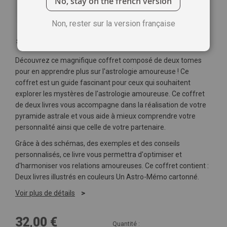
No, stay on the french version
Non, rester sur la version française
Soyez le premier à commenter ce produit
Découvrez ce magnifique coffret composé de deux tomes
pour en apprendre plus sur l'astrologie amoureuse ! Ce
coffret est un guide fascinant pour ceux qui souhaitent
explorer les mystères de l'astrologie amoureuse. Ce coffret
de deux livres vous accompagne dans la réalisation de votre
pyramide astrale et vous aide à mieux comprendre votre
personnalité ainsi que celle de votre partenaire.
Grâce à des schémas, des exemples et des conseils
personnalisés, ce livre vous permettra d'optimiser et
d'harmoniser vos relations amoureuses. Ce coffret contient :
Deux livres illustrés en couleurs Un Astro-Mémo cartonné.
Voir plus de détails
32,00 €
Quantité :