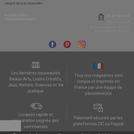
intégré dans la newsletter.
BESOIN D’INFOS
05 49 90 09 16
COMPLÉMENTAIRES ?
Appel non surtaxé
Du lundi au jeudi de 14h à 17h,
et le vendredi de 14h à 16h
Les dernières nouveautés
Tous nos magazines sont
Beaux-Arts, Loisirs Créatifs,
conçus et imprimés en
Jeux, Histoire, Sciences et Vie
France par une équipe de
pratique
passionné(e)s
Livraison rapide et
Paiement sécurisé par les
préparation soignée des
plateformes CIC ou Paypal
commandes