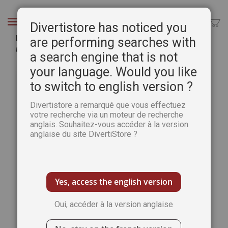
Aller
au
Chercher
Divertistore has noticed you
contenu
Le grand livre des compatibilités amoureuses
are performing searches with
astrologiques
a search engine that is not
Passer
Pass
your language. Would you like
à
au
to switch to english version ?
la
débu
fin
de
Divertistore a remarqué que vous effectuez
de
la
votre recherche via un moteur de recherche
la
Gale
anglais. Souhaitez-vous accéder à la version
galerie
d’im
anglaise du site DivertiStore ?
d’images
Yes, access the english version
Oui, accéder à la version anglaise