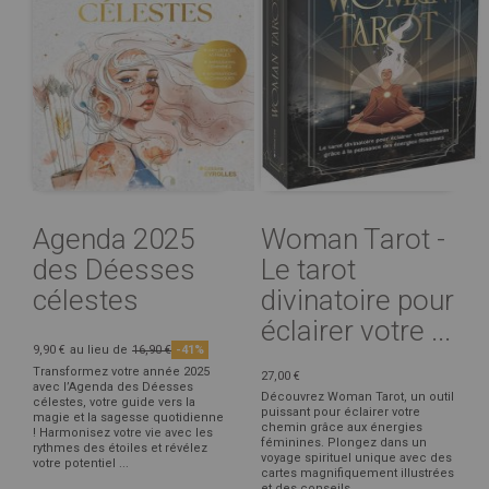
Agenda 2025
Woman Tarot -
des Déesses
Le tarot
célestes
divinatoire pour
éclairer votre ...
9,90 €
au lieu de
16,90 €
-41%
Transformez votre année 2025
27,00 €
avec l’Agenda des Déesses
Découvrez Woman Tarot, un outil
célestes, votre guide vers la
puissant pour éclairer votre
magie et la sagesse quotidienne
chemin grâce aux énergies
! Harmonisez votre vie avec les
féminines. Plongez dans un
rythmes des étoiles et révélez
voyage spirituel unique avec des
votre potentiel ...
cartes magnifiquement illustrées
et des conseils ...