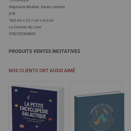
Plus
15705-4524
d'infos
Stéphanie Abellan, Karen Lattarini
618
18,0 cm × 23,7 cm × 6,0 cm
Le Courrier du Livre
9782702928639
PRODUITS VENTES INCITATIVES
NOS CLIENTS ONT AUSSI AIMÉ