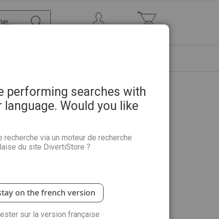
Chercher
Mon Compte
Mon panier
ETRE
PROMOTIONS
ABONNEMENTS
re performing searches with
r language. Would you like
 protocoles pour communiquer
e recherche via un moteur de recherche
aise du site DivertiStore ?
c les mondes invisibles et de recevoir les messages
us cette capacité, alors comment développer nos
sécurité ? Channel et médium, Karine Troncy vous
stay on the french version
à : Faire vos demandes et communiquer avec les
élestes - guides, anges, défunts, maîtres
rester sur la version française
rdiens du seuil...