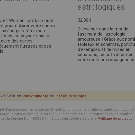
astrologiques
€
rez Woman Tarot, un outil
32,00 €
nt pour éclairer votre chemin
Bienvenue dans le monde
aux énergies féminines.
fascinant de l'astrologie
z dans un voyage spirituel
amoureuse ! Grâce aux nom
 avec des cartes
tableaux et schémas, ponct
iquement illustrées et des
d'exemples et de mises en
s ...
situations, ce coffret devien
votre meilleur compagnon de 
avis. Veuillez
vous connecter
ou
créer un compte
d’un traitement effectué par Diverti Editions pour la finalité suivante : attribution 
roduit dans le catalogue du site. Vous bénéficiez d’un droit d’accès, de rectificat
enue du Cerisier Noir, 86530 Naintré ou contact@divertistore.fr.
Politique de protecti