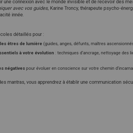
lir une connexion avec le monde invisible et de recevoir des m
iquer avec vos guides
, Karine Troncy, thérapeute psycho-éner
acité innée.
coles détaillés pour :
es êtres de lumière
(guides, anges, défunts, maîtres ascensionnés,
ssentiels à votre évolution
: techniques d'ancrage, nettoyage des li
es négatives
pour évoluer en conscience sur votre chemin d'incarna
des mantras, vous apprendrez à établir une communication sécur