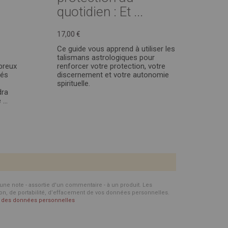
quotidien : Et ...
17,00 €
Ce guide vous apprend à utiliser les
talismans astrologiques pour
breux
renforcer votre protection, votre
ués
discernement et votre autonomie
spirituelle.
dra
...
d'une note - assortie d'un commentaire - à un produit. Les
ion, de portabilité, d’effacement de vos données personnelles.
on des données personnelles