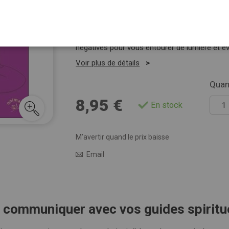
Apprendre à faire des demandes à l'Univers et
accompagnent. Recevoir et réaliser des soins 
liens toxiques, libération émotionnelle, évac
négatives pour vous entourer de lumière et é
Voir plus de détails
Quant
8,95 €
En stock
M’avertir quand le prix baisse
Email
r communiquer avec vos guides spiritu