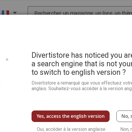
Chercher
X
HISTOIRE
SCIENCES
POP CULTURE ET BIEN-
 communiquer avec vos guides
Divertistore has noticed you a
a search engine that is not you
to switch to english version ?
Le channeling - Outils et
avec vos guides
Divertistore a remarqué que vous effectuez votr
anglais. Souhaitez-vous accéder à la version angl
Soyez le premier à commenter ce produit
Le channeling permet d'entrer en contact ave
des êtres de lumière. Nous avons tous en no
facultés et recevoir des guidances en toute 
Yes, access the english version
No, 
guide sur votre chemin d'éveil et vous aide 
êtres de lumière, qu'ils soient terrestres ou c
Oui, accéder à la version anglaise
Non, 
ascensionnés, animaux, esprits de la nature, ga