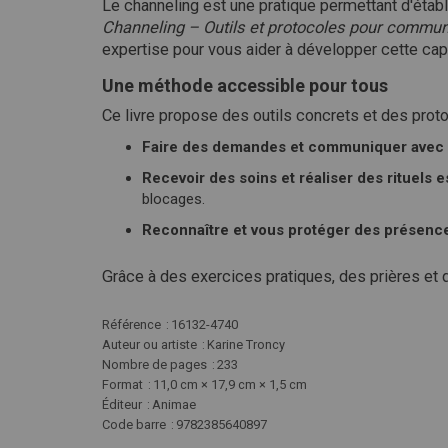
Le channeling est une pratique permettant d'étab
Channeling – Outils et protocoles pour commun
expertise pour vous aider à développer cette cap
Une méthode accessible pour tous
Ce livre propose des outils concrets et des proto
Faire des demandes et communiquer avec l
Recevoir des soins et réaliser des rituels e
blocages.
Reconnaître et vous protéger des présenc
Grâce à des exercices pratiques, des prières et 
Plus
Référence
16132-4740
d'infos
Auteur ou artiste
Karine Troncy
Nombre de pages
233
Format
11,0 cm × 17,9 cm × 1,5 cm
Éditeur
Animae
Code barre
9782385640897