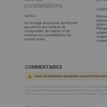
constellations
27,00 
24,95 €
Découv
puissa
Un ouvrage aussi beau qu'intructif
grâce 
qui permet aux enfants de
Plonge
comprendre, de repérer et de
unique
nommer les constellations du
magnif
monde entier.
conseil
COMMENTAIRES
Seuls les utilisateurs enregistrés peuvent écrire des 
Les données personnelles recueillies vous concernant font l’objet 
données sont conservées pendant toute la durée d'existence du p
Pour l’exercer, veuillez vous adresser à : Diverti Editions, 17, av