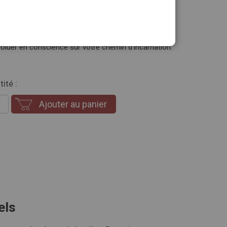
 découvrir les prières et mantras qui les
et rituels - techniques d'ancrage, nettoyage des
uation des blocages... Vous protéger des présences
voluer en conscience sur votre chemin d'incarnation.
ité :
Ajouter au panier
els