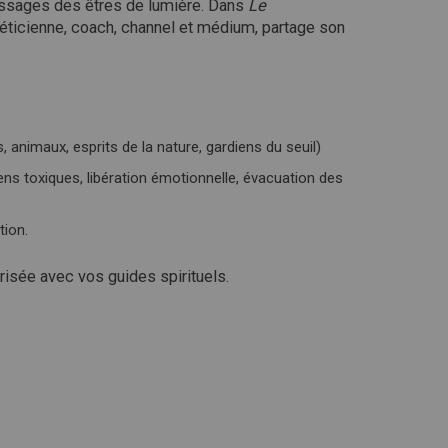
essages des êtres de lumière.
Dans
Le
géticienne, coach, channel et médium, partage son
 animaux, esprits de la nature, gardiens du seuil)
ens toxiques, libération émotionnelle, évacuation des
tion.
isée avec vos guides spirituels.