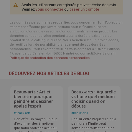
Seuls les utilisateurs enregistrés peuvent écrire des avis.
Veuillez
vous connecter
ou
créer un compte
Les données personnelles recueillies vous concernant font l’objet d’un
traitement effectué par Diverti Editions pour la finalité suivante :
attribution d'une note - assortie d'un commentaire - à un produit. Les
données sont conservées pendant toute la durée d'existence du
produit dans le catalogue du site. Vous bénéficiez d’un droit d’accès,
de rectification, de portabilité, d’effacement de vos données
personnelles. Pour l’exercer, veuillez vous adresser à : Diverti Editions,
17, avenue du Cerisier Noir, 86530 Naintré ou contact@divertistore.fr.
Politique de protection des données personnelles
DÉCOUVREZ NOS ARTICLES DE BLOG
Beaux-arts : Art et
Beaux-arts : Aquarelle
bien-être pourquoi
vs huile quel médium
peindre et dessiner
choisir quand on
apaise l'esprit
débute
#
Beaux-arts
#
Beaux-arts
L'art offre un moyen unique
Choisir entre l'aquarelle et la
d'exprimer des émotions
peinture à l'huile peut
que nous pouvons avoir du
sembler déroutant pour les