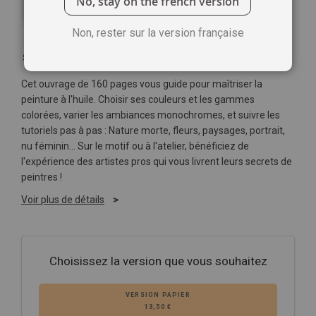
No, stay on the french version
Non, rester sur la version française
Soyez le premier à commenter ce produit
Cet ouvrage de 160 pages vous guide pour maîtriser la
peinture à l'huile. Choisir ses couleurs et les gammes
colorées, varier les ambiances monochromes, et suivre les
tutoriels pas à pas : Nature morte, fleurs, paysages, portrait,
nu féminin… Sur le motif ou à l'atelier, bénéficiez de
l'expérience des artistes pros qui vous livrent leurs secrets de
peintres !
Voir plus de détails
Choisissez la version que vous souhaitez
VERSION PAPIER
13,50 €