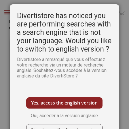
Aller
au
Chercher
Divertistore has noticed you
contenu
Le guide de la PEINTURE À L'HUILE - Secrets
are performing searches with
d'Atelier best of
a search engine that is not
Passer
Pass
your language. Would you like
à
au
to switch to english version ?
la
débu
fin
de
Divertistore a remarqué que vous effectuez
de
la
votre recherche via un moteur de recherche
la
Gale
anglais. Souhaitez-vous accéder à la version
galerie
d’im
anglaise du site DivertiStore ?
d’images
Yes, access the english version
Oui, accéder à la version anglaise