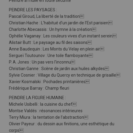
Peindre à l’huile en toute sécurité
PEINDRE LES PAYSAGES :
Pascal Giroud, La liberté de la tradition
Christian Hache : L’habitué d’un jardin de l’Est parisien
Charlotte Abecassis : Un hymne à la création
Ophélie Vaganay : Les couleurs vives d’un instant serein
Alistair Butt : Le paysage au fil des saisons
Anne Baudequin : Les Monts du Velay en plein air
Sergueï Toutounov : Une toile flamboyante
P. A. Jones : Un pas vers l’inconnu
Christian Ganne : Scène de jardin aux huiles alkydes
Sylvie Cosnier : Village du Quercy en technique de grisaille
Xavier Kosmalski : Pochades printanières
Frédérique Barray : Champ fleuri
PEINDRE LA FIGURE HUMAINE :
Michele Usibelli : la cuisine du chef
Montse Valdés : résonances intérieures
Terry Miura : la tentation de l’abstraction
Olivier Payeur : du dessin aux finitions, une esthétique du
corps