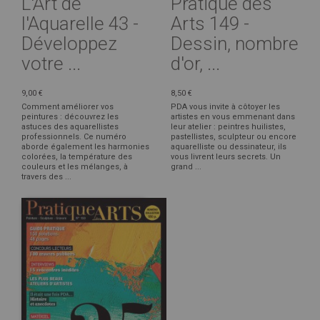
L'Art de
Pratique des
l'Aquarelle 43 -
Arts 149 -
Développez
Dessin, nombre
votre ...
d'or, ...
9,00 €
8,50 €
Comment améliorer vos
PDA vous invite à côtoyer les
peintures : découvrez les
artistes en vous emmenant dans
astuces des aquarellistes
leur atelier : peintres huilistes,
professionnels. Ce numéro
pastellistes, sculpteur ou encore
aborde également les harmonies
aquarelliste ou dessinateur, ils
colorées, la température des
vous livrent leurs secrets. Un
couleurs et les mélanges, à
grand ...
travers des ...