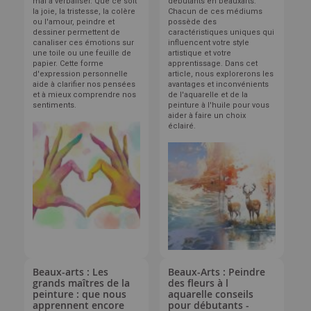
mal à verbaliser. Que ce soit
débutants en beauxarts.
la joie, la tristesse, la colère
Chacun de ces médiums
ou l'amour, peindre et
possède des
dessiner permettent de
caractéristiques uniques qui
canaliser ces émotions sur
influencent votre style
une toile ou une feuille de
artistique et votre
papier. Cette forme
apprentissage. Dans cet
d'expression personnelle
article, nous explorerons les
aide à clarifier nos pensées
avantages et inconvénients
et à mieux comprendre nos
de l'aquarelle et de la
sentiments.
peinture à l'huile pour vous
aider à faire un choix
éclairé.
Beaux-arts : Les
Beaux-Arts : Peindre
grands maîtres de la
des fleurs à l
peinture : que nous
aquarelle conseils
apprennent encore
pour débutants -