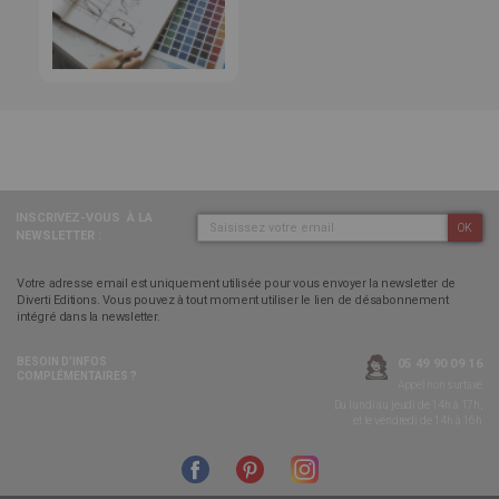
INSCRIVEZ-VOUS
À LA
OK
NEWSLETTER :
Votre adresse email est uniquement utilisée pour vous envoyer la newsletter de
Diverti Editions. Vous pouvez à tout moment utiliser le lien de désabonnement
intégré dans la newsletter.
BESOIN D’INFOS
05 49 90 09 16
COMPLÉMENTAIRES ?
Appel non surtaxé
Du lundi au jeudi de 14h à 17h,
et le vendredi de 14h à 16h