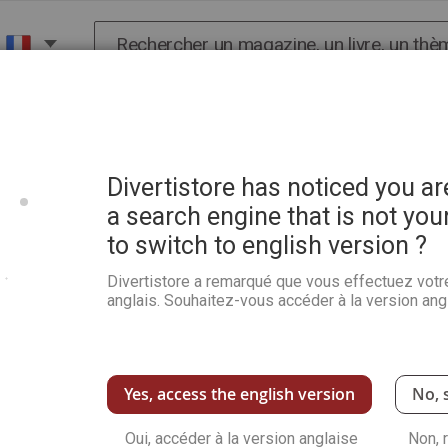
Chercher
X
HISTOIRE
SCIENCES
POP CULTURE ET BIEN-
Divertistore has noticed you a
a search engine that is not you
to switch to english version ?
Points à Relier Mystère 7 
Divertistore a remarqué que vous effectuez votr
Soyez le premier à commenter ce produit
anglais. Souhaitez-vous accéder à la version angl
Envie d'un passe-temps créatif ? Ce numéro
pages de dessins à relier : 53 dessins à réalis
découvrirez quel dessin se cache derrière le 
INCLUS : toutes les solutions !
Yes, access the english version
No, 
Voir plus de détails
Oui, accéder à la version anglaise
Non, 