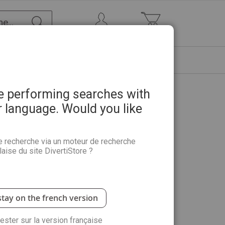
Chercher
Mon Compte
Mon panier
ETRE
PROMOTIONS
ABONNEMENTS
re performing searches with
r language. Would you like
- 38000 points
e recherche via un moteur de recherche
aise du site DivertiStore ?
 conçu et fabriqué EN FRANCE vous propose 68
er en reliant de 363 à 925 points ! Et vous
nuage de points.
stay on the french version
rester sur la version française