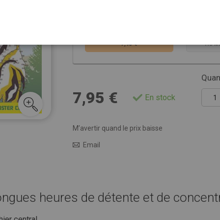
Choisissez la ver
VERSION PAPIER
AB
7,95 €
AU M
Quant
7,95 €
En stock
M’avertir quand le prix baisse
Email
longues heures de détente et de concent
hier central