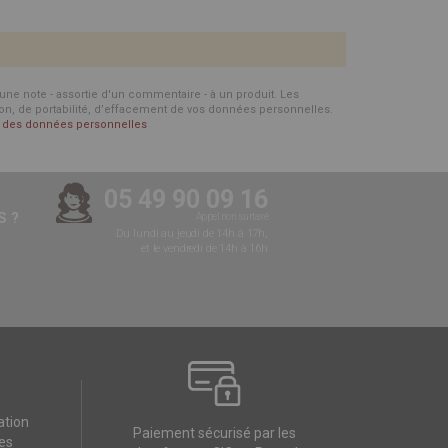
d'une note - assortie d'un commentaire - à un produit. Les
ion, de portabilité, d’effacement de vos données personnelles.
on des données personnelles
05 49 90 09 16
 ?
Appel non surtaxé
Du lundi au jeudi de 14h à 17h,
et le vendredi de 14h à 16h
ation
Paiement sécurisé par les
es