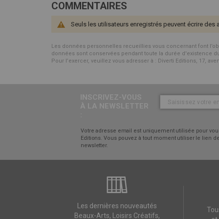
COMMENTAIRES
Seuls les utilisateurs enregistrés peuvent écrire des 
Les données personnelles recueillies vous concernant font l’objet 
données sont conservées pendant toute la durée d'existence du p
Pour l’exercer, veuillez vous adresser à : Diverti Editions, 17, av
INSCRIVEZ-VOUS
À LA NEWSLETTER
:
Votre adresse email est uniquement utilisée pour vous
Editions. Vous pouvez à tout moment utiliser le lien
newsletter.
Les dernières nouveautés
Tou
Beaux-Arts, Loisirs Créatifs,