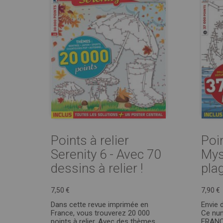
Points à relier
Poin
Serenity 6 - Avec 70
Mys
dessins à relier !
plag
7,50 €
7,90 €
Dans cette revue imprimée en
Envie 
France, vous trouverez 20 000
Ce num
points à relier. Avec des thèmes
FRANC