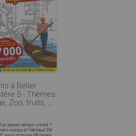
ts à Relier
tère 5 - Thèmes
e, Zoo, fruits, ...
d'un passe-temps créatif ?
éro conçu et fabriqué EN
E vous propose 68 pages