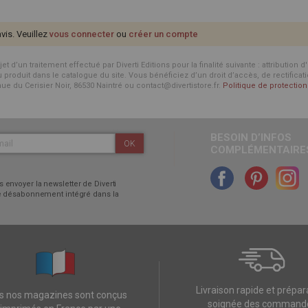
avis. Veuillez
vous connecter
ou
créer un compte
d’un traitement effectué par Diverti Editions pour la finalité suivante : attribution 
roduit dans le catalogue du site. Vous bénéficiez d’un droit d’accès, de rectificat
enue du Cerisier Noir, 86530 Naintré ou contact@divertistore.fr.
Politique de protecti
BESOIN D’INFOS
OK
COMPLÉMENTAIRES
 envoyer la newsletter de Diverti
 de désabonnement intégré dans la
Livraison rapide et prépar
s nos magazines sont conçus
soignée des command