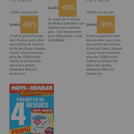
-53%
21,40 €
12,00 €
au lieu de
12,00 €
au lieu de
Ce pack de 4 revues
-50%
-50%
de Mots à Démêler est
23,80 €
23,80 €
vraiment au meilleur
prix : 10 € seulement
C'est le grand format
pour 640 grilles, c'est
C'est le grand format
des revues, pour plus
imbattable !
des revues, pour plus
de confort de lecture
de confort de lecture
et de jeu.Dans chaque
et de jeu.Dans chaque
revue, vous trouverez
revue, vous trouverez
plus de 10300 mots
plus de 10300 mots
mêlés à rechercher
mêlés à rechercher
dans des grilles
dans des grilles
illustrées.INCLUS :
illustrées.INCLUS :
toutes les ...
toutes les ...