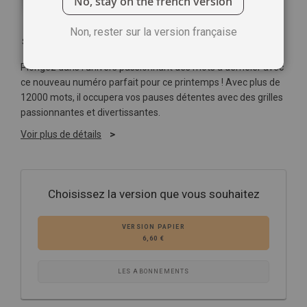
No, stay on the french version
Non, rester sur la version française
Soyez le premier à commenter ce produit
Plongez dans l'univers passionnant des mots à démêler avec
ce nouveau numéro parfait pour ce printemps ! Avec plus de
12000 mots, il occupera vos pauses détentes avec des grilles
passionnantes et divertissantes.
Voir plus de détails
Choisissez la version que vous souhaitez
VERSION PAPIER
6,60 €
LES ABONNEMENTS