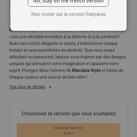
No, stay on the french version
Non, rester sur la version française
Soyez le premier à commenter ce produit
Mandala Style
est bien plus qu’un simple cahier de coloriage :
c’est une véritable invitation à la détente et à la créativité !
Avec ses motifs élégants et variés, il transforme chaque
instant en une parenthèse de sérénité. Que vous soyez
débutant ou passionné, laissez-vous inspirer par des designs
uniques qui stimulent votre imagination et apaisent votre
esprit. Plongez dans l’univers de
Mandala Style
et faites de
chaque couleur une source de bien-être !
Voir plus de détails
Choisissez la version que vous souhaitez
VERSION PAPIER
6,20 €