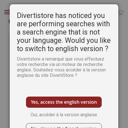
Aller
au
Chercher
Divertistore has noticed you
contenu
Mandalas Style n°14 - 100 motifs à colorier
are performing searches with
a search engine that is not
Passer
Pass
à
au
your language. Would you like
la
débu
to switch to english version ?
fin
de
de
la
Divertistore a remarqué que vous effectuez
la
Gale
votre recherche via un moteur de recherche
galerie
d’im
anglais. Souhaitez-vous accéder à la version
d’images
anglaise du site DivertiStore ?
Yes, access the english version
Oui, accéder à la version anglaise