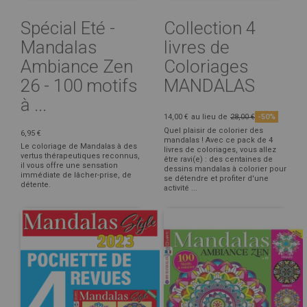
Spécial Eté -
Collection 4
Mandalas
livres de
Ambiance Zen
Coloriages
26 - 100 motifs
MANDALAS
à ...
14,00 €
au lieu de
28,00 €
-50%
Quel plaisir de colorier des
6,95 €
mandalas ! Avec ce pack de 4
Le coloriage de Mandalas à des
livres de coloriages, vous allez
vertus thérapeutiques reconnus,
être ravi(e) : des centaines de
il vous offre une sensation
dessins mandalas à colorier pour
immédiate de lâcher-prise, de
se détendre et profiter d'une
détente.
activité ...