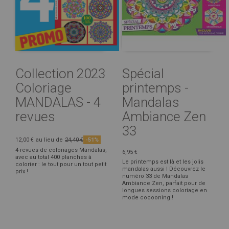
Collection 2023
Spécial
Coloriage
printemps -
MANDALAS - 4
Mandalas
revues
Ambiance Zen
33
12,00 €
au lieu de
24,40 €
-51%
4 revues de coloriages Mandalas,
6,95 €
avec au total 400 planches à
Le printemps est là et les jolis
colorier : le tout pour un tout petit
mandalas aussi ! Découvrez le
prix !
numéro 33 de Mandalas
Ambiance Zen, parfait pour de
longues sessions coloriage en
mode cocooning !