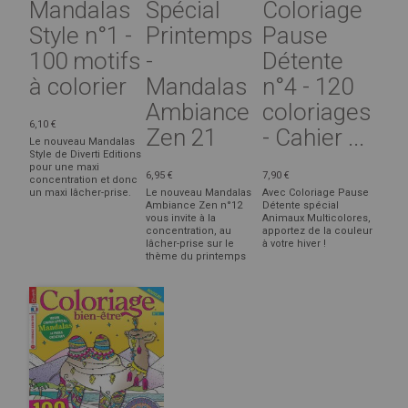
Mandalas
Spécial
Coloriage
Style n°1 -
Printemps
Pause
100 motifs
-
Détente
à colorier
Mandalas
n°4 - 120
Ambiance
coloriages
6,10 €
Zen 21
- Cahier ...
Le nouveau Mandalas
Style de Diverti Editions
pour une maxi
6,95 €
7,90 €
concentration et donc
un maxi lâcher-prise.
Le nouveau Mandalas
Avec Coloriage Pause
Ambiance Zen n°12
Détente spécial
vous invite à la
Animaux Multicolores,
concentration, au
apportez de la couleur
lâcher-prise sur le
à votre hiver !
thème du printemps