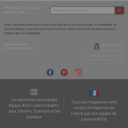
INSCRIVEZ-VOUS
À LA
OK
NEWSLETTER :
Votre adresse email est uniquement utilisée pour vous envoyer la newsletter de
Diverti Editions. Vous pouvez à tout moment utiliser le lien de désabonnement
intégré dans la newsletter.
BESOIN D’INFOS
05 49 90 09 16
COMPLÉMENTAIRES ?
Appel non surtaxé
Du lundi au jeudi de 14h à 17h,
et le vendredi de 14h à 16h
Les dernières nouveautés
Tous nos magazines sont
Beaux-Arts, Loisirs Créatifs,
conçus et imprimés en
Jeux, Histoire, Sciences et Vie
France par une équipe de
pratique
passionné(e)s