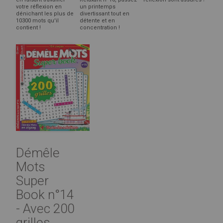
votre réflexion en
un printemps
dénichant les plus de
divertissant tout en
10300 mots qu'il
détente et en
contient !
concentration !
Démêle
Mots
Super
Book n°14
- Avec 200
grilles