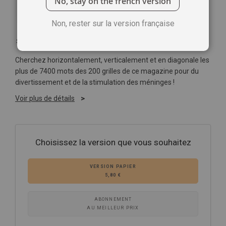
No, stay on the french version
Non, rester sur la version française
Soyez le premier à commenter ce produit
Cherchez horizontalement, verticalement et en diagonale les
plus de 7400 mots des 200 grilles de ce magazine pour du
divertissement et de la stimulation des méninges !
Voir plus de détails
Choisissez la version que vous souhaitez
VERSION PAPIER
5,80 €
ABONNEMENT
AU MEILLEUR PRIX