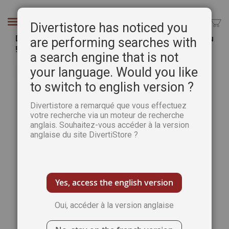
Aller
au
Chercher
Divertistore has noticed you
contenu
Démêle Mots Super Book n°17 - 200 grilles de jeu
are performing searches with
!
a search engine that is not
Passer
Pass
your language. Would you like
à
au
to switch to english version ?
la
débu
fin
de
Divertistore a remarqué que vous effectuez
de
la
votre recherche via un moteur de recherche
la
Gale
anglais. Souhaitez-vous accéder à la version
galerie
d’im
anglaise du site DivertiStore ?
d’images
Yes, access the english version
Oui, accéder à la version anglaise