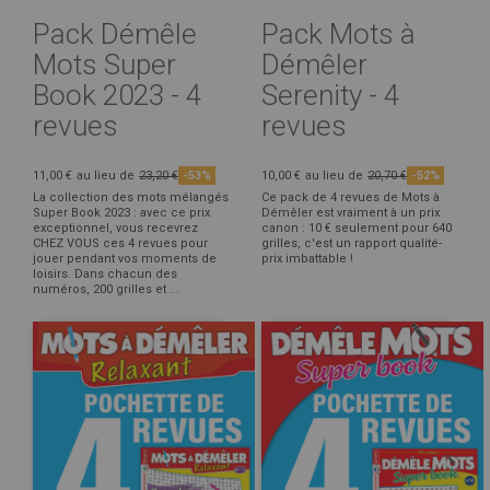
Pack Démêle
Pack Mots à
Mots Super
Démêler
Book 2023 - 4
Serenity - 4
revues
revues
11,00 €
au lieu de
23,20 €
-53%
10,00 €
au lieu de
20,70 €
-52%
La collection des mots mélangés
Ce pack de 4 revues de Mots à
Super Book 2023 : avec ce prix
Démêler est vraiment à un prix
exceptionnel, vous recevrez
canon : 10 € seulement pour 640
CHEZ VOUS ces 4 revues pour
grilles, c'est un rapport qualité-
jouer pendant vos moments de
prix imbattable !
loisirs. Dans chacun des
numéros, 200 grilles et ...