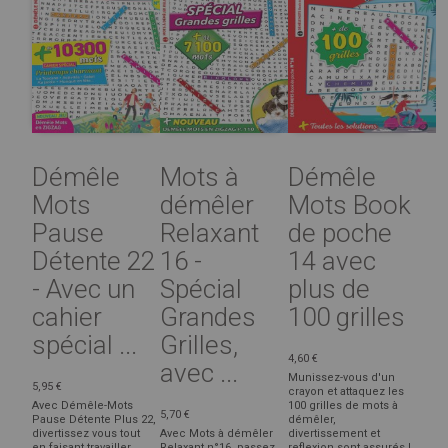
Démêle
Mots à
Démêle
Mots
démêler
Mots Book
Pause
Relaxant
de poche
Détente 22
16 -
14 avec
- Avec un
Spécial
plus de
cahier
Grandes
100 grilles
spécial ...
Grilles,
4,60 €
avec ...
Munissez-vous d'un
5,95 €
crayon et attaquez les
Avec Démêle-Mots
100 grilles de mots à
5,70 €
Pause Détente Plus 22,
démêler,
divertissez vous tout
Avec Mots à démêler
divertissement et
en faisant travailler
Relaxant n°16, passez
reflexion sont assurés !