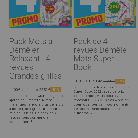
Pack Mots à
Pack de 4
Démêler
revues Démêle
Relaxant - 4
Mots Super
revues
Book
Grandes grilles
11,00 €
au lieu de
22,50 €
-51%
La collection des mots mélangés
11,00 €
au lieu de
22,50 €
-51%
Super Book 2022 : avec ce prix
Ce pack spécial "Grandes grilles"
exceptionnel, vous pourrez
ajoute de l'intérêt aux mot
recevoir CHEZ VOUS ces 4 revues
mélangés : encore plus de mots
pour jouer pendant vos moments
à trouver, des grilles très claires
de loisirs. Dans chacun des
et bien lisibles. Ce pack de 4
numéros, 200 ...
revues vous conviendra
parfaitement !