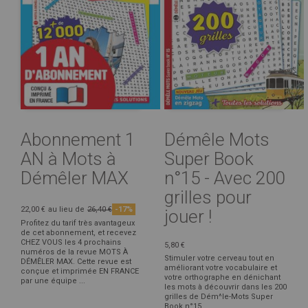
Abonnement 1
Démêle Mots
AN à Mots à
Super Book
Démêler MAX
n°15 - Avec 200
grilles pour
22,00 €
au lieu de
26,40 €
-17%
jouer !
Profitez du tarif très avantageux
de cet abonnement, et recevez
CHEZ VOUS les 4 prochains
5,80 €
numéros de la revue MOTS À
Stimuler votre cerveau tout en
DÉMÊLER MAX. Cette revue est
améliorant votre vocabulaire et
conçue et imprimée EN FRANCE
votre orthographe en dénichant
par une équipe ...
les mots à découvrir dans les 200
grilles de Dém^le-Mots Super
Book n°15