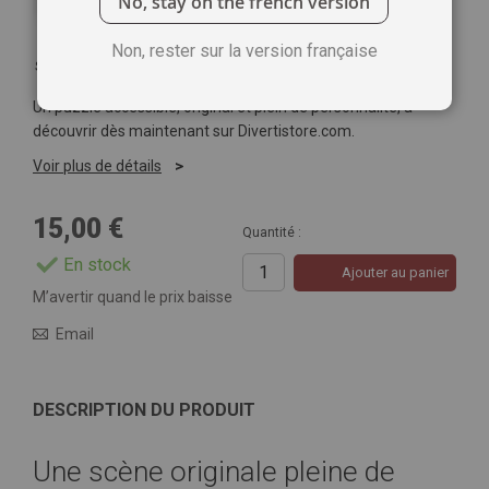
No, stay on the french version
Non, rester sur la version française
Soyez le premier à commenter ce produit
Un puzzle accessible, original et plein de personnalité, à
découvrir dès maintenant sur Divertistore.com.
Voir plus de détails
15,00 €
Quantité :
En stock
Ajouter au panier
M’avertir quand le prix baisse
Email
DESCRIPTION DU PRODUIT
Une scène originale pleine de