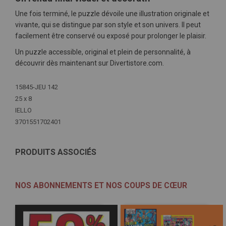
Une fois terminé, le puzzle dévoile une illustration originale et
vivante, qui se distingue par son style et son univers. Il peut
facilement être conservé ou exposé pour prolonger le plaisir.
Un puzzle accessible, original et plein de personnalité, à
découvrir dès maintenant sur Divertistore.com.
Plus
15845-JEU 142
d'infos
25 x 8
IELLO
3701551702401
PRODUITS ASSOCIÉS
NOS ABONNEMENTS ET NOS COUPS DE CŒUR