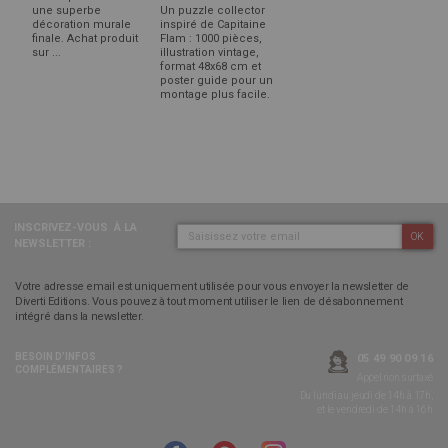
une superbe
Un puzzle collector
décoration murale
inspiré de Capitaine
finale. Achat produit
Flam : 1000 pièces,
sur ...
illustration vintage,
format 48x68 cm et
poster guide pour un
montage plus facile.
INSCRIVEZ-VOUS
À LA
OK
NEWSLETTER :
Votre adresse email est uniquement utilisée pour vous envoyer la newsletter de
Diverti Editions. Vous pouvez à tout moment utiliser le lien de désabonnement
intégré dans la newsletter.
BESOIN D’INFOS
05 49 90 09 16
COMPLÉMENTAIRES ?
Appel non surtaxé
Du lundi au jeudi de 14h à 17h,
et le vendredi de 14h à 16h