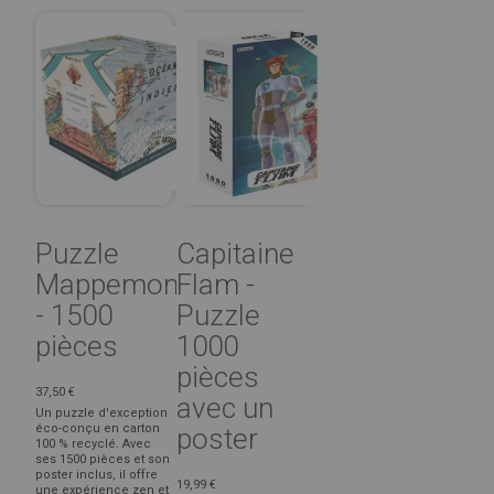
Puzzle
Capitaine
Mappemonde
Flam -
- 1500
Puzzle
pièces
1000
pièces
37,50 €
avec un
Un puzzle d'exception
éco-conçu en carton
poster
100 % recyclé. Avec
ses 1500 pièces et son
poster inclus, il offre
19,99 €
une expérience zen et