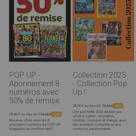
POP UP -
Collection 2025
Abonnement 8
- Collection Pop
numéros avec
Up !
50% de remise
28,00 €
au lieu de
79,10 €
-65%
Une pochette 2025 dédiée aux
59,60 €
au lieu de
119,20 €
-50%
univers cultes : animation,
Recevez chez vous les 8
cinéma, musique et manga, avec
prochains numéros de POP UP
des dossiers complets et des
magazine au meilleur tarif !
contenus passionnants.