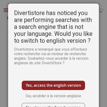
Aller
au
Chercher
Divertistore has noticed you
contenu
Puzzle Twist - Visite Royale - 500 Pièces
are performing searches with
a search engine that is not
Passer
Pass
à
au
your language. Would you like
la
débu
to switch to english version ?
fin
de
de
la
Divertistore a remarqué que vous effectuez
la
Gale
votre recherche via un moteur de recherche
galerie
d’im
anglais. Souhaitez-vous accéder à la version
d’images
anglaise du site DivertiStore ?
Yes, access the english version
Oui, accéder à la version anglaise