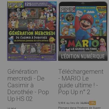
Génération
Téléchargement
mercredi - De
- MARIO Le
Casimir à
guide ultime ! -
Dorothée - Pop
Pop Up n° 2
Up HS 02
9,90 €
au lieu de
10,90 €
-9%
Plongez dans l'histoire de Super
15,90 €