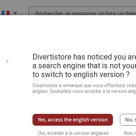
Chercher
X
HISTOIRE
SCIENCES
POP CULTURE ET BIEN-
Divertistore has noticed you a
a search engine that is not you
to switch to english version ?
Fort Boyard - Escape box 
Divertistore a remarqué que vous effectuez votr
Soyez le premier à commenter ce produit
anglais. Souhaitez-vous accéder à la version angl
Plongez dans Fort Boyard avec cet escape ga
équipe. Disponible sur Divertistore.com
Voir plus de détails
Yes, access the english version
No, 
Qu
Oui, accéder à la version anglaise
Non, 