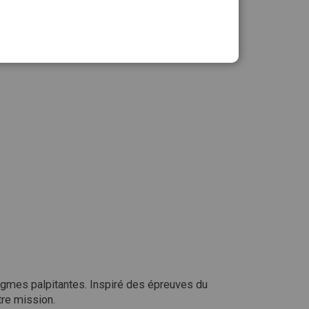
Ajouter au panier
nigmes palpitantes. Inspiré des épreuves du
tre mission.