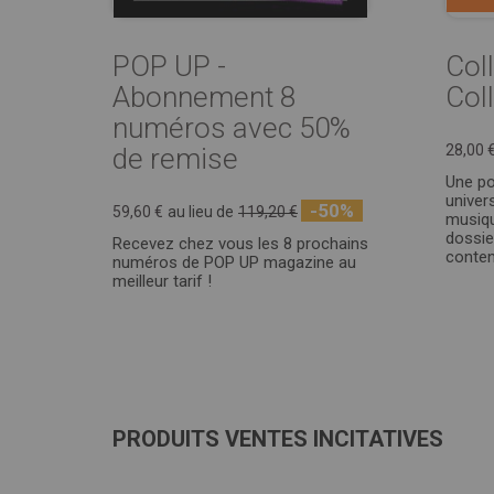
POP UP -
Col
Abonnement 8
Col
numéros avec 50%
28,00 
de remise
Une po
univer
-50%
59,60 €
au lieu de
119,20 €
musiqu
dossie
Recevez chez vous les 8 prochains
conten
numéros de POP UP magazine au
meilleur tarif !
PRODUITS VENTES INCITATIVES