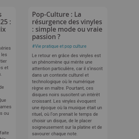
s
Pop-Culture : La
25 :
résurgence des vinyles
ix
: simple mode ou vraie
passion ?
#
Vie pratique et pop culture
séries
 les
Le retour en grâce des vinyles est
tier
un phénomène qui mérite une
es et
attention particulière, car il s'inscrit
.
dans un contexte culturel et
technologique où le numérique
de
règne en maître. Pourtant, ces
disques noirs suscitent un intérêt
Que
croissant.
Les vinyles évoquent
drames
une époque où la musique était un
es ou
rituel, où l'on prenait le temps de
choisir un disque, de le placer
soigneusement sur la platine et de
faite
savourer chaque note.