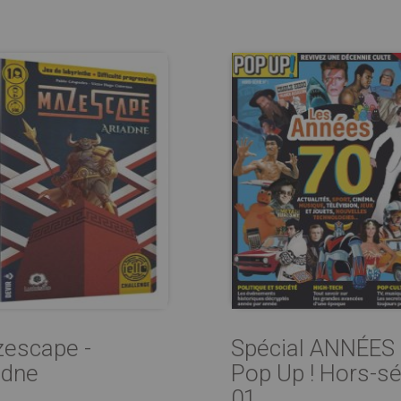
escape -
Spécial ANNÉES 
adne
Pop Up ! Hors-sé
01