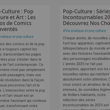
-Culture : Pop
Pop-Culture : Série
ure et Art : Les
Incontournables 20
os de Comics
Découvrez Nos Cho
nventés
#
Vie pratique et pop culture
pratique et pop culture
Chaque année, de nouvelles 
font leur apparition, captivant
vers des comics et de la pop
téléspectateurs du monde en
e a toujours captivé les
avec des histoires fascinant
ts, transcendant les pages
des personnages inoubliables
ées pour s'inviter dans le
L'année 2025 ne fait pas
 de l'art contemporain. Ce
exception, apportant son lot 
mène n'est pas simplement
nouvelles séries qui méritent
ode passagère, mais une
absolument votre attention. 
ble révolution dans la façon
vous soyez un amateur de 
ous percevons l'art et la
intenses, de comédies légèr
e. L'intersection entre la pop
de thrillers haletants, notre
e et l'art visuel est un
sélection des séries
mène fascinant qui continue
incontournables de 2025 est 
luer, transformant notre