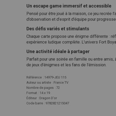
Un escape game immersif et accessible
Pensé pour être joué à la maison, ce jeu recrée 
d’observation et d’esprit d’équipe pour progress
Des défis variés et stimulants
Chaque carte propose une énigme différente : réfl
expérience ludique complète. L’univers Fort Boya
Une activité idéale à partager
Parfait pour une soirée en famille ou entre amis,
de jeux d’énigmes et les fans de l’émission.
Plus
Référence
14979-JEU 115
d'infos
Auteur ou artiste
France TV
Nombre de pages
72
Format
14 x 19
Éditeur
Dragon D'or
Code barre
9782821215047