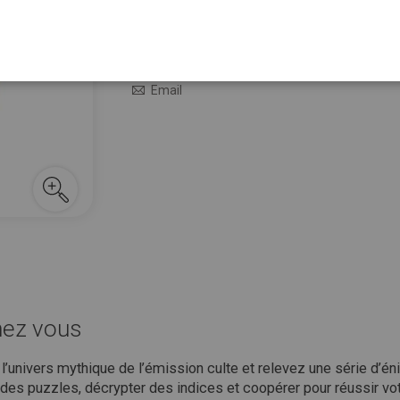
11,00 €
En stock
M’avertir quand le prix baisse
Email
hez vous
 l’univers mythique de l’émission culte et relevez une série d’é
 des puzzles, décrypter des indices et coopérer pour réussir vo