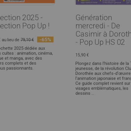
lection 2025 -
Génération
lection Pop Up !
mercredi - De
Casimir à Dorot
-65%
€
au lieu de
79,10 €
- Pop Up HS 02
chette 2025 dédiée aux
s cultes : animation, cinéma,
15,90 €
e et manga, avec des
rs complets et des
Plongez dans l'histoire de la
us passionnants.
jeunesse, de la révolution Cl
Dorothée aux chefs-d'œuvre
l'animation japonaise et fran
Ce guide complet revient sur
visages emblématiques, les
dessins ...