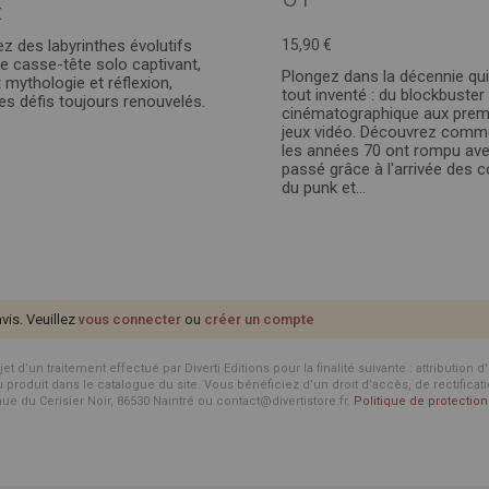
€
ez des labyrinthes évolutifs
15,90 €
e casse-tête solo captivant,
Plongez dans la décennie qui
 mythologie et réflexion,
tout inventé : du blockbuster
es défis toujours renouvelés.
cinématographique aux prem
jeux vidéo. Découvrez comm
les années 70 ont rompu ave
passé grâce à l'arrivée des 
du punk et...
avis. Veuillez
vous connecter
ou
créer un compte
d’un traitement effectué par Diverti Editions pour la finalité suivante : attribution 
roduit dans le catalogue du site. Vous bénéficiez d’un droit d’accès, de rectificat
enue du Cerisier Noir, 86530 Naintré ou contact@divertistore.fr.
Politique de protecti