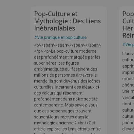
Pop-Culture et
Pop
Mythologie : Des Liens
Cult
Inébranlables
Hér
Réi
#
Vie pratique et pop culture
#
Vie 
<p><span><span></span></span>
</p> <p>La pop-culture moderne
L'uni
est profondément marquée par les
cultur
super héros, ces figures
espri
emblématiques qui fascinent des
imprim
millions de personnes à travers le
monde
monde. Ils sont devenus des icônes
phéno
culturelles, incarnant des idéaux et
une m
des valeurs qui résonnent
vérita
profondément dans notre société
dont n
contemporaine. Mais saviez-vous
cultur
que ces personnages trouvent
cultur
souvent leurs racines dans la
phéno
mythologie ancienne ? <br />Cet
d'évo
article explore les liens étroits entre