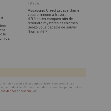
19,95 €
Assassin's Creed Escape Game
vous emmène à travers
 a
différentes époques afin de
résoudre mystères et énigmes.
iers
Serez-vous capable de sauver
ent
l'humanité ?
c le
comics,
d'une note - assortie d'un commentaire - à un produit. Les
ion, de portabilité, d’effacement de vos données personnelles.
on des données personnelles