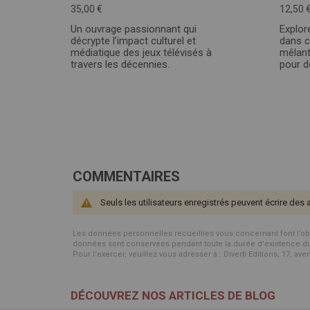
35,00 €
12,50 
Un ouvrage passionnant qui
Explor
décrypte l’impact culturel et
dans c
médiatique des jeux télévisés à
mêlant
travers les décennies.
pour d
COMMENTAIRES
Seuls les utilisateurs enregistrés peuvent écrire des 
Les données personnelles recueillies vous concernant font l’objet 
données sont conservées pendant toute la durée d'existence du p
Pour l’exercer, veuillez vous adresser à : Diverti Editions, 17, av
DÉCOUVREZ NOS ARTICLES DE BLOG