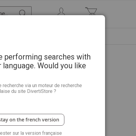
Chercher
Mon Compte
Mon panier
ETRE
PROMOTIONS
ABONNEMENTS
re performing searches with
r language. Would you like
4
e recherche via un moteur de recherche
aise du site DivertiStore ?
me immersif et relevez des défis captivants en
stay on the french version
antité :
rester sur la version française