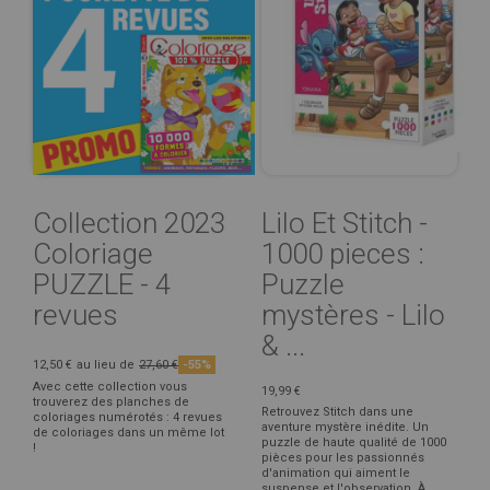
Collection 2023
Lilo Et Stitch -
Coloriage
1000 pieces :
PUZZLE - 4
Puzzle
revues
mystères - Lilo
& ...
12,50 €
au lieu de
27,60 €
-55%
Avec cette collection vous
19,99 €
trouverez des planches de
Retrouvez Stitch dans une
coloriages numérotés : 4 revues
aventure mystère inédite. Un
de coloriages dans un même lot
puzzle de haute qualité de 1000
!
pièces pour les passionnés
d'animation qui aiment le
suspense et l'observation. À