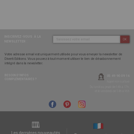
INSCRIVEZ-VOUS
À LA
OK
NEWSLETTER :
Votre adresse email est uniquement utilisée pour vous envoyer la newsletter de
Diverti Editions. Vous pouvez à tout moment utiliser le lien de désabonnement
intégré dans la newsletter.
BESOIN D’INFOS
05 49 90 09 16
COMPLÉMENTAIRES ?
Appel non surtaxé
Du lundi au jeudi de 14h à 17h,
et le vendredi de 14h à 16h
Les dernières nouveautés