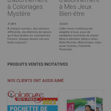
à Coloriages
à Mes Jeux
Mystère
Bien-être
31,80 €
23,60 €
À chaque numéro, des dessins
Cette revue multi-jeux est
différents, des thèmes de saison
adaptée à tous, pour de
qu'il faut révéler en coloriant les
véritables moments de plaisir :
formes. Chaque dessin est une
Mots à démêler, Mots à relier,
belle surprise !
Mots fléchés, Mots brisés, mais
aussi Sudoku, Futoshiki,
Pyramide…
PRODUITS VENTES INCITATIVES
NOS CLIENTS ONT AUSSI AIMÉ