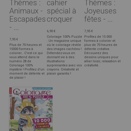
Thèmes :
cahier
Thèmes :
Animaux -
spécial à
Joyeuses
Escapades
croquer
fêtes - ...
- ...
6,90 €
7,95 €
Coloriage 100% Puzzle
Profitez de 15 000
7,95 €
: Un magazine unique
formes à colorier et
Plus de 70 heures et
où le coloriage révèle
plus de 70 heures de
15000 formes à
des images cachées !
détente créative.
colorier… C'est ce qui
Détendez-vous en
Découvrez des
vous attend dans le
donnant vie à des
dessins uniques pour
numéro 28 de
illustrations
allier loisir, relaxation et
Coloriage 100%
surprenantes avec vos
créativité.
mystère ! Profitez d'un
crayons. Créativité et
moment de détente et
plaisir garantis !
de plaisir !