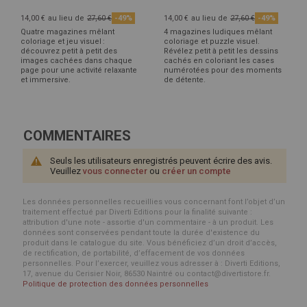
14,00 €
au lieu de
27,60 €
-49%
14,00 €
au lieu de
27,60 €
-49%
Quatre magazines mêlant
4 magazines ludiques mêlant
coloriage et jeu visuel :
coloriage et puzzle visuel.
découvrez petit à petit des
Révélez petit à petit les dessins
images cachées dans chaque
cachés en coloriant les cases
page pour une activité relaxante
numérotées pour des moments
et immersive.
de détente.
COMMENTAIRES
Seuls les utilisateurs enregistrés peuvent écrire des avis.
Veuillez
vous connecter
ou
créer un compte
Les données personnelles recueillies vous concernant font l’objet d’un
traitement effectué par Diverti Editions pour la finalité suivante :
attribution d'une note - assortie d'un commentaire - à un produit. Les
données sont conservées pendant toute la durée d'existence du
produit dans le catalogue du site. Vous bénéficiez d’un droit d’accès,
de rectification, de portabilité, d’effacement de vos données
personnelles. Pour l’exercer, veuillez vous adresser à : Diverti Editions,
17, avenue du Cerisier Noir, 86530 Naintré ou contact@divertistore.fr.
Politique de protection des données personnelles