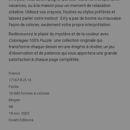
vacances, ou à la maison pour un moment de relaxation
créative. Utilisez vos crayons, feutres ou stylos préférés et
laissez parler votre instinct : il n’y a pas de bonne ou mauvaise
façon de colorier, seulement votre propre interprétation.
Redécouvrez le plaisir du mystère et de la couleur avec
Coloriages 100% Puzzle
: une collection originale qui
transforme chaque dessin en une énigme à révéler, un jeu
d’observation et de patience qui vous apportera une grande
satisfaction à chaque page complétée.
Plus
France
d'infos
17167-RJ5 13
Facile
10 000 formes à colorier
Moyen
68
19 nov. 2025
Diverti Editions