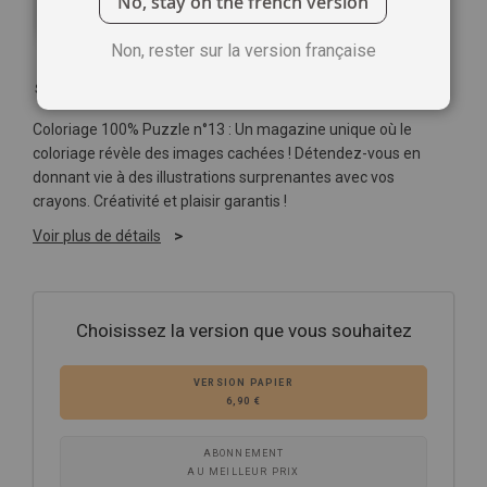
No, stay on the french version
Non, rester sur la version française
Soyez le premier à commenter ce produit
Coloriage 100% Puzzle n°13 : Un magazine unique où le
coloriage révèle des images cachées ! Détendez-vous en
donnant vie à des illustrations surprenantes avec vos
crayons. Créativité et plaisir garantis !
Voir plus de détails
Choisissez la version que vous souhaitez
VERSION PAPIER
6,90 €
ABONNEMENT
AU MEILLEUR PRIX