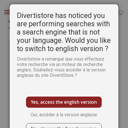
Aller
au
Chercher
Divertistore has noticed you
contenu
Coloriage 100% Puzzle 13 - Avec un cahier
are performing searches with
spécial Venise
a search engine that is not
Passer
Pass
your language. Would you like
à
au
to switch to english version ?
la
débu
fin
de
Divertistore a remarqué que vous effectuez
de
la
votre recherche via un moteur de recherche
la
Gale
anglais. Souhaitez-vous accéder à la version
galerie
d’im
anglaise du site DivertiStore ?
d’images
Yes, access the english version
Oui, accéder à la version anglaise