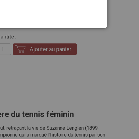
transforme en un sport majeur aux ressorts
 qui passe par son extraordinaire détermination et
nt de championnes après elles.
antité :
Ajouter au panier
ère du tennis féminin
ut, retraçant la vie de Suzanne Lenglen (1899-
pionne qui a marqué l'histoire du tennis par son