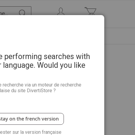
Chercher
Mon Compte
Mon panier
ETRE
PROMOTIONS
ABONNEMENTS
re performing searches with
r language. Would you like
emme créa le tennis moderne
e recherche via un moteur de recherche
aise du site DivertiStore ?
en est principalement connu du grand-public pour
il évoque, pour les passionnés de tennis, la plus
 1899, sa vie se confond avec la naissance du
âge de 10 ans à celui de 39 - elle meurt
stay on the french version
ce jeu de balles qui fut d'abord courtois, bourgeois
rester sur la version française