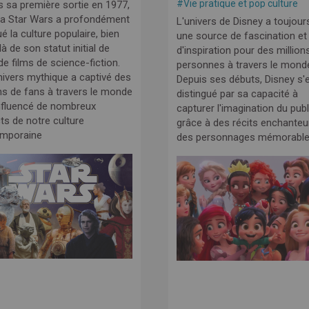
#
Vie pratique et pop culture
s sa première sortie en 1977,
ga Star Wars a profondément
L'univers de Disney a toujour
 la culture populaire, bien
une source de fascination et
à de son statut initial de
d'inspiration pour des million
de films de science-fiction.
personnes à travers le mond
nivers mythique a captivé des
Depuis ses débuts, Disney s'
ons de fans à travers le monde
distingué par sa capacité à
influencé de nombreux
capturer l'imagination du publ
ts de notre culture
grâce à des récits enchanteu
mporaine
des personnages mémorable