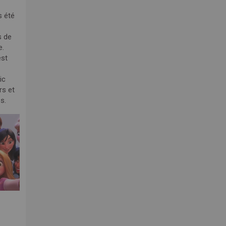
s été
s de
e.
est
ic
rs et
s.