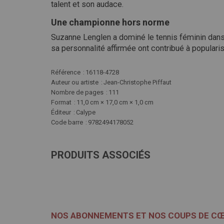
talent et son audace.
Une championne hors norme
Suzanne Lenglen a dominé le tennis féminin dans 
sa personnalité affirmée ont contribué à popularis
Plus
Référence
16118-4728
d'infos
Auteur ou artiste
Jean-Christophe Piffaut
Nombre de pages
111
Format
11,0 cm × 17,0 cm × 1,0 cm
Éditeur
Calype
Code barre
9782494178052
PRODUITS ASSOCIÉS
NOS ABONNEMENTS ET NOS COUPS DE C