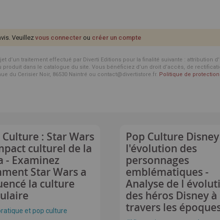
avis. Veuillez
vous connecter
ou
créer un compte
d’un traitement effectué par Diverti Editions pour la finalité suivante : attribution 
roduit dans le catalogue du site. Vous bénéficiez d’un droit d’accès, de rectificat
enue du Cerisier Noir, 86530 Naintré ou contact@divertistore.fr.
Politique de protecti
 Culture : Star Wars
Pop Culture Disney
impact culturel de la
l'évolution des
a - Examinez
personnages
ment Star Wars a
emblématiques -
uencé la culture
Analyse de l évolut
ulaire
des héros Disney à
travers les époque
pratique et pop culture