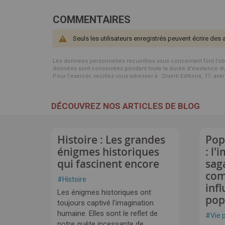
COMMENTAIRES
Seuls les utilisateurs enregistrés peuvent écrire des 
Les données personnelles recueillies vous concernant font l’objet 
données sont conservées pendant toute la durée d'existence du p
Pour l’exercer, veuillez vous adresser à : Diverti Editions, 17, av
DÉCOUVREZ NOS ARTICLES DE BLOG
Histoire : Les grandes
Pop
énigmes historiques
: l'
qui fascinent encore
sag
com
#
Histoire
infl
Les énigmes historiques ont
pop
toujours captivé l'imagination
humaine. Elles sont le reflet de
#
Vie 
notre quête incessante de