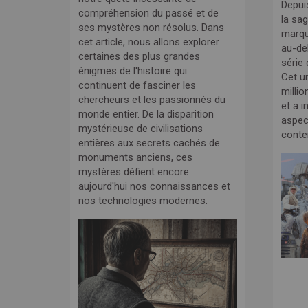
Depui
compréhension du passé et de
la sa
ses mystères non résolus. Dans
marqué
cet article, nous allons explorer
au-del
certaines des plus grandes
série 
énigmes de l'histoire qui
Cet u
continuent de fasciner les
milli
chercheurs et les passionnés du
et a 
monde entier. De la disparition
aspec
mystérieuse de civilisations
conte
entières aux secrets cachés de
monuments anciens, ces
mystères défient encore
aujourd'hui nos connaissances et
nos technologies modernes.