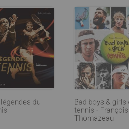
 légendes du
Bad boys & girls
nis
tennis - François
Thomazeau
€