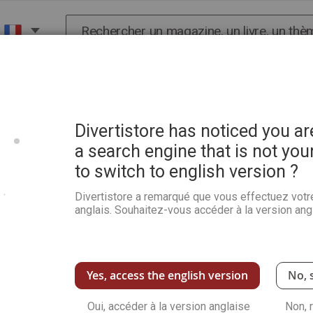
Chercher
X
HISTOIRE
SCIENCES
POP CULTURE ET BIEN-
nis moderne
Divertistore has noticed you a
a search engine that is not you
to switch to english version ?
Suzanne Lenglen - Et la f
Divertistore a remarqué que vous effectuez votr
Soyez le premier à commenter ce produit
anglais. Souhaitez-vous accéder à la version angl
Alors qu'aujourd'hui le nom de Suzanne Lengl
être celui d'un court du stade Roland-Garros, 
grande championne de tous les temps. Née en
tennis moderne qui lui doit presque tout. De l'
Yes, access the english version
No, 
précocement en 1938 - elle consacre sa vie à 
et anglo-saxon.
Oui, accéder à la version anglaise
Non, 