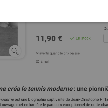
A partir du début des années folles, elle le 
dramaturgiques multiples. Une transformation
le soutien sans limite de son père, comme ta
Voir plus de détails
Qu
11,90 €
En stock
M’avertir quand le prix baisse
Email
me créa le tennis moderne
: une pionni
 moderne
est une biographie captivante de Jean-Christophe Piffa
t ouvrage met en lumière le parcours exceptionnel de cette cham