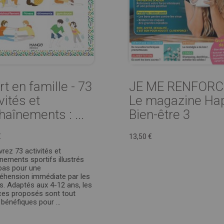
t en famille - 73
JE ME RENFORCE
vités et
Le magazine Ha
haînements : ...
Bien-être 3
€
13,50 €
rez 73 activités et
nements sportifs illustrés
pas pour une
hension immédiate par les
s. Adaptés aux 4-12 ans, les
ces proposés sont tout
 bénéfiques pour ...