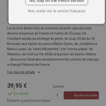
No, stay on the french version
Non, rester sur la version française
Soyez le premier à commenter ce produit
La vie et le destin hors du commun du petit caporal corse
devenu empereur de France et maître de l'Europe. De
l'étudiant assidu au stratège de génie, du coup d'Etat du 18
Brumaire aux fastes du sacre à Notre-Dame, de Joséphine à
Marie-Louise, du "soleil d'Austerlitz" à la "morne plaine" de
Waterloo, de l'exil sur l'île d'Elbe à la prison de Sainte-Hélène,
... découvrez l'itinéraire exceptionnel et les secrets de celui qui
a changé l'Histoire de France.
Voir plus de détails
39,95 €
Quantité :
En stock
Ajouter au panier
M’avertir quand le prix baisse