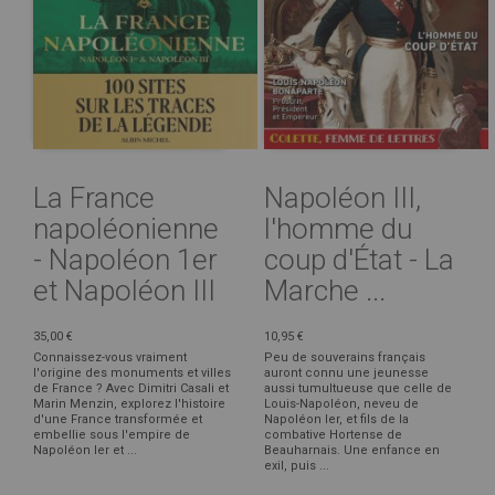
La France
Napoléon III,
napoléonienne
l'homme du
- Napoléon 1er
coup d'État - La
et Napoléon III
Marche ...
35,00 €
10,95 €
Connaissez-vous vraiment
Peu de souverains français
l'origine des monuments et villes
auront connu une jeunesse
de France ? Avec Dimitri Casali et
aussi tumultueuse que celle de
Marin Menzin, explorez l'histoire
Louis-Napoléon, neveu de
d'une France transformée et
Napoléon Ier, et fils de la
embellie sous l'empire de
combative Hortense de
Napoléon Ier et ...
Beauharnais. Une enfance en
exil, puis ...