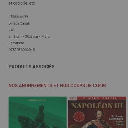
et codicille, etc.
Plus
15666-4499
d'infos
Dimitri Casali
141
24,3 cm × 30,5 cm × 4,2 cm
Larousse
9782036066045
PRODUITS ASSOCIÉS
NOS ABONNEMENTS ET NOS COUPS DE CŒUR