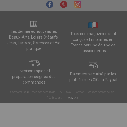
Les dernières nouveautés
Tous nos magazines sont
Beaux-Arts, Loisirs Créatifs,
conçus et imprimés en
Jeux, Histoire, Sciences et Vie
France par une équipe de
pratique
passionné(e)s
Livraison rapide et
Paiement sécurisé par les
préparation soignée des
plateformes CIC ou Paypal
commandes
Contactez-nous
Mes données RGPD
FAQ
CGV
Contact
Données personnelles
Réalisation :