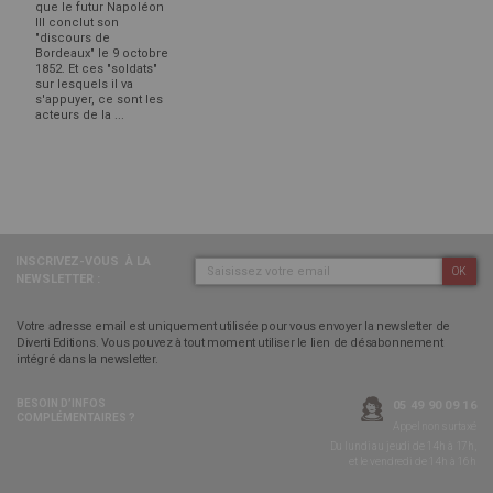
que le futur Napoléon
III conclut son
"discours de
Bordeaux" le 9 octobre
1852. Et ces "soldats"
sur lesquels il va
s'appuyer, ce sont les
acteurs de la ...
INSCRIVEZ-VOUS
À LA
OK
NEWSLETTER :
Votre adresse email est uniquement utilisée pour vous envoyer la newsletter de
Diverti Editions. Vous pouvez à tout moment utiliser le lien de désabonnement
intégré dans la newsletter.
BESOIN D’INFOS
05 49 90 09 16
COMPLÉMENTAIRES ?
Appel non surtaxé
Du lundi au jeudi de 14h à 17h,
et le vendredi de 14h à 16h