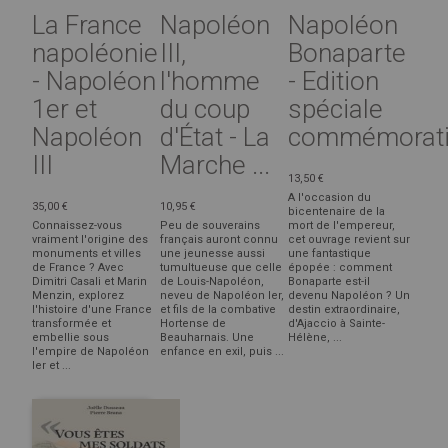
La France
Napoléon
Napoléon
napoléonienne
III,
Bonaparte
- Napoléon
l'homme
- Edition
1er et
du coup
spéciale
Napoléon
d'État - La
commémorat
III
Marche ...
13,50 €
A l'occasion du
35,00 €
10,95 €
bicentenaire de la
Connaissez-vous
Peu de souverains
mort de l'empereur,
vraiment l'origine des
français auront connu
cet ouvrage revient sur
monuments et villes
une jeunesse aussi
une fantastique
de France ? Avec
tumultueuse que celle
épopée : comment
Dimitri Casali et Marin
de Louis-Napoléon,
Bonaparte est-il
Menzin, explorez
neveu de Napoléon Ier,
devenu Napoléon ? Un
l'histoire d'une France
et fils de la combative
destin extraordinaire,
transformée et
Hortense de
d'Ajaccio à Sainte-
embellie sous
Beauharnais. Une
Hélène, ...
l'empire de Napoléon
enfance en exil, puis ...
Ier et ...