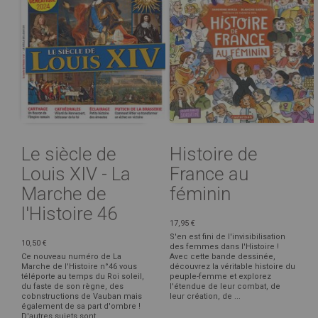
Le siècle de
Histoire de
Louis XIV - La
France au
Marche de
féminin
l'Histoire 46
17,95 €
S'en est fini de l'invisibilisation
10,50 €
des femmes dans l'Histoire !
Ce nouveau numéro de La
Avec cette bande dessinée,
Marche de l'Histoire n°46 vous
découvrez la véritable histoire du
téléporte au temps du Roi soleil,
peuple-femme et explorez
du faste de son règne, des
l'étendue de leur combat, de
cobnstructions de Vauban mais
leur création, de ...
également de sa part d'ombre !
D'autres sujets sont ...