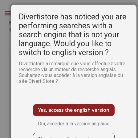
Aller
au
Chercher
Divertistore has noticed you are
contenu
Napoléon - Dans l'intimité d'un règne - Dimitri
performing searches with a
Casali
search engine that is not your
Passer
Pass
language. Would you like to
à
au
switch to english version ?
la
débu
fin
de
Divertistore a remarqué que vous effectuez votre
de
la
recherche via un moteur de recherche anglais.
la
Gale
Souhaitez-vous accéder à la version anglaise du
galerie
d’im
site DivertiStore ?
d’images
Yes, access the english version
Oui, accéder à la version anglaise