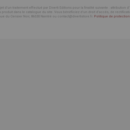
d’un traitement effectué par Diverti Editions pour la finalité suivante : attribution 
roduit dans le catalogue du site. Vous bénéficiez d’un droit d’accès, de rectificat
enue du Cerisier Noir, 86530 Naintré ou contact@divertistore.fr.
Politique de protecti