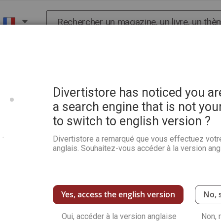
Chercher
X
HISTOIRE
SCIENCES
POP CULTURE ET BIEN-
ial n°6
Divertistore has noticed you a
a search engine that is not you
to switch to english version ?
Hors-série Histoire du Se
Divertistore a remarqué que vous effectuez votr
Soyez le premier à commenter ce produit
anglais. Souhaitez-vous accéder à la version angl
Dans ce numéro : 6 juin 1944, le jour J, chr
Omaha Beach, la pointe du Hoc, Gold, Sword,
Voir plus de détails
Yes, access the english version
No, 
Qu
Oui, accéder à la version anglaise
Non, 