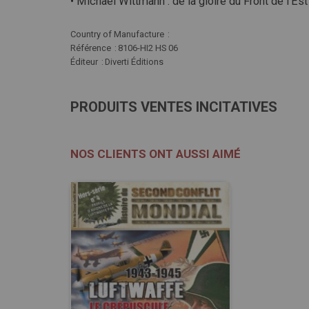
• Michael Wittmann : de la gloire du Front de l'Es
Plus
Country of Manufacture
d'infos
Référence
8106-HI2 HS 06
Éditeur
Diverti Éditions
PRODUITS VENTES INCITATIVES
NOS CLIENTS ONT AUSSI AIMÉ