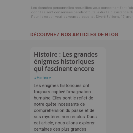
Les données personnelles recueillies vous concernant font l’objet 
données sont conservées pendant toute la durée d'existence du p
Pour l’exercer, veuillez vous adresser à : Diverti Editions, 17, av
DÉCOUVREZ NOS ARTICLES DE BLOG
Histoire : Les grandes
énigmes historiques
qui fascinent encore
#
Histoire
Les énigmes historiques ont
toujours captivé l'imagination
humaine. Elles sont le reflet de
notre quête incessante de
compréhension du passé et de
ses mystères non résolus. Dans
cet article, nous allons explorer
certaines des plus grandes