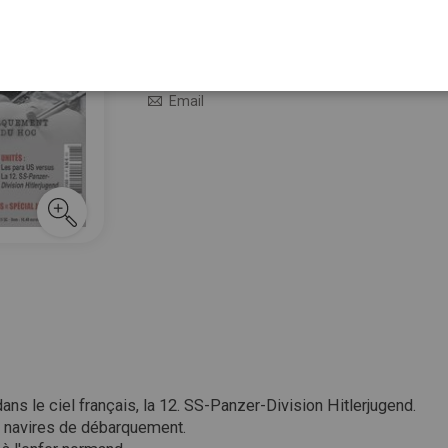
10,90 €
En stock
M’avertir quand le prix baisse
Email
dans le ciel français, la 12. SS-Panzer-Division Hitlerjugend.
les navires de débarquement.