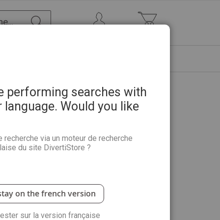
Chercher
Mon Compte
Mon panier
ETRE
PROMOTIONS
ABONNEMENTS
re performing searches with
r language. Would you like
cond Conflit Mondial n°6
e recherche via un moteur de recherche
aise du site DivertiStore ?
onologie des opérations du débarquement Utah Beach,
 Juno…
stay on the french version
antité :
rester sur la version française