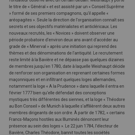
fondateur observe avec un certain dédain. Weishaupt y porte
le titre de « Général » et est assisté par un « Conseil Suprême
» formé de ses premiers compagnons, qu'il appelle «
aréopagites ». Seule la direction de l'organisation connaît ses
secrets et ses objectifs matérialistes et anticléricaux. Les
nouveaux recrutés, les « Novices » doivent observer une
période probatoire d'environ deux ans avant d'accéder au
grade de « Minerval » après une initiation qui reprend des
thèmes et des dénominations de l'antiquité. Le recrutement
reste limité à la Bavière et ne dépasse pas quelques dizaines
de membres jusqu'en 1780, date à laquelle Weishaupt décide
de renforcer son organisation en reprenant certaines formes
maçonniques et en infiltrant quelques loges allemandes,
notamment la loge « A la Prudence » dans laquelle il entra en
février 1777 bien qu'elle défendait des conceptions
mystiques très différentes des siennes, et la loge « Théodore
au Bon Conseil » de Munich à laquelle s'affilièrent deux autres
membres dirigeants de son ordre. À partir de 1782, « certains
Francs-Maçons hostiles aux Illuminés dénoncent leur
présence au sein des loges ». Le 22 juin 1784, l'électeur de
Bavière, Charles Théodore, bannit toutes les sociétés