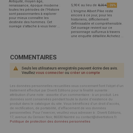
Antiquité, moyen âge,
5,90 €
au lieu de
8,00 €
-26%
renaissance, époque moderne :
toutes les périodes de l'Histoire
L'énigme Albert Pike reste
sont passionnantes à explorer
encore à ce jour, pour les
pour mieux connaître les
historiens, difficilement
destinée des hommes. Cet
définissable et compréhensible.
ouvrage s'attache à vous livrer ...
Cet ouvrage revient sur ce
personnage sulfureux à travers
une enquête détaillée.Achetez ...
COMMENTAIRES
Seuls les utilisateurs enregistrés peuvent écrire des avis.
Veuillez
vous connecter
ou
créer un compte
Les données personnelles recueillies vous concernant font l’objet d’un
traitement effectué par Diverti Editions pour la finalité suivante :
attribution d'une note - assortie d'un commentaire - à un produit. Les
données sont conservées pendant toute la durée d'existence du
produit dans le catalogue du site. Vous bénéficiez d’un droit d’accès,
de rectification, de portabilité, d’effacement de vos données
personnelles. Pour l’exercer, veuillez vous adresser à : Diverti Editions,
17, avenue du Cerisier Noir, 86530 Naintré ou contact@divertistore.fr.
Politique de protection des données personnelles