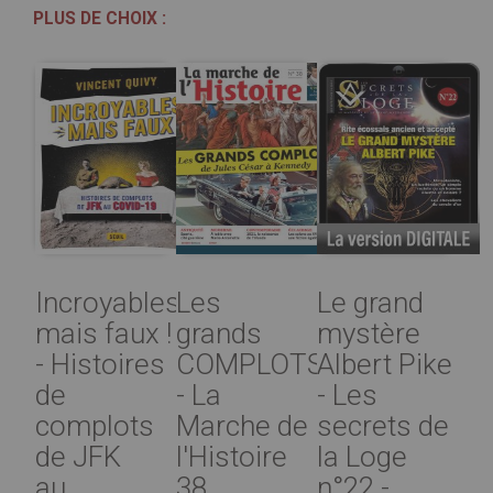
PLUS DE CHOIX :
Incroyables...
Les
Le grand
mais faux !
grands
mystère
- Histoires
COMPLOTS
Albert Pike
de
- La
- Les
complots
Marche de
secrets de
de JFK
l'Histoire
la Loge
au...
38
n°22 -...