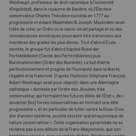
Weishaupt, professeur de droit canonique à l'université
d'Ingolstadt, dans le royaume de Bavière, où l’Électeur
conservateur Charles Théodore succéda en 1777 au
progressiste et éclairé Maximilien III Joseph. Maximilien avait
l'idée de créer un Ordre où le savoir serait partagé et où des
connaissances ésotériques pourraient être transmises aux
membres des grades les plus élevés. Tout d'abord École
secrète, le groupe fut d'abord baptisé Bund der
Perfektibilisten (Cercle des Perfectibilistes) puis
Illuminatenorden (Ordre des Illuminés). Le but était le
perfectionnement et progrès de l'humanité dans la liberté,
l'égalité et la fraternité. D'après l'historien Stéphane François,
Adam Weishaupt avait pour objectif, dans une Allemagne
catholique « dominée par l’ordre des Jésuites, très
conservateur, qui formaient les futures élites de l’État », de «
devancer [les] forces conservatrices en formant une élite
progressiste », et en particulier de lutter contre la Rose-Croix
d’or d’ancien système, société secrète «paramaçonnique de
nature conservatrice ». Cette organisation pyramidale ne se
réclame pas à ses débuts de la Franc-Maçonnerie, que son