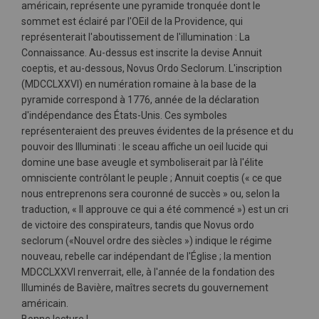
américain, représente une pyramide tronquée dont le
sommet est éclairé par l'OEil de la Providence, qui
représenterait l'aboutissement de l'illumination : La
Connaissance. Au-dessus est inscrite la devise Annuit
coeptis, et au-dessous, Novus Ordo Seclorum. L'inscription
(MDCCLXXVI) en numération romaine à la base de la
pyramide correspond à 1776, année de la déclaration
d'indépendance des États-Unis. Ces symboles
représenteraient des preuves évidentes de la présence et du
pouvoir des Illuminati : le sceau affiche un oeil lucide qui
domine une base aveugle et symboliserait par là l'élite
omnisciente contrôlant le peuple ; Annuit coeptis (« ce que
nous entreprenons sera couronné de succès » ou, selon la
traduction, « Il approuve ce qui a été commencé ») est un cri
de victoire des conspirateurs, tandis que Novus ordo
seclorum («Nouvel ordre des siècles ») indique le régime
nouveau, rebelle car indépendant de l'Église ; la mention
MDCCLXXVI renverrait, elle, à l'année de la fondation des
Illuminés de Bavière, maîtres secrets du gouvernement
américain.