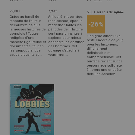
22,50 €
7,90 €
5,90 €
au lieu de
8,00 €
Grâce au travail de
Antiquité, moyen âge,
rapports de l'auteur,
renaissance, époque
-26%
découvrez les plus
moderne : toutes les
fameuses histoires de
périodes de l'Histoire
complots ! Toutes
sont passionnantes à
L'énigme Albert Pike
rédigées d'une
explorer pour mieux
reste encore à ce jour,
manière rigoureuse et
connaître les destinée
pour les historiens,
documentée, tout en
des hommes. Cet
difficilement
les saupoudrant de
ouvrage s'attache à
définissable et
sauce piquante et ...
vous livrer ...
compréhensible. Cet
ouvrage revient sur ce
personnage sulfureux
à travers une enquête
détaillée.Achetez ...