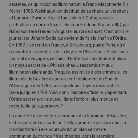
secrètes, ce qui inclut les Illuminati et la Franc-Maçonnerie. En
février 1785, Weishaupt est destitué de sa chaire universitaire
et banni de Bavière. Il se réfugie alors à Gotha, sous la
protection du duc de Saxe, l'électeur Frédéric-Auguste III, (que
Napoléon fera Frédéric-Auguste Ier, roi de Saxe). C'est alors le
journaliste Johann Bode qui devient de fait le chef de l'Ordre.
En 1787, il se rend en France, à Strasbourg, puis à Paris, où il
rencontre les membres de la loge des Philalèthes. Selon son «
Journal de voyage », certains d'entre eux constitueront alors
un noyau secret de « Philadelphes », ressemblant aux
Illuminaten allemands. Traqués, assimilés à des criminels, les
Illuminés de Bavière disparaissent totalement du Sud de
l'Allemagne dès 1786, seuls quelques foyers résistant en
Saxe jusqu'en 1789. Voici donc l'histoire officielle. Cependant,
l'Ordre secret a-t-il survécu, dans l'ombre, plus motivé et
redoutable qu'auparavant ?
La « société de pensée » allemande des Illuminati de Bavière,
historiquement dissoute en 1785, aurait-elle perduré dans la
clandestinité où elle poursuivrait un plan secret de
domination du monde ? Ces théories, dont la première