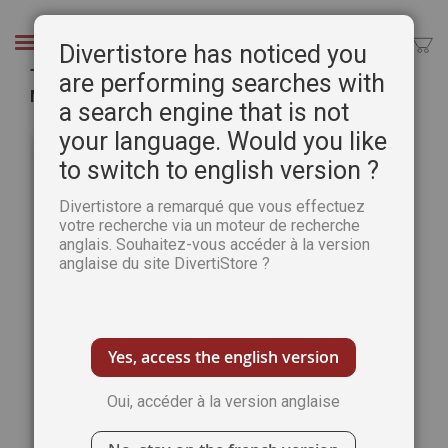
Aller
au
Chercher
Divertistore has noticed you
contenu
Tout savoir sur les Illuminati et le Nouvel Ordre
are performing searches with
Mondial - Version Digitale
a search engine that is not
Passer
Pass
your language. Would you like
à
au
to switch to english version ?
la
débu
fin
de
Divertistore a remarqué que vous effectuez
de
la
votre recherche via un moteur de recherche
la
Gale
anglais. Souhaitez-vous accéder à la version
galerie
d’im
anglaise du site DivertiStore ?
d’images
Yes, access the english version
Oui, accéder à la version anglaise