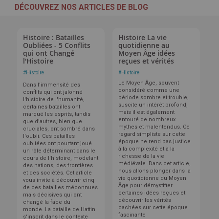
DÉCOUVREZ NOS ARTICLES DE BLOG
Histoire : Batailles
Histoire La vie
Oubliées - 5 Conflits
quotidienne au
qui ont Changé
Moyen Âge idées
l'Histoire
reçues et vérités
#
Histoire
#
Histoire
Le Moyen Âge, souvent
Dans l'immensité des
considéré comme une
conflits qui ont jalonné
période sombre et trouble,
l'histoire de l'humanité,
suscite un intérêt profond,
certaines batailles ont
mais il est également
marqué les esprits, tandis
entouré de nombreux
que d'autres, bien que
mythes et malentendus. Ce
cruciales, ont sombré dans
regard simpliste sur cette
l'oubli. Ces batailles
époque ne rend pas justice
oubliées ont pourtant joué
à la complexité et à la
un rôle déterminant dans le
richesse de la vie
cours de l'histoire, modelant
médiévale. Dans cet article,
des nations, des frontières
nous allons plonger dans la
et des sociétés. Cet article
vie quotidienne du Moyen
vous invite à découvrir cinq
Âge pour démystifier
de ces batailles méconnues
certaines idées reçues et
mais décisives qui ont
découvrir les vérités
changé la face du
cachées sur cette époque
monde.
La bataille de Hattin
fascinante
s'inscrit dans le contexte