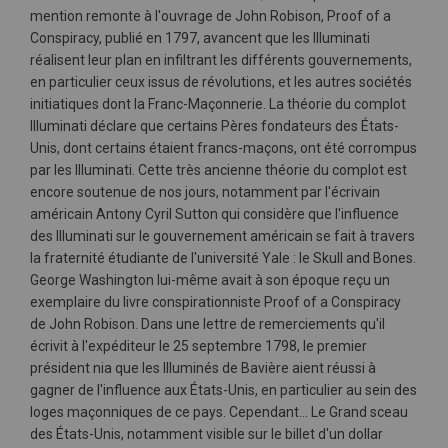
mention remonte à l'ouvrage de John Robison, Proof of a
Conspiracy, publié en 1797, avancent que les Illuminati
réalisent leur plan en infiltrant les différents gouvernements,
en particulier ceux issus de révolutions, et les autres sociétés
initiatiques dont la Franc-Maçonnerie. La théorie du complot
Illuminati déclare que certains Pères fondateurs des États-
Unis, dont certains étaient francs-maçons, ont été corrompus
par les Illuminati. Cette très ancienne théorie du complot est
encore soutenue de nos jours, notamment par l'écrivain
américain Antony Cyril Sutton qui considère que l'influence
des Illuminati sur le gouvernement américain se fait à travers
la fraternité étudiante de l'université Yale : le Skull and Bones.
George Washington lui-même avait à son époque reçu un
exemplaire du livre conspirationniste Proof of a Conspiracy
de John Robison. Dans une lettre de remerciements qu'il
écrivit à l'expéditeur le 25 septembre 1798, le premier
président nia que les Illuminés de Bavière aient réussi à
gagner de l'influence aux États-Unis, en particulier au sein des
loges maçonniques de ce pays. Cependant... Le Grand sceau
des États-Unis, notamment visible sur le billet d'un dollar