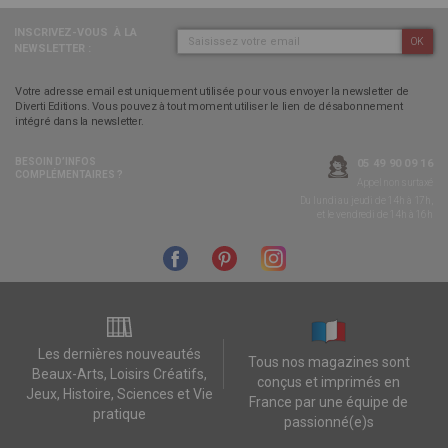
INSCRIVEZ-VOUS
À LA
OK
NEWSLETTER :
Votre adresse email est uniquement utilisée pour vous envoyer la newsletter de
Diverti Editions. Vous pouvez à tout moment utiliser le lien de désabonnement
intégré dans la newsletter.
BESOIN D’INFOS
05 49 90 09 16
COMPLÉMENTAIRES ?
Appel non surtaxé
Du lundi au jeudi de 14h à 17h,
et le vendredi de 14h à 16h
Les dernières nouveautés
Tous nos magazines sont
Beaux-Arts, Loisirs Créatifs,
conçus et imprimés en
Jeux, Histoire, Sciences et Vie
France par une équipe de
pratique
passionné(e)s