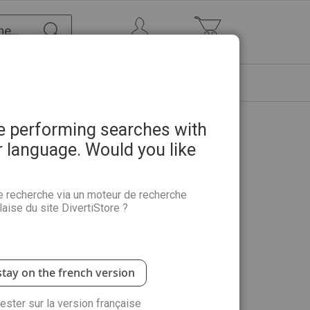
Chercher
Mon Compte
Mon panier
ETRE
PROMOTIONS
ABONNEMENTS
re performing searches with
r language. Would you like
ions d'un chinois en Chine
e recherche via un moteur de recherche
aise du site DivertiStore ?
ne nous plonge au coeur de la Chine Impériale où
e milliardaire chinois, sur le point d'épouser sa bien-
ion, et ne pouvant plus vivre ainsi, il tente d'abord
stay on the french version
meilleur ami de le tuer dans deux mois... Mais les
rester sur la version française