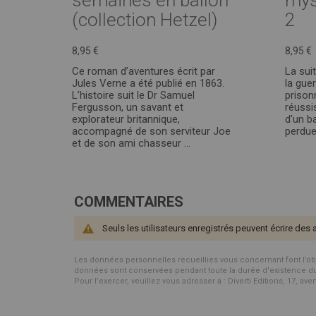
semaines en ballon
mys
(collection Hetzel)
2
8,95 €
8,95 €
Ce roman d’aventures écrit par
La sui
Jules Verne a été publié en 1863.
la gue
L’histoire suit le Dr Samuel
prison
Fergusson, un savant et
réussi
explorateur britannique,
d'un ba
accompagné de son serviteur Joe
perdue
et de son ami chasseur ...
COMMENTAIRES
Seuls les utilisateurs enregistrés peuvent écrire des 
Les données personnelles recueillies vous concernant font l’objet 
données sont conservées pendant toute la durée d'existence du p
Pour l’exercer, veuillez vous adresser à : Diverti Editions, 17, av