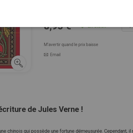
Voir plus de détails
Quant
8,95 €
En stock
M’avertir quand le prix baisse
Email
écriture de Jules Verne !
jeune chinois qui possède une fortune démeusurée. Cependant, il