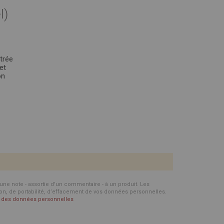
l)
strée
et
on
d'une note - assortie d'un commentaire - à un produit. Les
ion, de portabilité, d’effacement de vos données personnelles.
on des données personnelles