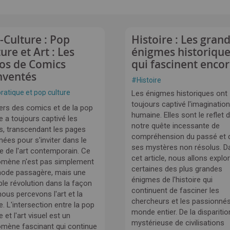
-Culture : Pop
Histoire : Les gran
ure et Art : Les
énigmes historiqu
os de Comics
qui fascinent enco
nventés
#
Histoire
pratique et pop culture
Les énigmes historiques ont
toujours captivé l'imagination
vers des comics et de la pop
humaine. Elles sont le reflet 
e a toujours captivé les
notre quête incessante de
ts, transcendant les pages
compréhension du passé et 
ées pour s'inviter dans le
ses mystères non résolus. D
 de l'art contemporain. Ce
cet article, nous allons explo
mène n'est pas simplement
certaines des plus grandes
ode passagère, mais une
énigmes de l'histoire qui
ble révolution dans la façon
continuent de fasciner les
ous percevons l'art et la
chercheurs et les passionné
e. L'intersection entre la pop
monde entier. De la disparitio
e et l'art visuel est un
mystérieuse de civilisations
mène fascinant qui continue