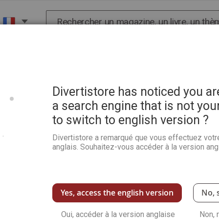
Chercher
X
HISTOIRE
SCIENCES
POP CULTURE ET BIEN-
en Chine (collection Hetzel)
Divertistore has noticed you a
a search engine that is not you
to switch to english version ?
Jules Verne - Les tribulat
(collection Hetzel)
Divertistore a remarqué que vous effectuez votr
anglais. Souhaitez-vous accéder à la version angl
Soyez le premier à commenter ce produit
Ce roman, écrit par le très célèbre Jules Ver
nous allons suivre l'histoire de Kin-Fo, un jeun
aimée, mais qui fini ruiné. Dénué de toute émot
Yes, access the english version
No, 
de mettre fin à sa vie. Puis, il demande à son 
choses vont-elles se passer comme prévu ?
Oui, accéder à la version anglaise
Non, 