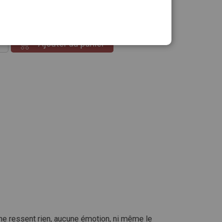
ité :
Ajouter au panier
 ne ressent rien, aucune émotion, ni même le