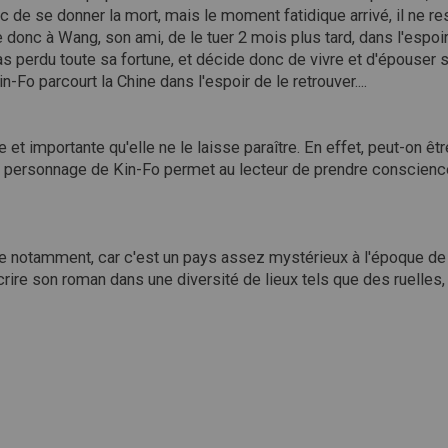
nc de se donner la mort, mais le moment fatidique arrivé, il ne re
 donc à Wang, son ami, de le tuer 2 mois plus tard, dans l'espo
pas perdu toute sa fortune, et décide donc de vivre et d'épous
in-Fo parcourt la Chine dans l'espoir de le retrouver....
e et importante qu'elle ne le laisse paraître. En effet, peut-on 
? Le personnage de Kin-Fo permet au lecteur de prendre conscience
ne notamment, car c'est un pays assez mystérieux à l'époque de l
ire son roman dans une diversité de lieux tels que des ruelles, l