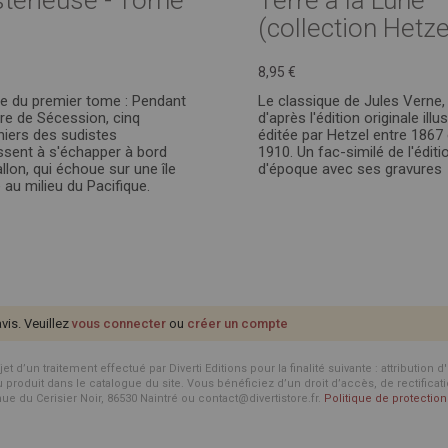
térieuse - Tome
Terre à la Lune
(collection Hetze
8,95 €
te du premier tome : Pendant
Le classique de Jules Verne,
rre de Sécession, cinq
d'après l'édition originale illu
niers des sudistes
éditée par Hetzel entre 1867 
ssent à s'échapper à bord
1910. Un fac-similé de l'éditi
llon, qui échoue sur une île
d'époque avec ses gravures
 au milieu du Pacifique.
avis. Veuillez
vous connecter
ou
créer un compte
d’un traitement effectué par Diverti Editions pour la finalité suivante : attribution 
roduit dans le catalogue du site. Vous bénéficiez d’un droit d’accès, de rectificat
enue du Cerisier Noir, 86530 Naintré ou contact@divertistore.fr.
Politique de protecti