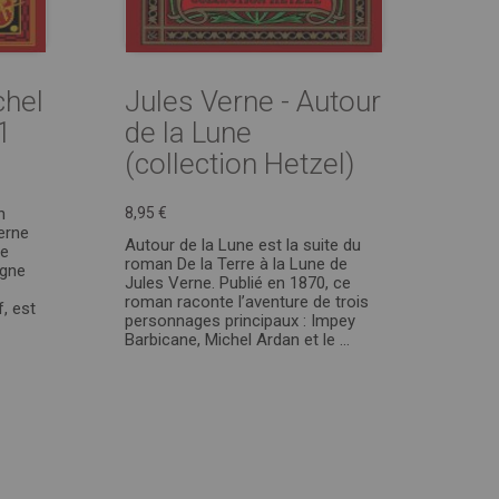
chel
Jules Verne - Autour
1
de la Lune
(collection Hetzel)
n
8,95 €
erne
Autour de la Lune est la suite du
se
roman De la Terre à la Lune de
ègne
Jules Verne. Publié en 1870, ce
roman raconte l’aventure de trois
, est
personnages principaux : Impey
Barbicane, Michel Ardan et le ...