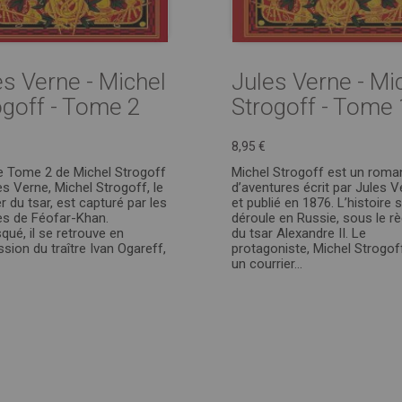
es Verne - Michel
Jules Verne - Mi
ogoff - Tome 2
Strogoff - Tome 
8,95 €
e Tome 2 de Michel Strogoff
Michel Strogoff est un roma
es Verne, Michel Strogoff, le
d’aventures écrit par Jules V
r du tsar, est capturé par les
et publié en 1876. L’histoire 
es de Féofar-Khan.
déroule en Russie, sous le r
ué, il se retrouve en
du tsar Alexandre II. Le
sion du traître Ivan Ogareff,
protagoniste, Michel Strogoff
un courrier...