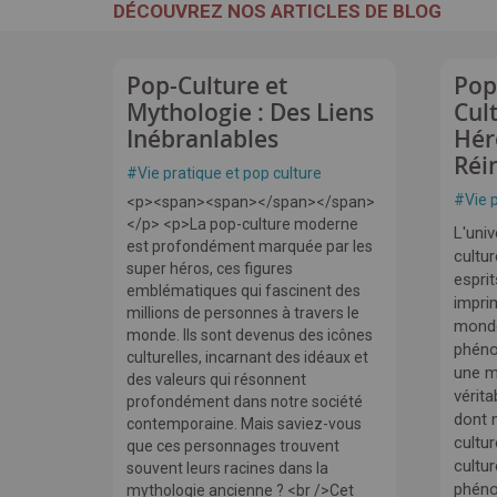
DÉCOUVREZ NOS ARTICLES DE BLOG
Pop-Culture et
Pop
Mythologie : Des Liens
Cult
Inébranlables
Hér
Réi
#
Vie pratique et pop culture
#
Vie 
<p><span><span></span></span>
</p> <p>La pop-culture moderne
L'uni
est profondément marquée par les
cultur
super héros, ces figures
espri
emblématiques qui fascinent des
imprim
millions de personnes à travers le
monde
monde. Ils sont devenus des icônes
phéno
culturelles, incarnant des idéaux et
une m
des valeurs qui résonnent
vérita
profondément dans notre société
dont n
contemporaine. Mais saviez-vous
cultur
que ces personnages trouvent
cultur
souvent leurs racines dans la
phéno
mythologie ancienne ? <br />Cet