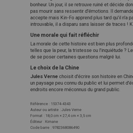
bonheur. Un jour, il se retrouve ruiné et décide do
pas mourir sans ressentir d'émotions. Il demande
accepte mais Kin-Fo apprend plus tard qu'il n'a 
introuvable, il a disparu sans laisser de traces ! K
Une morale qui fait réfléchir
La morale de cette histoire est bien plus profond
telles que la peur, la tristesse ou l'inquiétude 
de se poser certaines questions malgré lui.
Le choix de la Chine
Jules Verne
choisit d'écrire son histoire en Chi
un paysage peu connu du public et lui permet d'écr
endroits encore méconnus du grand public.
Plus
Référence
15374-4343
d'infos
Auteur ou artiste
Jules Verne
Format
18,0 cm × 27,4 cm × 3,5 cm
Éditeur
Kimane
Code barre
9782368086490