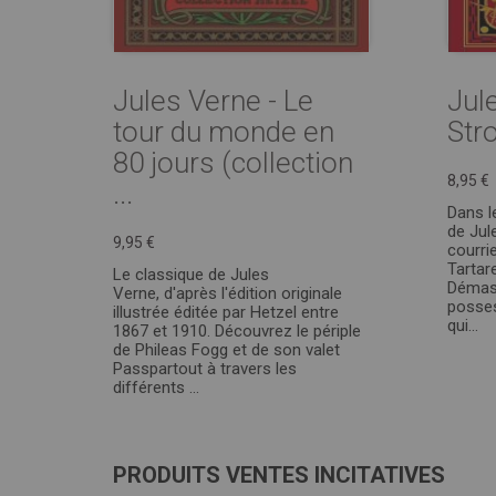
Jules Verne - Le
Jul
tour du monde en
Str
80 jours (collection
8,95 €
...
Dans l
de Jul
9,95 €
courrie
Tartar
Le classique de Jules
Démasq
Verne, d'après l'édition originale
posses
illustrée éditée par Hetzel entre
qui...
1867 et 1910. Découvrez le périple
de Phileas Fogg et de son valet
Passpartout à travers les
différents ...
PRODUITS VENTES INCITATIVES