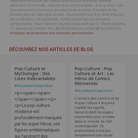
traitement effectué par Diverti Editions pour la finalité suivante :
attribution d'une note - assortie d'un commentaire - à un produit. Les
données sont conservées pendant toute la durée d'existence du
produit dans le catalogue du site. Vous bénéficiez d’un droit d’accès,
de rectification, de portabilité, d’effacement de vos données
personnelles. Pour l’exercer, veuillez vous adresser à : Diverti Editions,
17, avenue du Cerisier Noir, 86530 Naintré ou contact@divertistore.fr.
Politique de protection des données personnelles
DÉCOUVREZ NOS ARTICLES DE BLOG
Pop-Culture et
Pop-Culture : Pop
Mythologie : Des
Culture et Art : Les
Liens Inébranlables
Héros de Comics
Réinventés
#
Vie pratique et pop culture
#
Vie pratique et pop culture
<p><span><span>
L'univers des comics et de
</span></span></p>
la pop culture a toujours
<p>La pop-culture
captivé les esprits,
moderne est
transcendant les pages
imprimées pour s'inviter
profondément marquée
dans le monde de l'art
par les super héros, ces
contemporain. Ce
figures emblématiques
phénomène n'est pas
simplement une mode
qui fascinent des