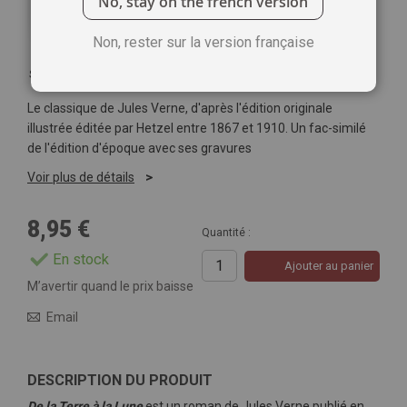
No, stay on the french version
Non, rester sur la version française
Soyez le premier à commenter ce produit
Le classique de Jules Verne, d'après l'édition originale
illustrée éditée par Hetzel entre 1867 et 1910. Un fac-similé
de l'édition d'époque avec ses gravures
Voir plus de détails
8,95 €
Quantité :
En stock
Ajouter au panier
M’avertir quand le prix baisse
Email
DESCRIPTION DU PRODUIT
De la Terre à la Lune
est un roman de Jules Verne publié en