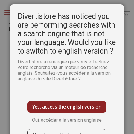
Aller
au
Chercher
Divertistore has noticed you
contenu
Jules Verne - De la Terre à la Lune (collection
are performing searches with
Hetzel)
a search engine that is not
Passer
Pass
your language. Would you like
à
au
to switch to english version ?
la
débu
fin
de
Divertistore a remarqué que vous effectuez
de
la
votre recherche via un moteur de recherche
la
Gale
anglais. Souhaitez-vous accéder à la version
galerie
d’im
anglaise du site DivertiStore ?
d’images
Yes, access the english version
Oui, accéder à la version anglaise