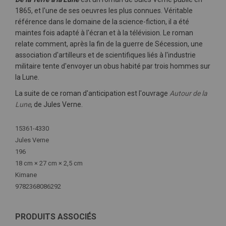
1865, et l'une de ses oeuvres les plus connues. Véritable
référence dans le domaine de la science-fiction, il a été
maintes fois adapté à l'écran et à la télévision. Le roman
relate comment, après la fin de la guerre de Sécession, une
association d'artilleurs et de scientifiques liés à l'industrie
militaire tente d'envoyer un obus habité par trois hommes sur
la Lune.
La suite de ce roman d'anticipation est l'ouvrage
Autour de la
Lune
, de Jules Verne.
Plus
15361-4330
d'infos
Jules Verne
196
18 cm × 27 cm × 2,5 cm
Kimane
9782368086292
PRODUITS ASSOCIÉS