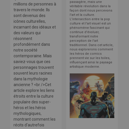
passagère, mais une
millions de personnes à
véritable révolution dans la
travers le monde. Ils
façon dont nous percevons
l'art et la culture.
sont devenus des
L'intersection entre la pop
icônes culturelles,
culture et l'art visuel est un
incarnant des idéaux et
phénomène fascinant qui
continue d'évoluer,
des valeurs qui
transformant notre
résonnent
perception de l'art
profondément dans
traditionnel. Dans cet article,
nous explorerons comment
notre société
les héros de comics
contemporaine. Mais
prennent vie sur les toiles,
saviez-vous que ces
influençant ainsi le paysage
artistique moderne.
personnages trouvent
souvent leurs racines
dans la mythologie
ancienne ? <br />Cet
article explore les liens
étroits entre la culture
populaire des super-
héros et les héros
mythologiques,
montrant comment les
récits d'autrefois