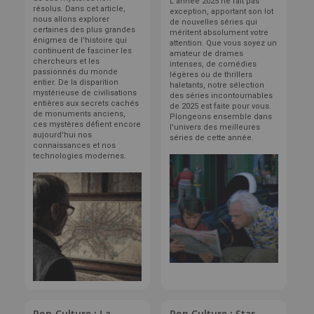
L'année 2025 ne fait pas
résolus. Dans cet article,
exception, apportant son lot
nous allons explorer
de nouvelles séries qui
certaines des plus grandes
méritent absolument votre
énigmes de l'histoire qui
attention. Que vous soyez un
continuent de fasciner les
amateur de drames
chercheurs et les
intenses, de comédies
passionnés du monde
légères ou de thrillers
entier. De la disparition
haletants, notre sélection
mystérieuse de civilisations
des séries incontournables
entières aux secrets cachés
de 2025 est faite pour vous.
de monuments anciens,
Plongeons ensemble dans
ces mystères défient encore
l'univers des meilleures
aujourd'hui nos
séries de cette année.
connaissances et nos
technologies modernes.
Pop-Culture : La
Pop Culture : Star