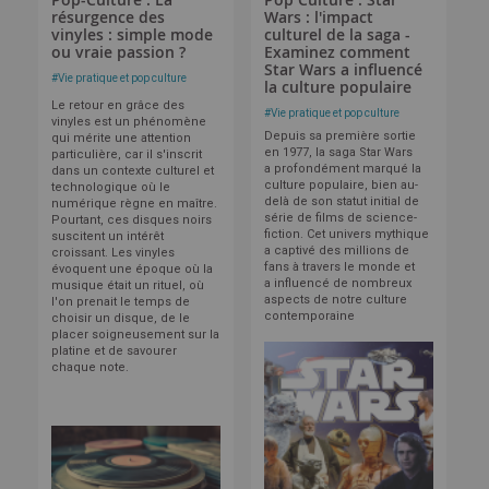
résurgence des
Wars : l'impact
vinyles : simple mode
culturel de la saga -
ou vraie passion ?
Examinez comment
Star Wars a influencé
#
Vie pratique et pop culture
la culture populaire
Le retour en grâce des
#
Vie pratique et pop culture
vinyles est un phénomène
Depuis sa première sortie
qui mérite une attention
en 1977, la saga Star Wars
particulière, car il s'inscrit
a profondément marqué la
dans un contexte culturel et
culture populaire, bien au-
technologique où le
delà de son statut initial de
numérique règne en maître.
série de films de science-
Pourtant, ces disques noirs
fiction. Cet univers mythique
suscitent un intérêt
a captivé des millions de
croissant.
Les vinyles
fans à travers le monde et
évoquent une époque où la
a influencé de nombreux
musique était un rituel, où
aspects de notre culture
l'on prenait le temps de
contemporaine
choisir un disque, de le
placer soigneusement sur la
platine et de savourer
chaque note.