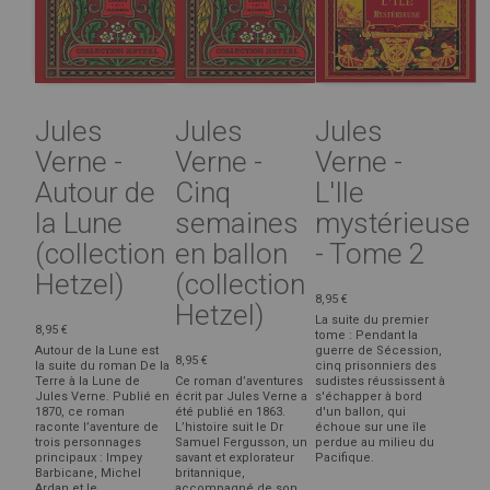
Jules
Jules
Jules
Verne -
Verne -
Verne -
Autour de
Cinq
L'Ile
la Lune
semaines
mystérieuse
(collection
en ballon
- Tome 2
Hetzel)
(collection
8,95 €
Hetzel)
La suite du premier
8,95 €
tome : Pendant la
Autour de la Lune est
guerre de Sécession,
8,95 €
la suite du roman De la
cinq prisonniers des
Terre à la Lune de
Ce roman d’aventures
sudistes réussissent à
Jules Verne. Publié en
écrit par Jules Verne a
s'échapper à bord
1870, ce roman
été publié en 1863.
d'un ballon, qui
raconte l’aventure de
L’histoire suit le Dr
échoue sur une île
trois personnages
Samuel Fergusson, un
perdue au milieu du
principaux : Impey
savant et explorateur
Pacifique.
Barbicane, Michel
britannique,
Ardan et le ...
accompagné de son