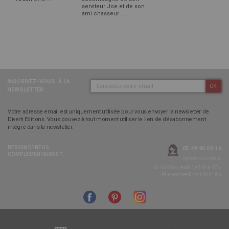
serviteur Joe et de son
ami chasseur ...
INSCRIVEZ-VOUS
À LA
OK
NEWSLETTER :
Votre adresse email est uniquement utilisée pour vous envoyer la newsletter de
Diverti Editions. Vous pouvez à tout moment utiliser le lien de désabonnement
intégré dans la newsletter.
BESOIN D’INFOS
05 49 90 09 16
COMPLÉMENTAIRES ?
Appel non surtaxé
Du lundi au jeudi de 14h à 17h,
et le vendredi de 14h à 16h