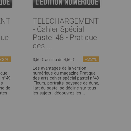
ENT
TELECHARGEMENT
- Cahier Spécial
que
Pastel 48 - Pratique
des ...
22%
-22%
3,50 €
au lieu de
4,50 €
Les avantages de la version
ique
numérique du magazine Pratique
l n°49
des arts cahier spécial pastel n°48
es
:Fleurs, portraits, paysage de dune,
ène de
l'art du pastel se décline sur tous
stes
les sujets : découvrez les ...