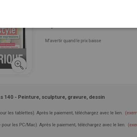
Voir plus de détails
-15%
5,50 €
En stock
6,50 €
M’avertir quand le prix baisse
140 - Peinture, sculpture, gravure, dessin
ur les tablettes). Après le paiement, téléchargez avec le lien.
(exem
pour les PC/Mac). Après le paiement, téléchargez avec le lien.
(exe