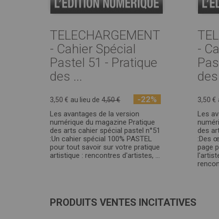
TELECHARGEMENT
TE
- Cahier Spécial
- Ca
Pastel 51 - Pratique
Past
des ...
des 
-22%
3,50 €
au lieu de
4,50 €
3,50 €
Les avantages de la version
Les av
numérique du magazine Pratique
numéri
des arts cahier spécial pastel n°51
des ar
:Un cahier spécial 100% PASTEL
:Des œ
pour tout savoir sur votre pratique
page p
artistique : rencontres d'artistes, ...
l'artis
rencont
PRODUITS VENTES INCITATIVES