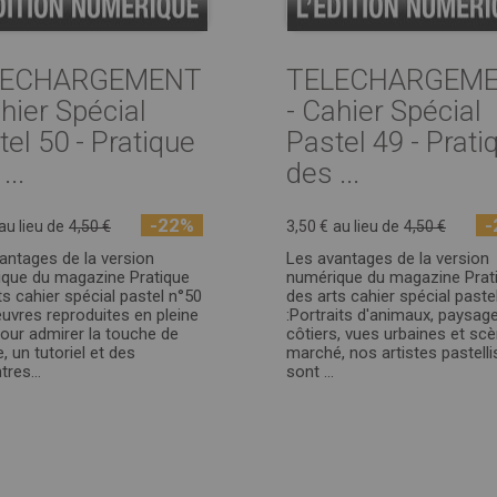
LECHARGEMENT
TELECHARGEM
hier Spécial
- Cahier Spécial
el 50 - Pratique
Pastel 49 - Prati
...
des ...
-22%
-
au lieu de
4,50 €
3,50 €
au lieu de
4,50 €
antages de la version
Les avantages de la version
que du magazine Pratique
numérique du magazine Prat
ts cahier spécial pastel n°50
des arts cahier spécial paste
uvres reproduites en pleine
:Portraits d'animaux, paysag
our admirer la touche de
côtiers, vues urbaines et sc
te, un tutoriel et des
marché, nos artistes pastelli
res...
sont ...