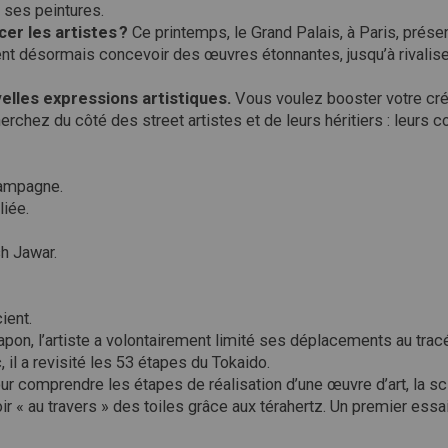
s ses peintures.
er les artistes ?
Ce printemps, le Grand Palais, à Paris, prése
nt désormais concevoir des œuvres étonnantes, jusqu’à rivaliser 
velles expressions artistiques.
Vous voulez booster votre cré
rchez du côté des street artistes et de leurs héritiers : leurs 
campagne.
liée.
h Jawar.
ient.
apon, l’artiste a volontairement limité ses déplacements au trac
 il a revisité les 53 étapes du Tokaido.
ur comprendre les étapes de réalisation d’une œuvre d’art, la sc
ir « au travers » des toiles grâce aux térahertz. Un premier essa