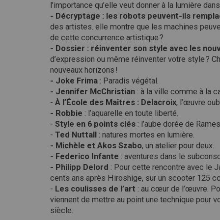
l’importance qu’elle veut donner à la lumière dan
- Décryptage : les robots peuvent-ils remplac
des artistes. elle montre que les machines peuve
de cette concurrence artistique ?
- Dossier : réinventer son style avec les nou
d’expression ou même réinventer votre style ? Che
nouveaux horizons !
- Joke Frima
: Paradis végétal.
- Jennifer McChristian
: à la ville comme à la 
-
À l’École des Maîtres : Delacroix
, l’œuvre oub
- Robbie
: l’aquarelle en toute liberté.
-
Style en 6 points clés
: l’aube dorée de Rames
-
Ted Nuttall
: natures mortes en lumière.
- Michèle et Akos Szabo
, un atelier pour deux.
- Federico Infante
: aventures dans le subconsc
- Philipp Delord
: Pour cette rencontre avec le J
cents ans après Hiroshige, sur un scooter 125 cc,
-
Les coulisses de l’art
: au cœur de l’œuvre. Po
viennent de mettre au point une technique pour vo
siècle.