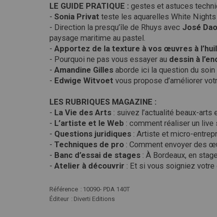
LE GUIDE PRATIQUE :
gestes et astuces techni
-
Sonia Privat
teste les aquarelles White Nights
- Direction la presqu’île de Rhuys avec
José Dao
paysage maritime au pastel.
-
Apportez de la texture à vos œuvres à l’hui
- Pourquoi ne pas vous essayer au
dessin à l’en
-
Amandine Gilles
aborde ici la question du soin e
-
Edwige Witvoet
vous propose d’améliorer votr
LES RUBRIQUES MAGAZINE :
-
La Vie des Arts
: suivez l’actualité beaux-art
-
L’artiste et le Web
: comment réaliser un live
-
Questions juridiques
: Artiste et micro-entrepr
-
Techniques de pro
: Comment envoyer des œuv
-
Banc d’essai de stages
: À Bordeaux, en stag
-
Atelier à découvrir
: Et si vous soigniez votre
Plus
Référence
10090- PDA 140T
d'infos
Éditeur
Diverti Editions