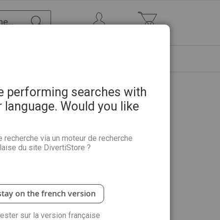
Chercher
Mon Compte
Mon panier
ETRE
PROMOTIONS
ABONNEMENTS
re performing searches with
r language. Would you like
e des Arts 140 - Peinture,
e recherche via un moteur de recherche
aise du site DivertiStore ?
azine Pratique des arts n°140 :
a rédaction vous initie aux nouvelles expressions
 du peintre : les secrets d’une scène de vie réussie,
stay on the french version
e la texture, ou encore composer un paysage et
vers de rencontres passionnantes, saisissez les
rester sur la version française
orains.