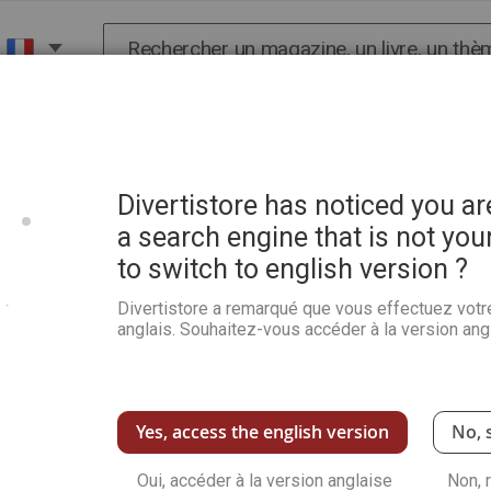
Chercher
X
HISTOIRE
SCIENCES
POP CULTURE ET BIEN-
einture, sculpture, gravure, dessin
Divertistore has noticed you a
a search engine that is not you
to switch to english version ?
TELECHARGEMENT - Pratiqu
sculpture, gravure, dessin
Divertistore a remarqué que vous effectuez votr
anglais. Souhaitez-vous accéder à la version angl
Soyez le premier à commenter ce produit
Les avantages de la version numérique du mag
Faites évoluer votre style ! Dans ce numéro, l
artistiques et aborde les questions techniques
Yes, access the english version
No, 
apprivoiser les couleurs chaudes, apporter d
jouer avec les contrastes de lumières. Au tra
Oui, accéder à la version anglaise
Non, 
bons gestes et secrets des artistes contemp