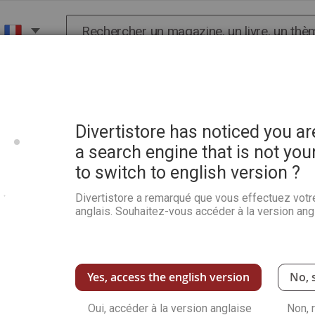
Chercher
X
HISTOIRE
SCIENCES
POP CULTURE ET BIEN-
étachable
Divertistore has noticed you a
a search engine that is not you
to switch to english version ?
Pratique des Arts 154 + l
Divertistore a remarqué que vous effectuez votr
Soyez le premier à commenter ce produit
anglais. Souhaitez-vous accéder à la version angl
Trouvez votre style, renforcez votre talent 
pratique artistique : aquarelle, pastel, peinture
pages de rencontres, d'exercices et de démos 
picturale.
Yes, access the english version
No, 
Pour vous abonner, cliquez ici
Vous souhaitez acheter la version numériq
Oui, accéder à la version anglaise
Non, 