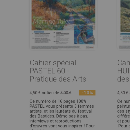
Cahier spécial
Cah
PASTEL 60 -
HUI
Pratique des Arts
des
-10%
4,50 €
au lieu de
5,00 €
4,50 €
Ce numéro de 16 pages 100%
Ce nu
PASTEL vous présente 3 femmes
peintur
artiste, et les lauréats du festival
des st
des Bastides. Démo pas à pas,
différe
interviews et reproductions
et pour
d'œuvres vont vous inspirer ! Pour
Pour ch