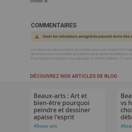
choisir la ...
COMMENTAIRES
Seuls les utilisateurs enregistrés peuvent écrire des 
Les données personnelles recueillies vous concernant font l’objet 
données sont conservées pendant toute la durée d'existence du p
Pour l’exercer, veuillez vous adresser à : Diverti Editions, 17, av
DÉCOUVREZ NOS ARTICLES DE BLOG
Beaux-arts : Art et
Bea
bien-être pourquoi
vs 
peindre et dessiner
cho
apaise l'esprit
déb
#
Beaux-arts
#
Beau