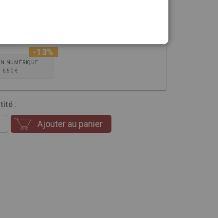
sion que vous souhaitez
-13%
ON NUMÉRIQUE
6,50 €
ité :
Ajouter au panier