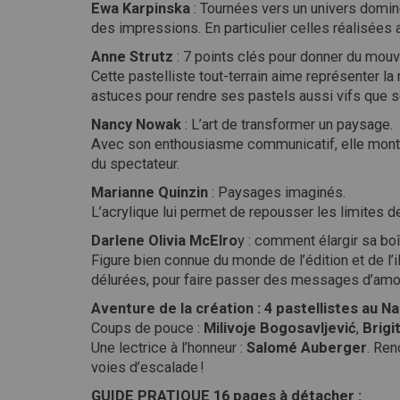
Ewa Karpinska
: Tournées vers un univers dominé
des impressions. En particulier celles réalisées
Anne Strutz
: 7 points clés pour donner du mou
Cette pastelliste tout-terrain aime représenter la
astuces pour rendre ses pastels aussi vifs que son
Nancy Nowak
: L’art de transformer un paysage.
Avec son enthousiasme communicatif, elle montre 
du spectateur.
Marianne Quinzin
: Paysages imaginés.
L’acrylique lui permet de repousser les limites d
Darlene Olivia McElro
y : comment élargir sa boît
Figure bien connue du monde de l’édition et de l’
délurées, pour faire passer des messages d’amou
Aventure de la création : 4 pastellistes au N
Coups de pouce :
Milivoje Bogosavljević
,
Brigi
Une lectrice à l’honneur :
Salomé Auberger
. Ren
voies d’escalade !
GUIDE PRATIQUE 16 pages à détacher :