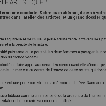
E ARTISTIQUE ?
erait une conduite. Sobre ou exubérant, il sera à vot
res dans l'atelier des artistes, et un grand dossier q
de l’aquarelle et de l’huile, la jeune artiste tente, à travers ses 
et à la beauté de la nature.
mitié puissante qui a poussé les deux femmes à partager leur pas
ption du monde végétal.
 volonté de faire appel aux sens : les siens quand elle s’immerge
otale. La mer est au centre de l’œuvre de cette artiste qui donne à
inture est une porte ouverte sur la mémoire et le rêve. Dans son œ
se.
haque tableau comme un instantané, où la présence de l’humain se
pectateur dans un univers onirique et raffiné.