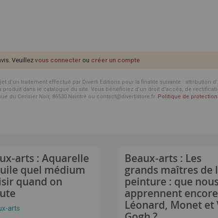
avis. Veuillez
vous connecter
ou
créer un compte
d’un traitement effectué par Diverti Editions pour la finalité suivante : attribution 
roduit dans le catalogue du site. Vous bénéficiez d’un droit d’accès, de rectificat
enue du Cerisier Noir, 86530 Naintré ou contact@divertistore.fr.
Politique de protecti
ux-arts : Aquarelle
Beaux-arts : Les
huile quel médium
grands maîtres de 
isir quand on
peinture : que nou
ute
apprennent encore
Léonard, Monet et
x-arts
Gogh ?