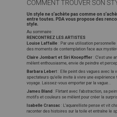
COMMENT TROUVER SON STYL
Un style ne s’achète pas comme on s’achèt
entre toutes. PDA vous propose des rencont
style.
Au sommaire :
RENCONTREZ LES ARTISTES
Louise Laffaille
: Par une utilisation personnelle 
des moments de contemplation face aux mystères 
Claire Jombart et Siri Knoepffler
: C’est une a
mêlent enthousiasme, envie de peindre et perce
Barbara Leber
t : Elle peint des vagues avec la
spectateurs qu’elle invite à vivre une expérience t
voyage. Laissez-vous emporter par la vague…
James Bland
: Flirtant avec l’abstraction, sa pe
motifs et couleurs se mêlent pour créer la surpri
Isabelle Cransac
: L’aquarelliste pense et vit c
raconter des histoires sur la toile et entraîne le s