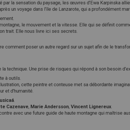
 par la sensation du paysage, les œuvres d’Ewa Karpinska allien
 après un voyage dans l’île de Lanzarote, qui a profondément ma
vement.
 montagne, le mouvement et la vitesse. Elle qui se définit comme
 trait. Elle nous livre ici ses secrets.
comment poser un autre regard sur un sujet afin de le transforme
e la technique. Une prise de risques qui répond à son besoin d’
e à outils.
illustration, cette peintre et conteuse met sa débordante imagin
r et d’humanité.
ausicaá
.
tte Cazenave
,
Marie Andersson
,
Vincent Lignereux
.
contre avec une future guide de haute montagne qui maîtrise aus