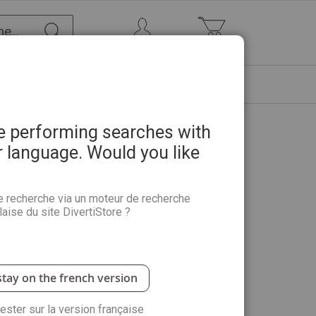
Chercher
Mon Compte
Mon panier
ETRE
PROMOTIONS
ABONNEMENTS
re performing searches with
r language. Would you like
e Guide Pratique détachable
e recherche via un moteur de recherche
aise du site DivertiStore ?
! PDA vous accompagne sur le chemin de votre
 à l'huile ou à l'acrylique, sculpture, gravure… 100
pour affiner votre dessin et votre créativité
stay on the french version
ue ? Cliquez ici
rester sur la version française