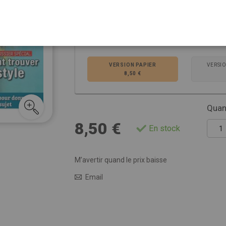
Voir plus de détails
Choisissez la ver
VERSION PAPIER
VERSI
8,50 €
Quant
8,50 €
En stock
M’avertir quand le prix baisse
Email