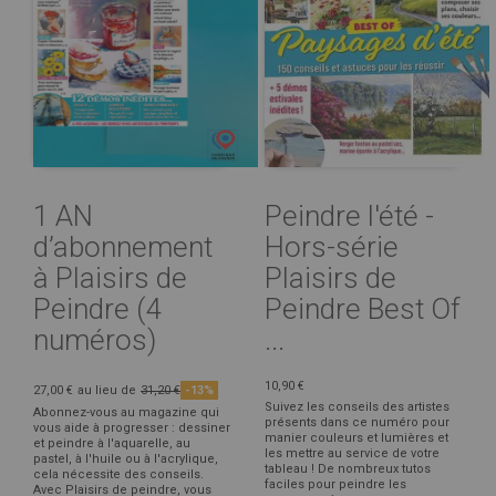
1 AN
Peindre l'été -
d’abonnement
Hors-série
à Plaisirs de
Plaisirs de
Peindre (4
Peindre Best Of
numéros)
...
10,90 €
27,00 €
au lieu de
31,20 €
-13%
Suivez les conseils des artistes
Abonnez-vous au magazine qui
présents dans ce numéro pour
vous aide à progresser : dessiner
manier couleurs et lumières et
et peindre à l'aquarelle, au
les mettre au service de votre
pastel, à l'huile ou à l'acrylique,
tableau ! De nombreux tutos
cela nécessite des conseils.
faciles pour peindre les
Avec Plaisirs de peindre, vous