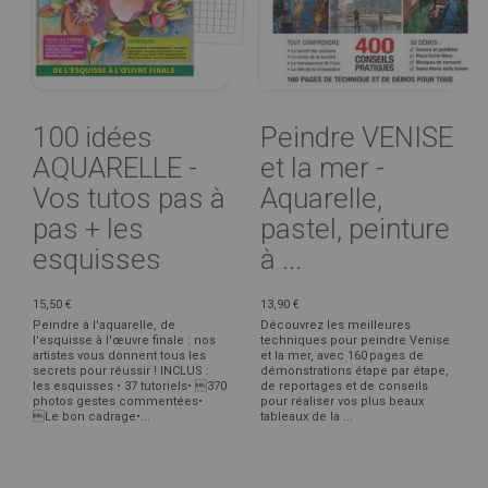
100 idées
Peindre VENISE
AQUARELLE -
et la mer -
Vos tutos pas à
Aquarelle,
pas + les
pastel, peinture
esquisses
à ...
15,50 €
13,90 €
Peindre à l'aquarelle, de
Découvrez les meilleures
l'esquisse à l'œuvre finale : nos
techniques pour peindre Venise
artistes vous donnent tous les
et la mer, avec 160 pages de
secrets pour réussir ! INCLUS :
démonstrations étape par étape,
les esquisses.• 37 tutoriels• 370
de reportages et de conseils
photos gestes commentées•
pour réaliser vos plus beaux
Le bon cadrage•...
tableaux de la ...