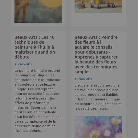
Beaux-Arts : Les 10
Beaux-Arts : Peindre
techniques de
des fleurs à l
peinture à l’huile à
aquarelle conseils
maîtriser quand on
pour débutants -
débute
Apprenez à capturer
la beauté des fleurs
#
Beaux-arts
avec des techniques
La peinture à l'huile est une
simples
technique artistique très
#
Beaux-arts
appréciée pour sa richesse
en couleurs et sa texture
L'aquarelle est un médium
unique. Elle est réputée
artistique apprécié pour sa
pour sa capacité à capturer
transparence et sa fluidité,
la lumière et à créer des
offrant une manière unique
effets de profondeur
de capturer la délicatesse et
inégalés. Cependant, elle
la beauté des fleurs.
peut sembler intimidante
pour les débutants en raison
de sa complexité et de la
nécessité d'une certaine
maîtrise technique.