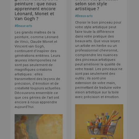
peinture : que nous
selon son style
apprennent encore
artistique ?
Léonard, Monet et
#
Beaux-arts
Van Gogh ?
Choisir le bon pinceau pour
#
Beaux-arts
votre style artistique peut
faire toute la différence
Les grands maîtres de la
dans votre pratique des
peinture, comme Léonard
beaux-arts. Que vous soyez
de Vinci, Claude Monet et
un artiste en herbe ou un
Vincent van Gogh,
professionnel chevronné,
continuent d’inspirer des
comprendre les nuances
générations entières. Leurs
des pinceaux artistiques
œuvres intemporelles ne
peut améliorer la qualité de
sont pas seulement de
votre travail. Les pinceaux ne
magnifiques créations
sont pas seulement des
artistiques : elles
outils ; ils sont une
transmettent des leçons de
extension de votre main,
précision, d’émotion et de
permettant de traduire votre
créativité toujours actuelles.
vision artistique sur la toile
Découvrons ensemble ce
avec précision et émotion.
que ces génies de l’art ont
encore à nous apprendre
aujourd’hui.