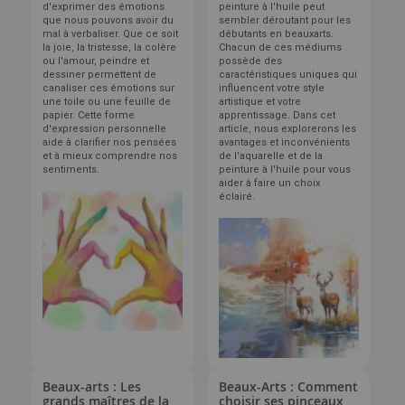
d'exprimer des émotions
peinture à l'huile peut
que nous pouvons avoir du
sembler déroutant pour les
mal à verbaliser. Que ce soit
débutants en beauxarts.
la joie, la tristesse, la colère
Chacun de ces médiums
ou l'amour, peindre et
possède des
dessiner permettent de
caractéristiques uniques qui
canaliser ces émotions sur
influencent votre style
une toile ou une feuille de
artistique et votre
papier. Cette forme
apprentissage. Dans cet
d'expression personnelle
article, nous explorerons les
aide à clarifier nos pensées
avantages et inconvénients
et à mieux comprendre nos
de l'aquarelle et de la
sentiments.
peinture à l'huile pour vous
aider à faire un choix
éclairé.
Beaux-arts : Les
Beaux-Arts : Comment
grands maîtres de la
choisir ses pinceaux