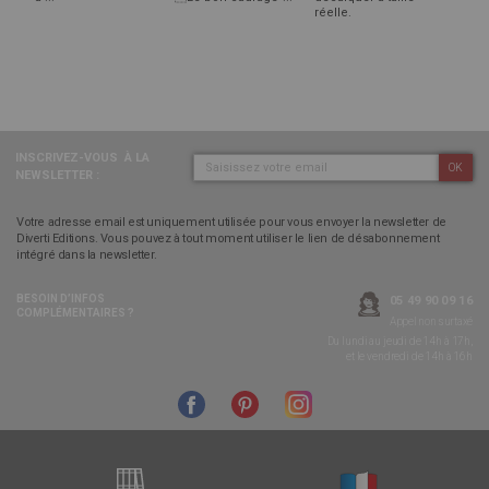
réelle.
INSCRIVEZ-VOUS
À LA
OK
NEWSLETTER :
Votre adresse email est uniquement utilisée pour vous envoyer la newsletter de
Diverti Editions. Vous pouvez à tout moment utiliser le lien de désabonnement
intégré dans la newsletter.
BESOIN D’INFOS
05 49 90 09 16
COMPLÉMENTAIRES ?
Appel non surtaxé
Du lundi au jeudi de 14h à 17h,
et le vendredi de 14h à 16h