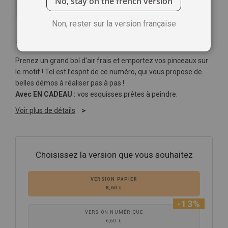
No, stay on the french version
Non, rester sur la version française
Soyez le premier à commenter ce produit
Prenez un grand bol d’air frais et emportez vos pinceaux sur
le motif ! Tel est l’esprit de ce numéro, qui vous propose de
belles démos à réaliser pas à pas !
Avec EN CADEAU :
vos esquisses prêtes à peindre.
Voir plus de détails
Choisissez la version que vous souhaitez
VERSION PAPIER
8,60 €
-13%
VERSION NUMÉRIQUE
6,60 €