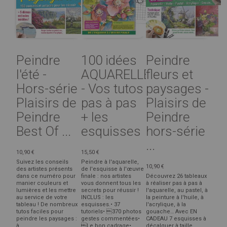
Peindre
100 idées
Peindre
l'été -
AQUARELLE
fleurs et
Hors-série
- Vos tutos
paysages -
Plaisirs de
pas à pas
Plaisirs de
Peindre
+ les
Peindre
Best Of ...
esquisses
hors-série
...
10,90 €
15,50 €
Suivez les conseils
Peindre à l'aquarelle,
10,90 €
des artistes présents
de l'esquisse à l'œuvre
dans ce numéro pour
finale : nos artistes
Découvrez 26 tableaux
manier couleurs et
vous donnent tous les
à réaliser pas à pas à
lumières et les mettre
secrets pour réussir !
l'aquarelle, au pastel, à
au service de votre
INCLUS : les
la peinture à l'huile, à
tableau ! De nombreux
esquisses.• 37
l'acrylique, à la
tutos faciles pour
tutoriels• 370 photos
gouache… Avec EN
peindre les paysages :
gestes commentées•
CADEAU 7 esquisses à
à ...
Le bon cadrage•...
décalquer à taille