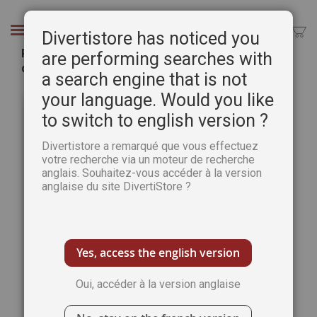
Aller
au
Chercher
Divertistore has noticed you
contenu
Plaisirs de Peindre 91 - Avec un cahier
are performing searches with
d'esquisses OFFERTES !
a search engine that is not
Passer
Pass
your language. Would you like
à
au
to switch to english version ?
la
débu
fin
de
Divertistore a remarqué que vous effectuez
de
la
votre recherche via un moteur de recherche
la
Gale
anglais. Souhaitez-vous accéder à la version
galerie
d’im
anglaise du site DivertiStore ?
d’images
Yes, access the english version
Oui, accéder à la version anglaise