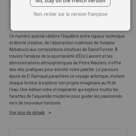
No, stay on the french version
Non, rester sur la version française
Soyez le premier à commenter ce produit
Ce numéro spécial célèbre l'équilibre entre rigueur technique
et liberté créative, de l'abstraction maîtrisée de Violaine
Abbatucci aux compositions intuitives de David Forster. À
travers l'analyse de la spontanéité d'Éric Laurent et les
démonstrations atmosphériques de Petra Wauters, il offre
des clés pratiques pour enrichir votre palette. Le parcours
épuré de D. Ramaud parachève ce voyage artistique, invitant
chaque lecteur à explorer son propre imaginaire au fil de
l'eau. Une édition riche et inspirante qui explore toutes les
facettes de l’aquarelle moderne pour guider les passionnés
vers de nouveaux horizons.
Voir plus de détails