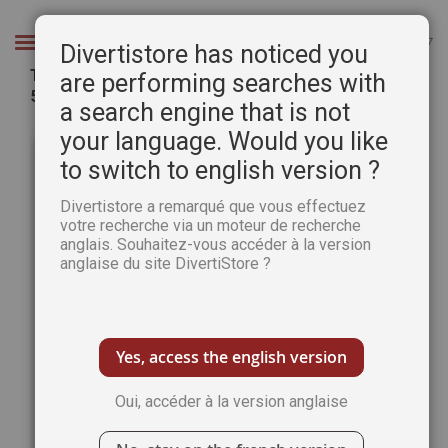
Aller
au
Chercher
Divertistore has noticed you
contenu
TÉLÉCHARGEMENT : Cahier spécial AQUARELLE
are performing searches with
54 - Pratique des Arts -
a search engine that is not
Passer
Pass
your language. Would you like
à
au
to switch to english version ?
la
débu
fin
de
Divertistore a remarqué que vous effectuez
de
la
votre recherche via un moteur de recherche
la
Gale
anglais. Souhaitez-vous accéder à la version
galerie
d’im
anglaise du site DivertiStore ?
d’images
Yes, access the english version
Oui, accéder à la version anglaise