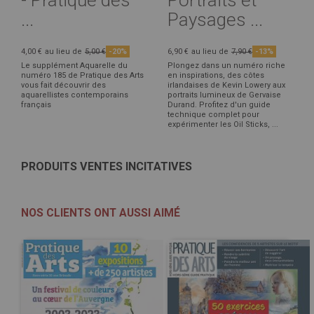
- Pratique des
Portraits et
...
Paysages ...
4,00 €
au lieu de
5,00 €
-20%
6,90 €
au lieu de
7,90 €
-13%
Le supplément Aquarelle du
Plongez dans un numéro riche
numéro 185 de Pratique des Arts
en inspirations, des côtes
vous fait découvrir des
irlandaises de Kevin Lowery aux
aquarellistes contemporains
portraits lumineux de Gervaise
français
Durand. Profitez d'un guide
technique complet pour
expérimenter les Oil Sticks, ...
PRODUITS VENTES INCITATIVES
NOS CLIENTS ONT AUSSI AIMÉ