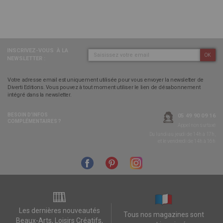
INSCRIVEZ-VOUS
À LA
OK
NEWSLETTER :
Votre adresse email est uniquement utilisée pour vous envoyer la newsletter de
Diverti Editions. Vous pouvez à tout moment utiliser le lien de désabonnement
intégré dans la newsletter.
BESOIN D’INFOS
05 49 90 09 16
COMPLÉMENTAIRES ?
Appel non surtaxé
Du lundi au jeudi de 14h à 17h,
et le vendredi de 14h à 16h
Les dernières nouveautés
Tous nos magazines sont
Beaux-Arts, Loisirs Créatifs,