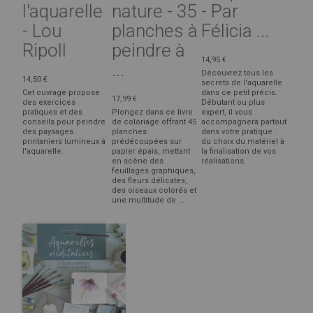
l'aquarelle
nature - 35
- Par
- Lou
planches à
Félicia ...
Ripoll
peindre à
14,95 €
...
Découvrez tous les
14,50 €
secrets de l'aquarelle
Cet ouvrage propose
dans ce petit précis.
17,99 €
des exercices
Débutant ou plus
pratiques et des
Plongez dans ce livre
expert, il vous
conseils pour peindre
de coloriage offrant 45
accompagnera partout
des paysages
planches
dans votre pratique :
printaniers lumineux à
prédécoupées sur
du choix du matériel à
l'aquarelle.
papier épais, mettant
la finalisation de vos
en scène des
réalisations.
feuillages graphiques,
des fleurs délicates,
des oiseaux colorés et
une multitude de ...