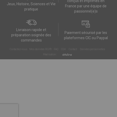
conçus et imprimés en
Jeux, Histoire, Sciences et Vie
France par une équipe de
pratique
passionné(e)s
Livraison rapide et
Paiement sécurisé par les
préparation soignée des
plateformes CIC ou Paypal
commandes
Contactez-nous
Mes données RGPD
FAQ
CGV
Contact
Données personnelles
Réalisation :