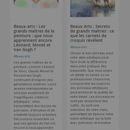
Beaux-arts : Les
Beaux-Arts : Secrets
grands maîtres de la
de grands maîtres : ce
peinture : que nous
que les carnets de
apprennent encore
croquis révèlent
Léonard, Monet et
#
Beaux-arts
Van Gogh ?
Choisir le bon pinceau pour
#
Beaux-arts
votre style artistique peut
faire toute la différence
Les grands maîtres de la
dans votre pratique des
peinture, comme Léonard
beaux-arts. Que vous soyez
de Vinci, Claude Monet et
un artiste en herbe ou un
Vincent van Gogh,
professionnel chevronné,
continuent d’inspirer des
comprendre les nuances
générations entières. Leurs
des pinceaux artistiques
œuvres intemporelles ne
peut améliorer la qualité de
sont pas seulement de
votre travail. Les pinceaux ne
magnifiques créations
sont pas seulement des
artistiques : elles
outils ; ils sont une
transmettent des leçons de
extension de votre main,
précision, d’émotion et de
permettant de traduire votre
créativité toujours actuelles.
vision artistique sur la toile
Découvrons ensemble ce
avec précision et émotion.
que ces génies de l’art ont
encore à nous apprendre