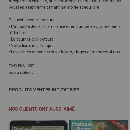
d’inspiration chinoise, au blanc omniprésent et aux contrastes
poussés à l’extrême offrant harmonie et équilibre.
Et aussi l'espace lecteurs :
• L'actualité des arts, en France et en Europe, décryptée par la
rédaction.
• Le courrier des lecteurs.
• Votre librairie artistique.
• Les petites annonces des ateliers, stages et manifestations.
Plus
7049-PDA 108T
d'infos
Diverti Editions
PRODUITS VENTES INCITATIVES
NOS CLIENTS ONT AUSSI AIMÉ