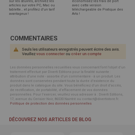
sur les œuvres, archivez les
économisez les frais de port
articles sur votre PC, Mac ou
avec cette version
tablette… et profitez d'un tarif
téléchargeable de Pratique des
avantageux !
Arts !
COMMENTAIRES
Seuls les utilisateurs enregistrés peuvent écrire des avis.
Veuillez
vous connecter
ou
créer un compte
Les données personnelles recueillies vous concernant font l’objet d’un
traitement effectué par Diverti Editions pour la finalité suivante :
attribution d'une note - assortie d'un commentaire - à un produit. Les
données sont conservées pendant toute la durée d'existence du
produit dans le catalogue du site. Vous bénéficiez d’un droit d’accès,
de rectification, de portabilité, d’effacement de vos données
personnelles. Pour l’exercer, veuillez vous adresser à : Diverti Editions,
17, avenue du Cerisier Noir, 86530 Naintré ou contact@divertistore.fr.
Politique de protection des données personnelles
DÉCOUVREZ NOS ARTICLES DE BLOG