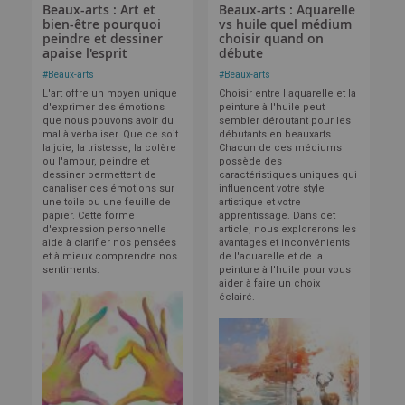
Beaux-arts : Art et
Beaux-arts : Aquarelle
bien-être pourquoi
vs huile quel médium
peindre et dessiner
choisir quand on
apaise l'esprit
débute
#
Beaux-arts
#
Beaux-arts
L'art offre un moyen unique
Choisir entre l'aquarelle et la
d'exprimer des émotions
peinture à l'huile peut
que nous pouvons avoir du
sembler déroutant pour les
mal à verbaliser. Que ce soit
débutants en beauxarts.
la joie, la tristesse, la colère
Chacun de ces médiums
ou l'amour, peindre et
possède des
dessiner permettent de
caractéristiques uniques qui
canaliser ces émotions sur
influencent votre style
une toile ou une feuille de
artistique et votre
papier. Cette forme
apprentissage. Dans cet
d'expression personnelle
article, nous explorerons les
aide à clarifier nos pensées
avantages et inconvénients
et à mieux comprendre nos
de l'aquarelle et de la
sentiments.
peinture à l'huile pour vous
aider à faire un choix
éclairé.