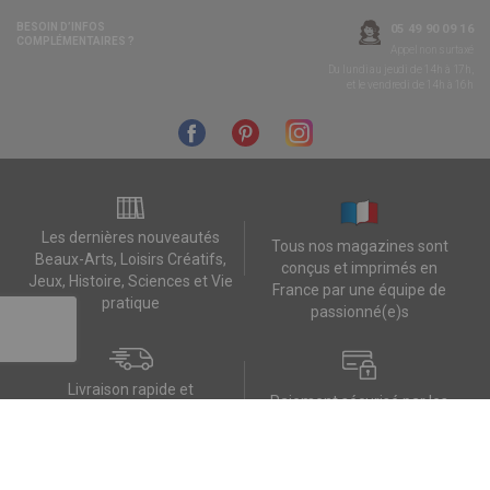
BESOIN D’INFOS
05 49 90 09 16
COMPLÉMENTAIRES ?
Appel non surtaxé
Du lundi au jeudi de 14h à 17h,
et le vendredi de 14h à 16h
Les dernières nouveautés
Tous nos magazines sont
Beaux-Arts, Loisirs Créatifs,
conçus et imprimés en
Jeux, Histoire, Sciences et Vie
France par une équipe de
pratique
passionné(e)s
Livraison rapide et
Paiement sécurisé par les
préparation soignée des
plateformes CIC ou Paypal
commandes
Contactez-nous
Mes données RGPD
FAQ
CGV
Contact
Données personnelles