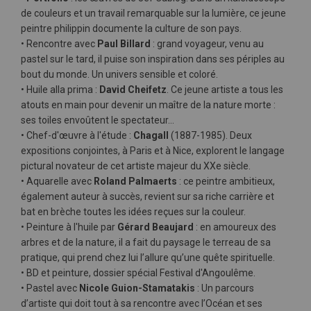
de couleurs et un travail remarquable sur la lumière, ce jeune
peintre philippin documente la culture de son pays.
• Rencontre avec
Paul Billard
: grand voyageur, venu au
pastel sur le tard, il puise son inspiration dans ses périples au
bout du monde. Un univers sensible et coloré.
• Huile alla prima :
David Cheifetz
. Ce jeune artiste a tous les
atouts en main pour devenir un maître de la nature morte :
ses toiles envoûtent le spectateur…
• Chef-d'œuvre à l'étude :
Chagall
(1887-1985). Deux
expositions conjointes, à Paris et à Nice, explorent le langage
pictural novateur de cet artiste majeur du XXe siècle.
• Aquarelle avec
Roland Palmaerts
: ce peintre ambitieux,
également auteur à succès, revient sur sa riche carrière et
bat en brèche toutes les idées reçues sur la couleur.
• Peinture à l'huile par
Gérard Beaujard
: en amoureux des
arbres et de la nature, il a fait du paysage le terreau de sa
pratique, qui prend chez lui l’allure qu’une quête spirituelle.
• BD et peinture, dossier spécial Festival d'Angoulême.
• Pastel avec
Nicole Guion-Stamatakis
: Un parcours
d’artiste qui doit tout à sa rencontre avec l’Océan et ses