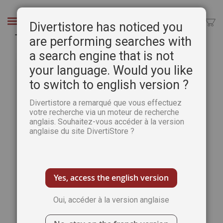
Aller
au
Chercher
Divertistore has noticed you
contenu
Téléchargement de Pratique des Arts n°108
are performing searches with
a search engine that is not
Passer
Pass
à
au
your language. Would you like
la
débu
to switch to english version ?
fin
de
de
la
Divertistore a remarqué que vous effectuez
la
Gale
votre recherche via un moteur de recherche
galerie
d’im
anglais. Souhaitez-vous accéder à la version
d’images
anglaise du site DivertiStore ?
Yes, access the english version
Oui, accéder à la version anglaise