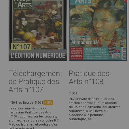
Téléchargement
Pratique des
de Pratique des
Arts n°108
Arts n°107
7,50 €
PDA s'invite dans l'atelier des
4,50 €
au lieu de
5,50 €
-18%
artistes et dévoile leurs secrets :
de Roland Palmaerts, aquarelliste
La version numérique du
renommé, à Cali Rezo qui
magazine Pratique des Arts
s'adonne à la peinture
n°107 : zoomez sur les œuvres,
numérique, ce ...
archivez les articles sur votre PC,
Mac ou tablette… et profitez d'un
tarif avantageux !