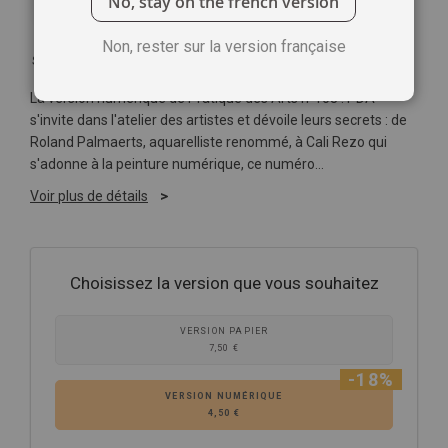
No, stay on the french version
Non, rester sur la version française
Soyez le premier à commenter ce produit
La version numérique de Pratique des Arts n°108 : PDA
s'invite dans l'atelier des artistes et dévoile leurs secrets : de
Roland Palmaerts, aquarelliste renommé, à Cali Rezo qui
s'adonne à la peinture numérique, ce numéro…
Voir plus de détails
Choisissez la version que vous souhaitez
VERSION PAPIER
7,50 €
-18%
VERSION NUMÉRIQUE
4,50 €