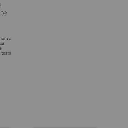
s
ste
renom à
sur
e.
t tests