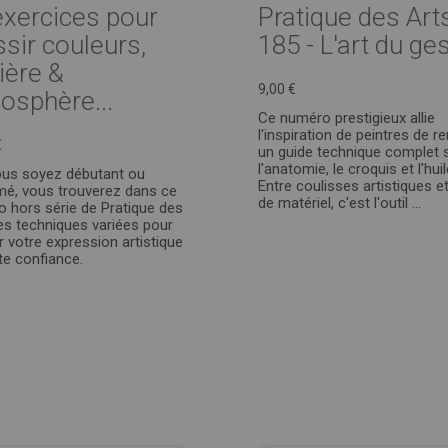
exercices pour
Pratique des Art
ssir couleurs,
185 - L'art du ge
ière &
9,00 €
osphère...
Ce numéro prestigieux allie
l'inspiration de peintres de 
€
un guide technique complet 
l'anatomie, le croquis et l'huil
us soyez débutant ou
Entre coulisses artistiques e
mé, vous trouverez dans ce
de matériel, c'est l'outil ...
 hors série de Pratique des
es techniques variées pour
ir votre expression artistique
te confiance.