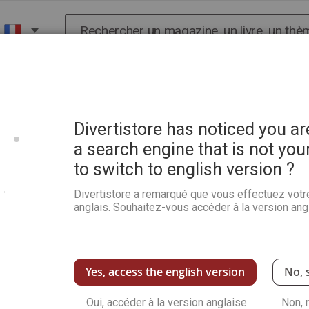
Chercher
X
HISTOIRE
SCIENCES
POP CULTURE ET BIEN-
 et Paysages d'exception
Divertistore has noticed you a
a search engine that is not you
to switch to english version ?
Pratique des Arts 186 - L
d'exception
Divertistore a remarqué que vous effectuez votr
anglais. Souhaitez-vous accéder à la version angl
Soyez le premier à commenter ce produit
Le nouveau
Pratique des Arts n° 186
vous in
et paysages vibrants. Partez à la rencontre 
et explorez des horizons allant de la Toscan
Yes, access the english version
No, 
pratique exceptionnel avec des leçons sur le nu
coréenne. Apprenez à composer vos paysages 
Oui, accéder à la version anglaise
Non, 
détaillés et accessibles. Enfin, évadez-vous 