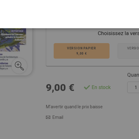
de croquer sur le vif.
Voir plus de détails
Choisissez la ver
VERSION PAPIER
VERSI
9,00 €
Quant
9,00 €
En stock
M’avertir quand le prix baisse
Email