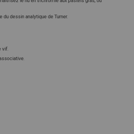
maîtrisez le nu en trichromie aux pastels gras, ou
 du dessin analytique de Turner.
 vif.
associative.