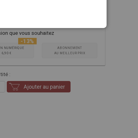
sion que vous souhaitez
-13%
ON NUMÉRIQUE
ABONNEMENT
6,90 €
AU MEILLEUR PRIX
ité :
Ajouter au panier