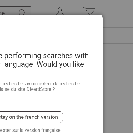
Chercher
Mon Compte
Mon panier
ETRE
PROMOTIONS
ABONNEMENTS
re performing searches with
r language. Would you like
umières, Portraits et Paysages
e recherche via un moteur de recherche
aise du site DivertiStore ?
vite à un voyage artistique entre portraits habités
de talents comme Sergiu Ciochina ou Kevin Lowery,
e à la Tasmanie. Ce numéro propose un guide
stay on the french version
 aux pastels gras, la peinture à l’huile ou l’aquarelle
et à maîtriser la lumière grâce à des pas-à-pas
rester sur la version française
à Rouen avec les
Urban Sketchers
pour découvrir l'art