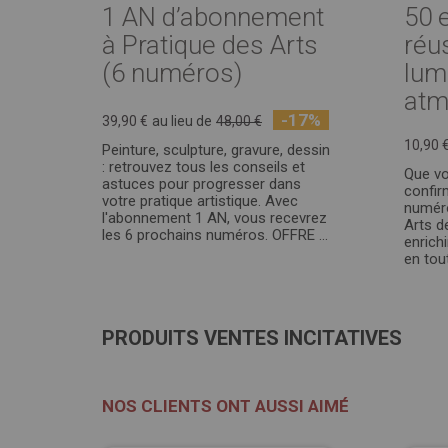
1 AN d’abonnement
50 
à Pratique des Arts
réu
(6 numéros)
lum
atm
-17%
39,90 €
au lieu de
48,00 €
10,90 
Peinture, sculpture, gravure, dessin
: retrouvez tous les conseils et
Que vo
astuces pour progresser dans
confir
votre pratique artistique. Avec
numéro
l'abonnement 1 AN, vous recevrez
Arts d
les 6 prochains numéros. OFFRE ...
enrich
en tou
PRODUITS VENTES INCITATIVES
NOS CLIENTS ONT AUSSI AIMÉ