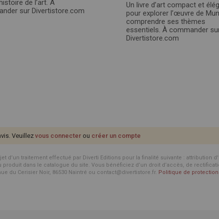
histoire de l’art. À
Un livre d’art compact et élé
der sur Divertistore.com
pour explorer l’œuvre de Mu
comprendre ses thèmes
essentiels. À commander su
Divertistore.com
avis. Veuillez
vous connecter
ou
créer un compte
d’un traitement effectué par Diverti Editions pour la finalité suivante : attribution 
roduit dans le catalogue du site. Vous bénéficiez d’un droit d’accès, de rectificat
enue du Cerisier Noir, 86530 Naintré ou contact@divertistore.fr.
Politique de protecti