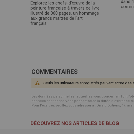
dans l’
Explorez les chefs-d'œuvre de la
comman
peinture française à travers ce livre
illustré de 360 pages, un hommage
aux grands maîtres de l'art
français.
COMMENTAIRES
Seuls les utilisateurs enregistrés peuvent écrire des 
Les données personnelles recueillies vous concernant font l’objet 
données sont conservées pendant toute la durée d'existence du p
Pour l’exercer, veuillez vous adresser à : Diverti Editions, 17, av
DÉCOUVREZ NOS ARTICLES DE BLOG