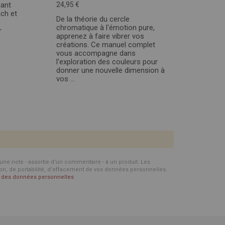
gant
24,95 €
nch et
De la théorie du cercle
chromatique à l'émotion pure,
r
apprenez à faire vibrer vos
créations. Ce manuel complet
vous accompagne dans
l'exploration des couleurs pour
donner une nouvelle dimension à
vos ...
d'une note - assortie d'un commentaire - à un produit. Les
ion, de portabilité, d’effacement de vos données personnelles.
on des données personnelles