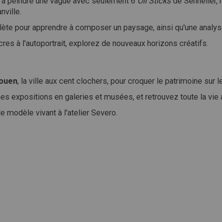
à peindre une vague avec seulement 6
Oil Sticks
de Sennelier, 
nville.
te pour apprendre à composer un paysage, ainsi qu'une analyse
cres à l'autoportrait, explorez de nouveaux horizons créatifs.
ouen
, la ville aux cent clochers, pour croquer le patrimoine sur le
 expositions en galeries et musées, et retrouvez toute la vie 
e modèle vivant à l'atelier Severo.