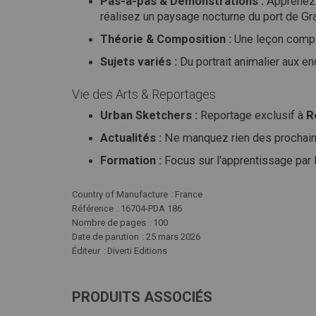
Pas-à-pas & Démonstrations :
Apprenez 
réalisez un paysage nocturne du port de Gra
Théorie & Composition :
Une leçon complè
Sujets variés :
Du portrait animalier aux en
Vie des Arts & Reportages
Urban Sketchers :
Reportage exclusif à
R
Actualités :
Ne manquez rien des prochaines
Formation :
Focus sur l'apprentissage par l
Plus
Country of Manufacture
France
d'infos
Référence
16704-PDA 186
Nombre de pages
100
Date de parution
25 mars 2026
Éditeur
Diverti Editions
PRODUITS ASSOCIÉS