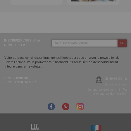
INSCRIVEZ-VOUS
À LA
OK
NEWSLETTER :
Votre adresse email est uniquement utilisée pour vous envoyer la newsletter de
Diverti Editions. Vous pouvez à tout moment utiliser le lien de désabonnement
intégré dans la newsletter.
BESOIN D’INFOS
05 49 90 09 16
COMPLÉMENTAIRES ?
Appel non surtaxé
Du lundi au jeudi de 14h à 17h,
et le vendredi de 14h à 16h