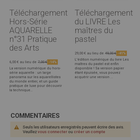
Téléchargement
Téléchargement
Hors-Série
du LIVRE Les
AQUARELLE
maîtres du
n°31 Pratique
pastel
des Arts
29,00 €
au lieu de
49,00 €
-41%
L'édition numérique du livre Les
6,00 €
au lieu de
7,00 €
-14%
maîtres du pastel est enfin
La version numérique du hors-
disponible ! Sa version papier
série aquarelle : un large
étant épuisée, vous pouvez
panorama sur les aquarellistes
acquérir une version ...
du monde entier, et un guide
pratique de luxe pour découvrir
la technique…
COMMENTAIRES
Seuls les utilisateurs enregistrés peuvent écrire des avis.
Veuillez
vous connecter
ou
créer un compte