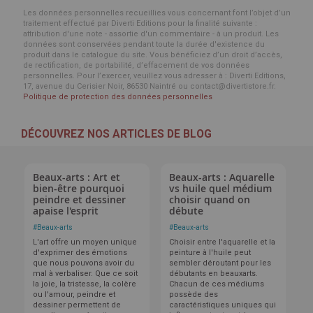
Les données personnelles recueillies vous concernant font l’objet d’un
traitement effectué par Diverti Editions pour la finalité suivante :
attribution d'une note - assortie d'un commentaire - à un produit. Les
données sont conservées pendant toute la durée d'existence du
produit dans le catalogue du site. Vous bénéficiez d’un droit d’accès,
de rectification, de portabilité, d’effacement de vos données
personnelles. Pour l’exercer, veuillez vous adresser à : Diverti Editions,
17, avenue du Cerisier Noir, 86530 Naintré ou contact@divertistore.fr.
Politique de protection des données personnelles
DÉCOUVREZ NOS ARTICLES DE BLOG
Beaux-arts : Art et
Beaux-arts : Aquarelle
bien-être pourquoi
vs huile quel médium
peindre et dessiner
choisir quand on
apaise l'esprit
débute
#
Beaux-arts
#
Beaux-arts
L'art offre un moyen unique
Choisir entre l'aquarelle et la
d'exprimer des émotions
peinture à l'huile peut
que nous pouvons avoir du
sembler déroutant pour les
mal à verbaliser. Que ce soit
débutants en beauxarts.
la joie, la tristesse, la colère
Chacun de ces médiums
ou l'amour, peindre et
possède des
dessiner permettent de
caractéristiques uniques qui