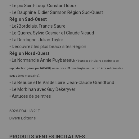
• Le pic Saint-Loup. Constant Idoux
• Le Dauphiné. Didier Samson Région Sud-Ouest
Région Sud-Ouest
• Le?Bordelais. Francis Saure
• Le Quercy. Sylvie Cosnier et Claude Nicaud
• La Dordogne. Julian Taylor
• Découvrez les plus beaux sites Région
Région Nord-Ouest
• La Normandie Annie Puybareau
(N'étant pas titulaire des droits de
reproduction gérés par l'ADAGP, les œuvres d'Annie Puybareau ont dû être retirées des
pages de ce magazine).
• La Beauce et le Val de Loire. Jean-Claude Grandfond
• Le Morbihan avec Guy Dekeryver
• Astuces de peintres
Plus
6926-PDA HS 21T
d'infos
Diverti Editions
PRODUITS VENTES INCITATIVES