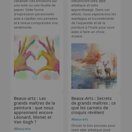
canaliser ces émotions sur
influencent votre style
une toile ou une feuille de
artistique et votre
papier. Cette forme
apprentissage. Dans cet
d'expression personnelle
article, nous explorerons les
aide à clarifier nos pensées
avantages et inconvénients
et à mieux comprendre nos
de l'aquarelle et de la
sentiments.
peinture à l'huile pour vous
aider à faire un choix
éclairé.
Beaux-arts : Les
Beaux-Arts : Secrets
grands maîtres de la
de grands maîtres : ce
peinture : que nous
que les carnets de
apprennent encore
croquis révèlent
Léonard, Monet et
#
Beaux-arts
Van Gogh ?
Choisir le bon pinceau pour
#
Beaux-arts
votre style artistique peut