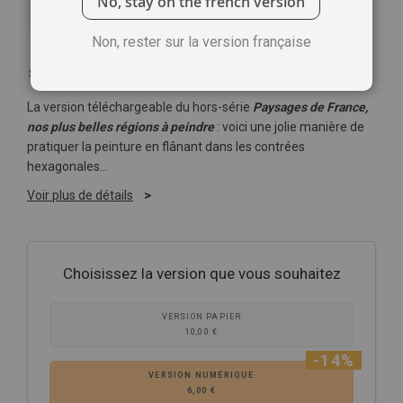
No, stay on the french version
Non, rester sur la version française
Soyez le premier à commenter ce produit
La version téléchargeable du hors-série
Paysages de France,
nos plus belles régions à peindre
: voici une jolie manière de
pratiquer la peinture en flânant dans les contrées
hexagonales…
Voir plus de détails
Choisissez la version que vous souhaitez
VERSION PAPIER
10,00 €
-14%
VERSION NUMÉRIQUE
6,00 €