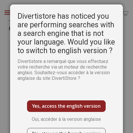
Aller
au
Chercher
Divertistore has noticed you
contenu
Téléchargement Hors-Série PAYSAGES DE
are performing searches with
FRANCE n°21 Pratique des Arts
a search engine that is not
Passer
Pass
your language. Would you like
à
au
to switch to english version ?
la
débu
fin
de
Divertistore a remarqué que vous effectuez
de
la
votre recherche via un moteur de recherche
la
Gale
anglais. Souhaitez-vous accéder à la version
galerie
d’im
anglaise du site DivertiStore ?
d’images
Yes, access the english version
Oui, accéder à la version anglaise