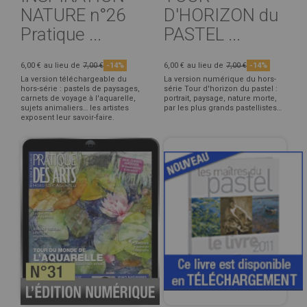
NATURE n°26
D'HORIZON du
Pratique ...
PASTEL ...
6,00 €
au lieu de
7,00 €
-14%
6,00 €
au lieu de
7,00 €
-14%
La version téléchargeable du
La version numérique du hors-
hors-série : pastels de paysages,
série Tour d'horizon du pastel :
carnets de voyage à l'aquarelle,
portrait, paysage, nature morte,
sujets animaliers… les artistes
par les plus grands pastellistes…
exposent leur savoir-faire.