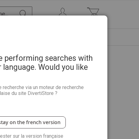
Chercher
Mon Compte
Mon panier
ETRE
PROMOTIONS
ABONNEMENTS
re performing searches with
r language. Would you like
utant 2026 - Editions du
e recherche via un moteur de recherche
aise du site DivertiStore ?
e la
peinture
à l’aquarelle, au pastel, à l’acrylique et
rs
, les
textures
et les
gestes fondamentaux
de
stay on the french version
création de paysages, portraits et ambiances
rester sur la version française