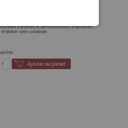
ur de l’huile, explorez toutes les nuances de l’art.
er vos compositions et exprimer votre créativité.
r vos bases en toute confiance.
tions du Chevalet : un guide pour maîtriser
s, conseils d’artistes et démonstrations inspirantes
t libérer votre créativité.
antité :
Ajouter au panier