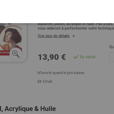
De la transparence de l’aquarelle à la profonde
Des conseils clairs et pratiques pour simplifi
Un numéro idéal pour débuter ou perfectionne
Découvrez le
numéro spécial Peinture
des Édi
aquarelle, pastel, acrylique et huile. Pas à pa
vous aideront à perfectionner votre technique e
Voir plus de détails
Qu
13,90 €
En stock
M’avertir quand le prix baisse
Email
, Acrylique & Huile