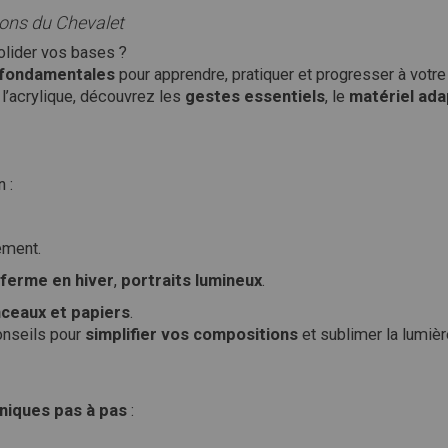
ions du Chevalet
olider vos bases ?
 fondamentales
pour apprendre, pratiquer et progresser à votre
t l’acrylique, découvrez les
gestes essentiels
, le
matériel ad
 :
ement.
ferme en hiver
,
portraits lumineux
.
nceaux et papiers
.
onseils pour
simplifier vos compositions
et sublimer la lumièr
niques pas à pas
: