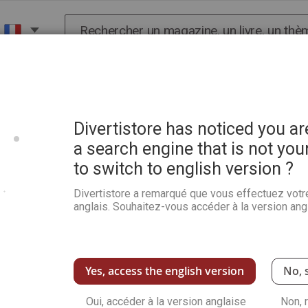
Chercher
X
HISTOIRE
SCIENCES
POP CULTURE ET BIEN-
ions du Chevalet Hors-série n°3
Divertistore has noticed you a
a search engine that is not you
to switch to english version ?
Peinture - Le Guide du déb
Chevalet Hors-série n°3
Divertistore a remarqué que vous effectuez votr
anglais. Souhaitez-vous accéder à la version angl
Soyez le premier à commenter ce produit
Un guide complet pour apprendre les bases d
à l’huile.
Découvrez le
matériel essentiel
, les
couleu
Yes, access the english version
No, 
chaque technique.
Des pas à pas illustrés vous guident dans la 
Oui, accéder à la version anglaise
Non, 
lumineuses.