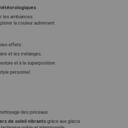
météorologiques
.
er les ambiances.
xplorer la couleur autrement.
ples effets :
ière et les mélanges.
texture et à la superposition.
tyle personnel.
 nettoyage des pinceaux.
rs de soleil vibrants
grâce aux glacis.
 technique noble et intemporelle.