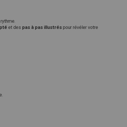
 rythme.
apté
et des
pas à pas illustrés
pour révéler votre
e.