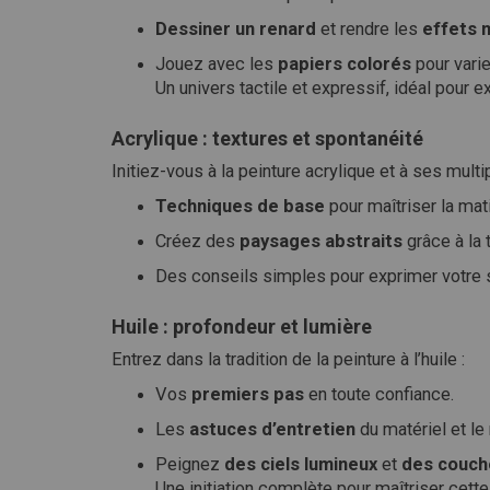
Dessiner un renard
et rendre les
effets 
Jouez avec les
papiers colorés
pour vari
Un univers tactile et expressif, idéal pour e
Acrylique : textures et spontanéité
Initiez-vous à la peinture acrylique et à ses multi
Techniques de base
pour maîtriser la mat
Créez des
paysages abstraits
grâce à la 
Des conseils simples pour exprimer votre s
Huile : profondeur et lumière
Entrez dans la tradition de la peinture à l’huile :
Vos
premiers pas
en toute confiance.
Les
astuces d’entretien
du matériel et le
Peignez
des ciels lumineux
et
des couche
Une initiation complète pour maîtriser cette